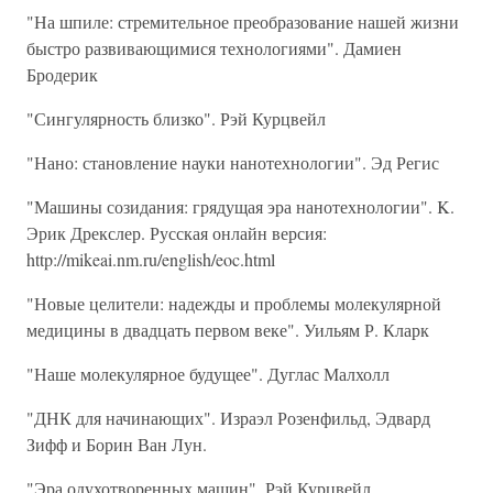
"На шпиле: стремительное преобразование нашей жизни
быстро развивающимися технологиями". Дамиен
Бродерик
"Сингулярность близко". Рэй Курцвейл
"Нано: становление науки нанотехнологии". Эд Регис
"Машины созидания: грядущая эра нанотехнологии". K.
Эрик Дрекслер. Русская онлайн версия:
http://mikeai.nm.ru/english/eoc.html
"Новые целители: надежды и проблемы молекулярной
медицины в двадцать первом веке". Уильям Р. Кларк
"Наше молекулярное будущее". Дуглас Малхолл
"ДНК для начинающих". Израэл Розенфильд, Эдвард
Зифф и Борин Ван Лун.
"Эра одухотворенных машин". Рэй Курцвейл