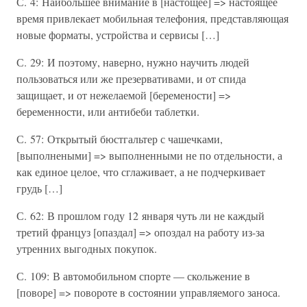
С. 4: Наибольшее внимание в [настощее] => настоящее
время привлекает мобильная телефония, представляющая
новые форматы, устройства и сервисы […]
С. 29: И поэтому, наверно, нужно научить людей
пользоваться или же презервативами, и от спида
защищает, и от нежелаемой [беремености] =>
беременности, или антибеби таблетки.
С. 57: Открытый бюстгальтер с чашечками,
[выполнеными] => выполненными не по отдельности, а
как единое целое, что сглаживает, а не подчеркивает
грудь […]
С. 62: В прошлом году 12 января чуть ли не каждый
третий француз [опаздал] => опоздал на работу из-за
утренних выгодных покупок.
С. 109: В автомобильном спорте — скольжение в
[поворе] => повороте в состоянии управляемого заноса.