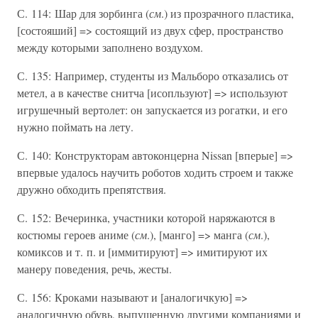
С. 114: Шар для зорбинга (
см
.) из прозрачного пластика,
[состояший] => состоящий из двух сфер, пространство
между которыми заполнено воздухом.
С. 135: Например, студенты из Мальборо отказались от
метел, а в качестве снитча [исопльзуют] => используют
игрушечный вертолет: он запускается из рогатки, и его
нужно поймать на лету.
С. 140: Конструкторам автоконцерна Nissan [вперые] =>
впервые удалось научить роботов ходить строем и также
дружно обходить препятствия.
С. 152: Вечеринка, участники которой наряжаются в
костюмы героев аниме (
см
.), [манго] => манга (
см
.),
комиксов и т. п. и [иммитируют] => имитируют их
манеру поведения, речь, жесты.
С. 156: Кроками называют и [аналогичкую] =>
аналогичную обувь, выпущенную другими компаниями и