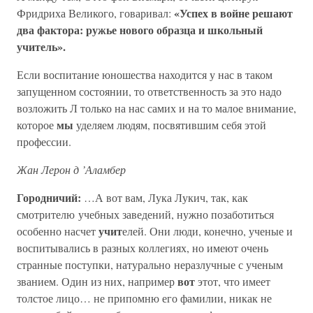
«Успех в войне решают
Фридриха Великого, говаривал:
два фактора: ружье нового образца и школьный
учитель».
Если воспитание юношества находится у нас в таком
запущенном состоянии, то ответственность за это надо
возложить Л только на нас самих и на то малое внимание,
мы
которое
уделяем людям, посвятившим себя этой
профессии.
Жан Лерон д ’Аламбер
Городничий:
…А вот вам, Лука Лукич, так, как
смотрителю учебных заведений, нужно позаботиться
учит
особенно насчет
елей. Они люди, конечно, ученые и
воспитывались в разных коллегиях, но имеют очень
странные поступки, натурально неразлучные с ученым
вот
званием. Один из них, например
этот, что имеет
толстое лицо… не припомню его фамилии, никак не