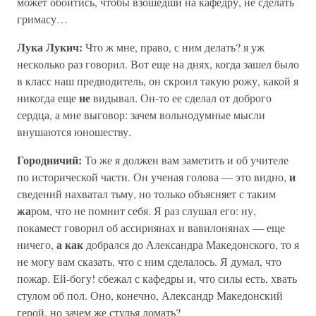
может обойтись, чтобы взошедши на кафедру, не сделать
гримасу…
Лука Лукич:
Что ж мне, право, с ним делать? я уж
несколько раз говорил. Вот еще на днях, когда зашел было
в класс наш предводитель, он скроил такую рожу, какой я
не
никогда еще
видывал. Он-то ее сделал от доброго
сердца, а мне выговор: зачем вольнодумные мысли
внушаются юношеству.
Городничий:
То же я должен вам заметить и об учителе
и
по исторической части. Он ученая голова — это видно,
сведений нахватал тьму, но только объясняет с таким
жа
ром, что не помнит себя. Я раз слушал его: ну,
покамест говорил об ассириянах и вавилонянах — еще
а как
ничего,
добрался до Александра Македонского, то я
не могу вам сказать, что с ним сделалось. Я думал, что
пожар. Ей-богу! сбежал с кафедры и, что силы есть, хвать
стулом об пол. Оно, конечно, Александр Македонский
герой, но зачем же стулья ломать?