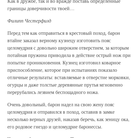
Как в дружбе, так и во вражде поставь определенные
границы доверчивости твоей…
Филипп Честерфилд
Перед тем как отправиться в крестовый поход, барон
втайне заказал верному кузнецу изготовить пояс
целомудрия с довольно широким отверстием, за которым
потайная пружина приводила в действие острый нож при
попытке проникновения. Кузнец изготовил коварное
приспособление, которое при испытаниях показало
отличные результаты: вставляемые в отверстие морковки,
огурцы и даже толстые деревянные прутья мгновенно
перерубались лезвием беспощадного ножа.
Очень довольный, барон надел на свою жену пояс
целомудрия и отправился в поход, оставив в замке
несколько верных друзей, наказав беречь, как зеницу ока,
его родовое гнездо и целомудрие баронессы.