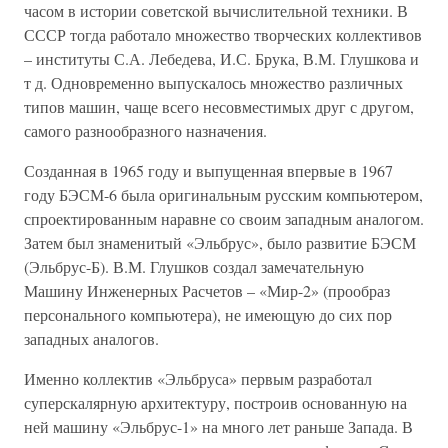
часом в истории советской вычислительной техники. В
СССР тогда работало множество творческих коллективов
– институты С.А. Лебедева, И.С. Брука, В.М. Глушкова и
т д. Одновременно выпускалось множество различных
типов машин, чаще всего несовместимых друг с другом,
самого разнообразного назначения.
Созданная в 1965 году и выпущенная впервые в 1967
году БЭСМ-6 была оригинальным русским компьютером,
спроектированным наравне со своим западным аналогом.
Затем был знаменитый «Эльбрус», было развитие БЭСМ
(Эльбрус-Б). В.М. Глушков создал замечательную
Машину Инженерных Расчетов – «Мир-2» (прообраз
персонального компьютера), не имеющую до сих пор
западных аналогов.
Именно коллектив «Эльбруса» первым разработал
суперскалярную архитектуру, построив основанную на
ней машину «Эльбрус-1» на много лет раньше Запада. В