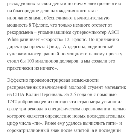
расходующих за свои деньги по ночам электроэнергию
на благородное дело нахождения контакта с
инопланетянами, обеспечивают вычислительную
мощность 8 Тфлопс, что только немного отстает от
рекордсмена – упоминавшийся суперкомпьютер ASCI
White развивает «скорость» 12 Тфлопс. По признанию
директора проекта Дэвида Андерсона, «одиночный
суперкомпьютер, равный по мощности нашему проекту,
стоил бы 100 миллионов долларов, а мы создали это
практически из ничего».
Эффектно продемонстрировал возможности
распределенных вычислений молодой студент-математик
из США Колин Персиваль. За 2,5 года он с помощью
1742 добровольцев из пятидесяти стран мира установил
сразу три рекорда в специфическом соревновании, целью
которого является определение новых последовательных
цифр числа «пи». Ранее ему удалось вычислить пяти– и
сорокатриллионный знак после запятой, а в последний