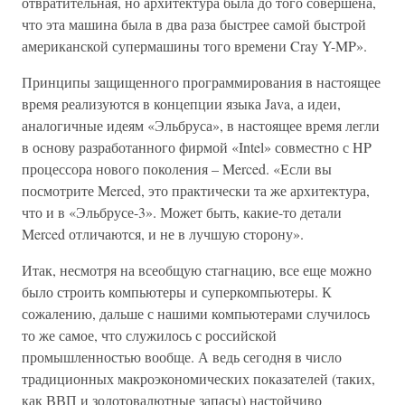
отвратительная, но архитектура была до того совершена,
что эта машина была в два раза быстрее самой быстрой
американской супермашины того времени Cray Y-MP».
Принципы защищенного программирования в настоящее
время реализуются в концепции языка Java, а идеи,
аналогичные идеям «Эльбруса», в настоящее время легли
в основу разработанного фирмой «Intel» совместно с HP
процессора нового поколения – Merced. «Если вы
посмотрите Merced, это практически та же архитектура,
что и в «Эльбрусе-3». Может быть, какие-то детали
Merced отличаются, и не в лучшую сторону».
Итак, несмотря на всеобщую стагнацию, все еще можно
было строить компьютеры и суперкомпьютеры. К
сожалению, дальше с нашими компьютерами случилось
то же самое, что служилось с российской
промышленностью вообще. А ведь сегодня в число
традиционных макроэкономических показателей (таких,
как ВВП и золотовалютные запасы) настойчиво