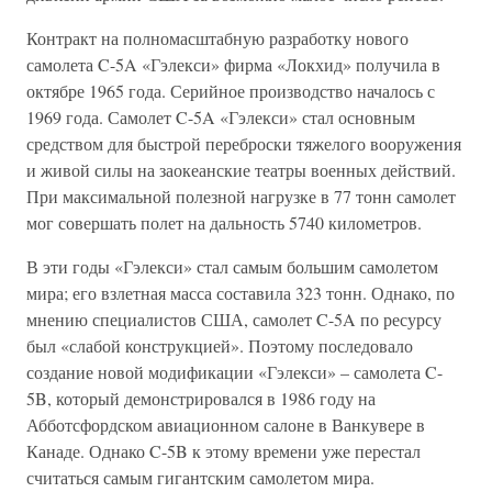
Контракт на полномасштабную разработку нового
самолета C-5A «Гэлекси» фирма «Локхид» получила в
октябре 1965 года. Серийное производство началось с
1969 года. Самолет C-5A «Гэлекси» стал основным
средством для быстрой переброски тяжелого вооружения
и живой силы на заокеанские театры военных действий.
При максимальной полезной нагрузке в 77 тонн самолет
мог совершать полет на дальность 5740 километров.
В эти годы «Гэлекси» стал самым большим самолетом
мира; его взлетная масса составила 323 тонн. Однако, по
мнению специалистов США, самолет C-5A по ресурсу
был «слабой конструкцией». Поэтому последовало
создание новой модификации «Гэлекси» – самолета C-
5B, который демонстрировался в 1986 году на
Абботсфордском авиационном салоне в Ванкувере в
Канаде. Однако C-5B к этому времени уже перестал
считаться самым гигантским самолетом мира.