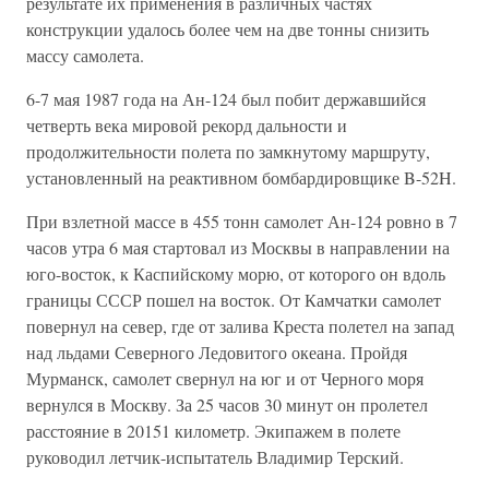
результате их применения в различных частях
конструкции удалось более чем на две тонны снизить
массу самолета.
6-7 мая 1987 года на Ан-124 был побит державшийся
четверть века мировой рекорд дальности и
продолжительности полета по замкнутому маршруту,
установленный на реактивном бомбардировщике B-52H.
При взлетной массе в 455 тонн самолет Ан-124 ровно в 7
часов утра 6 мая стартовал из Москвы в направлении на
юго-восток, к Каспийскому морю, от которого он вдоль
границы СССР пошел на восток. От Камчатки самолет
повернул на север, где от залива Креста полетел на запад
над льдами Северного Ледовитого океана. Пройдя
Мурманск, самолет свернул на юг и от Черного моря
вернулся в Москву. За 25 часов 30 минут он пролетел
расстояние в 20151 километр. Экипажем в полете
руководил летчик-испытатель Владимир Терский.