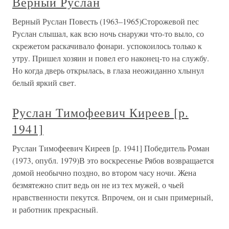
Верный Руслан
Верный Руслан Повесть (1963–1965)Сторожевой пес
Руслан слышал, как всю ночь снаружи что-то выло, со
скрежетом раскачивало фонари. успокоилось только к
утру. Пришел хозяин и повел его наконец-то на службу.
Но когда дверь открылась, в глаза неожиданно хлынул
белый яркий свет.
Руслан Тимофеевич Киреев [р.
1941]
Руслан Тимофеевич Киреев [р. 1941] Победитель Роман
(1973, опубл. 1979)В это воскресенье Рябов возвращается
домой необычно поздно, во втором часу ночи. Жена
безмятежно спит ведь он не из тех мужей, о чьей
нравственности пекутся. Впрочем, он и сын примерный,
и работник прекрасный.