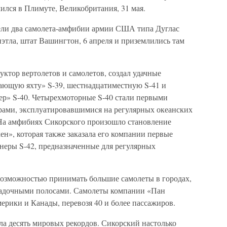
чился в Плимуте, Великобритания, 31 мая.
ели два самолета-амфибии армии США типа Дуглас
этла, штат Вашингтон, 6 апреля и приземлились там
ктор вертолетов и самолетов, создал удачные
ающую яхту» S-39, шестнадцатиместную S-41 и
р» S-40. Четырехмоторные S-40 стали первыми
ами, эксплуатировавшимися на регулярных океанских
На амфибиях Сикорского произошло становление
н», которая также заказала его компании первые
еры S-42, предназначенные для регулярных
озможностью принимать большие самолеты в городах,
осадочными полосами. Самолеты компании «Пан
рики и Канады, перевозя 40 и более пассажиров.
ла десять мировых рекордов. Сикорский настолько