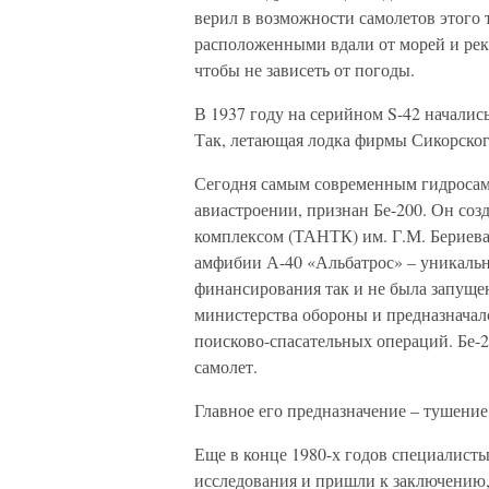
верил в возможности самолетов этого т
расположенными вдали от морей и рек,
чтобы не зависеть от погоды.
В 1937 году на серийном S-42 началис
Так, летающая лодка фирмы Сикорског
Сегодня самым современным гидросам
авиастроении, признан Бе-200. Он со
комплексом (ТАНТК) им. Г.М. Бериева 
амфибии А-40 «Альбатрос» – уникально
финансирования так и не была запущен
министерства обороны и предназначалс
поисково-спасательных операций. Бе-2
самолет.
Главное его предназначение – тушение
Еще в конце 1980-х годов специалисты
исследования и пришли к заключению,