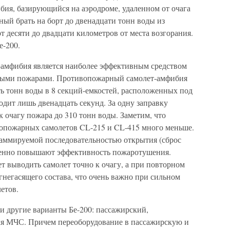
бия, базирующийся на аэродроме, удаленном от очага
ный брать на борт до двенадцати тонн воды из
т десяти до двадцати километров от места возгорания.
е-200.
-амфибия является наиболее эффективным средством
ными пожарами. Противопожарный самолет-амфибия
ь тонн воды в 8 секций-емкостей, расположенных под
дит лишь двенадцать секунд. За одну заправку
к очагу пожара до 310 тонн воды. Заметим, что
опожарных самолетов CL-215 и CL-415 много меньше.
раммируемой последовательностью открытия (сброс
венно повышают эффективность пожаротушения.
 выводить самолет точно к очагу, а при повторном
огнегасящего состава, что очень важно при сильном
етов.
 другие варианты Бе-200: пассажирский,
ля МЧС. Причем переоборудование в пассажирскую и