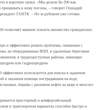
ть в короткие сроки. «Мы делали Бе-200 как
ы пришивать к нему погоны, – говорит Геннадий
президент ТАНТК. – Но за рубежом уже готовы
200 позволяет машине освоить множество гражданских
тро и эффективно решать проблемы, связанные с
рова, не оборудованные ВПП, в удаленные береговые
назначения, в труднодоступные районы, имеющие
аэродром или гидроаэродром.
00 эффективно используется для поиска в заданном
ций и оказания помощи пострадавшим на воде,
становки, борьбы с разливом нефти на море и многого
тривается просторный и комфортабельный
рском и транспортном вариантах способен быстро и