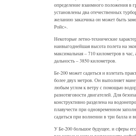
определение взаимного положения в г
установлены два отечественных турбо
желанию заказчика он может быть за
Ройс».
Некоторые летно-технические характер
наивыгоднейшая высота полета на эко
максимальная – 710 километров в час, 
дальность – 3850 километров.
Бе-200 может садиться и взлетать пра
более двух метров. Он выполняет мане
любым углом к ветру с помощью водору
разнотяговости двигателей. Для безоп
конструктивно разделена на водонепр
плавучести при одновременном заполн
садиться при волнении в три балла и в
У Бе-200 большое будущее, и сферы ег
все новые и новые возможности амфи