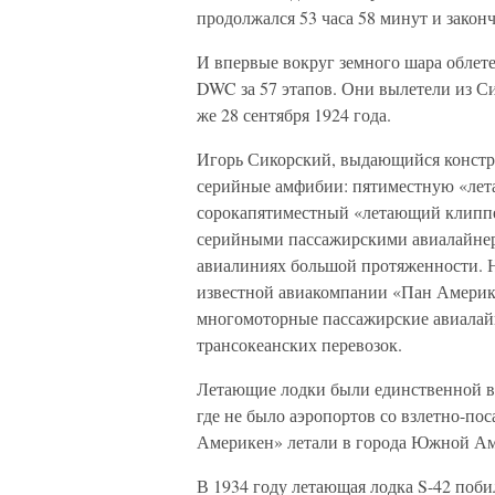
продолжался 53 часа 58 минут и закон
И впервые вокруг земного шара облет
DWC за 57 этапов. Они вылетели из Си
же 28 сентября 1924 года.
Игорь Сикорский, выдающийся констру
серийные амфибии: пятиместную «лет
сорокапятиместный «летающий клиппе
серийными пассажирскими авиалайнер
авиалиниях большой протяженности. 
известной авиакомпании «Пан Америке
многомоторные пассажирские авиалайн
трансокеанских перевозок.
Летающие лодки были единственной в
где не было аэропортов со взлетно-п
Америкен» летали в города Южной Аме
В 1934 году летающая лодка S-42 поби