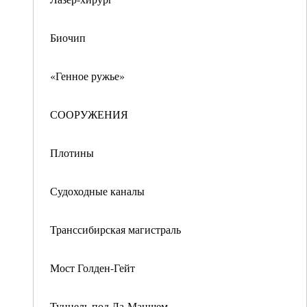
Биочип
«Генное ружье»
СООРУЖЕНИЯ
Плотины
Судоходные каналы
Транссибирская магистраль
Мост Голден-Гейт
Туннель под Ла-Маншем