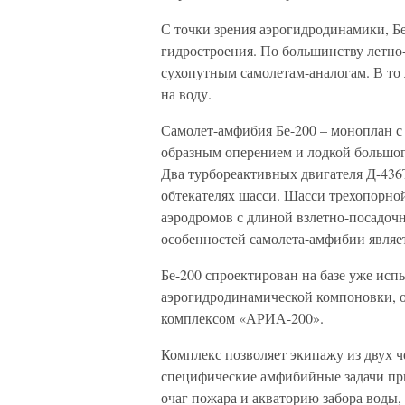
С точки зрения аэрогидродинамики, Б
гидростроения. По большинству летно
сухопутным самолетам-аналогам. В то ж
на воду.
Самолет-амфибия Бе-200 – моноплан 
образным оперением и лодкой большог
Два турбореактивных двигателя Д-436
обтекателях шасси. Шасси трехопорно
аэродромов с длиной взлетно-посадоч
особенностей самолета-амфибии являе
Бе-200 спроектирован на базе уже исп
аэрогидродинамической компоновки,
комплексом «АРИА-200».
Комплекс позволяет экипажу из двух 
специфические амфибийные задачи пр
очаг пожара и акваторию забора воды, 