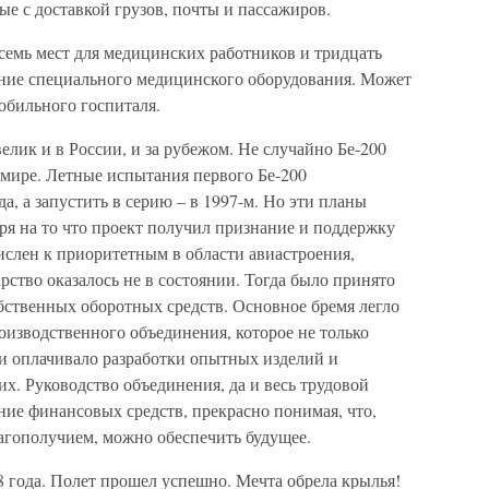
е с доставкой грузов, почты и пассажиров.
семь мест для медицинских работников и тридцать
ение специального медицинского оборудования. Может
мобильного госпиталя.
елик и в России, и за рубежом. Не случайно Бе-200
мире. Летные испытания первого Бе-200
да, а запустить в серию – в 1997-м. Но эти планы
ря на то что проект получил признание и поддержку
ислен к приоритетным в области авиастроения,
рство оказалось не в состоянии. Тогда было принято
бственных оборотных средств. Основное бремя легло
оизводственного объединения, которое не только
 и оплачивало разработки опытных изделий и
. Руководство объединения, да и весь трудовой
ние финансовых средств, прекрасно понимая, что,
агополучием, можно обеспечить будущее.
 года. Полет прошел успешно. Мечта обрела крылья!