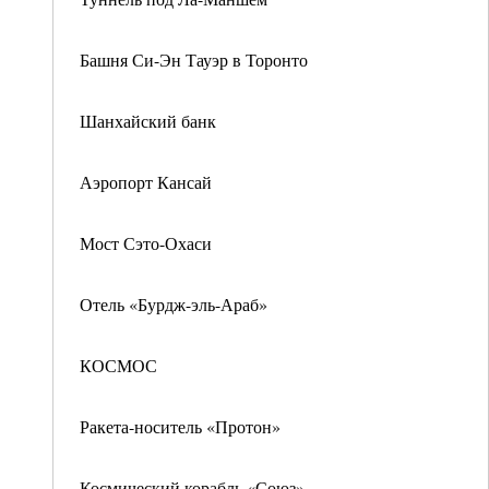
Башня Си-Эн Тауэр в Торонто
Шанхайский банк
Аэропорт Кансай
Мост Сэто-Охаси
Отель «Бурдж-эль-Араб»
КОСМОС
Ракета-носитель «Протон»
Космический корабль «Союз»