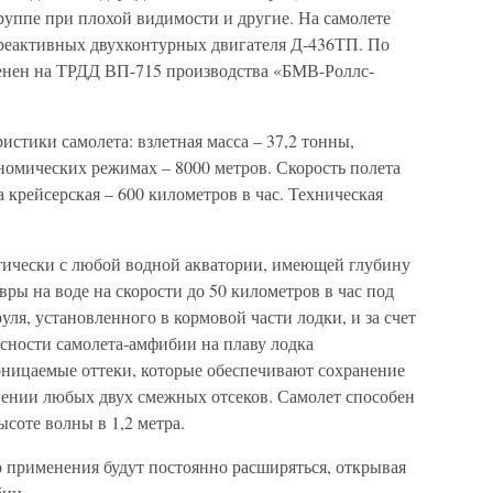
руппе при плохой видимости и другие. На самолете
реактивных двухконтурных двигателя Д-436ТП. По
менен на ТРДД ВП-715 производства «БМВ-Роллс-
истики самолета: взлетная масса – 37,2 тонны,
номических режимах – 8000 метров. Скорость полета
а крейсерская – 600 километров в час. Техническая
ктически с любой водной акватории, имеющей глубину
вры на воде на скорости до 50 километров в час под
ля, установленного в кормовой части лодки, и за счет
асности самолета-амфибии на плаву лодка
оницаемые оттеки, которые обеспечивают сохранение
ении любых двух смежных отсеков. Самолет способен
ысоте волны в 1,2 метра.
о применения будут постоянно расширяться, открывая
бии.