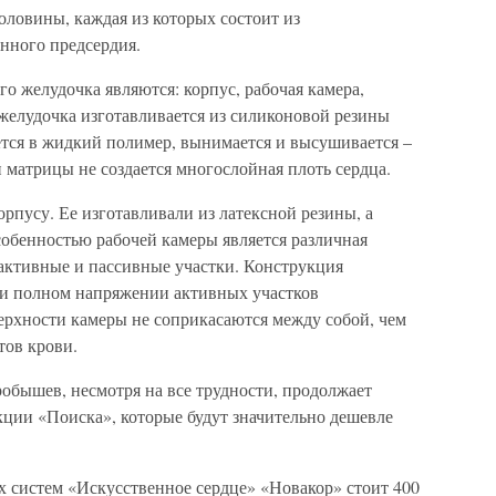
оловины, каждая из которых состоит из
нного предсердия.
 желудочка являются: корпус, рабочая камера,
желудочка изготавливается из силиконовой резины
тся в жидкий полимер, вынимается и высушивается –
ти матрицы не создается многослойная плоть сердца.
орпусу. Ее изготавливали из латексной резины, а
собенностью рабочей камеры является различная
 активные и пассивные участки. Конструкция
при полном напряжении активных участков
рхности камеры не соприкасаются между собой, чем
тов крови.
обышев, несмотря на все трудности, продолжает
кции «Поиска», которые будут значительно дешевле
х систем «Искусственное сердце» «Новакор» стоит 400