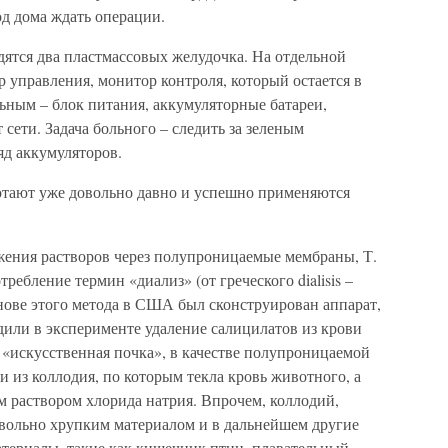
д дома ждать операции.
дятся два пластмассовых желудочка. На отдельной
 управления, монитор контроля, который остается в
льным – блок питания, аккумуляторные батареи,
сети. Задача больного – следить за зеленым
д аккумуляторов.
отают уже довольно давно и успешно применяются
ижения растворов через полупроницаемые мембраны, Т.
ребление термин «диализ» (от греческого dialisis –
снове этого метода в США был сконструирован аппарат,
дили в эксперименте удаление салицилатов из крови
 «искусственная почка», в качестве полупроницаемой
 из коллодия, по которым текла кровь животного, а
 раствором хлорида натрия. Впрочем, коллодий,
вольно хрупким материалом и в дальнейшем другие
атериалы, такие как кишечник птиц, плавательный