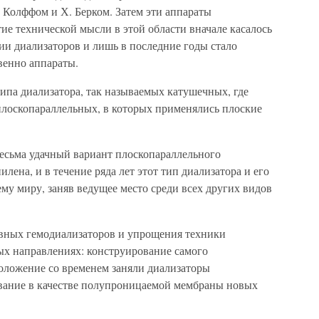
. Колффом и Х. Берком. Затем эти аппараты
ие технической мысли в этой области вначале касалось
и диализаторов и лишь в последние годы стало
твенно аппараты.
типа диализатора, так называемых катушечных, где
 плоскопараллельных, в которых применялись плоские
весьма удачный вариант плоскопараллельного
лена, и в течение ряда лет этот тип диализатора и его
у миру, заняв ведущее место среди всех других видов
ивных гемодиализаторов и упрощения техники
ых направлениях: конструирование самого
оложение со временем заняли диализаторы
вание в качестве полупроницаемой мембраны новых