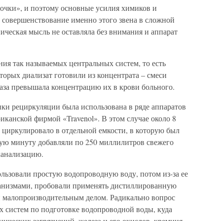
почки», и поэтому основные усилия химиков и
 совершенствование именно этого звена в сложной
ническая мысль не оставляла без внимания и аппарат
ния так называемых центральных систем, то есть
оторых диализат готовили из концентрата – смеси
раза превышала концентрацию их в крови больного.
ики рециркуляции была использована в ряде аппаратов
иканской фирмой «Travenol». В этом случае около 8
 циркулировало в отдельной емкости, в которую был
ую минуту добавляли по 250 миллилитров свежего
канализацию.
льзовали простую водопроводную воду, потом из-за ее
ганизмами, пробовали применять дистиллированную
 и малопроизводительным делом. Радикально вопрос
х систем по подготовке водопроводной воды, куда
нических загрязнений, железа и его окислов, кремния