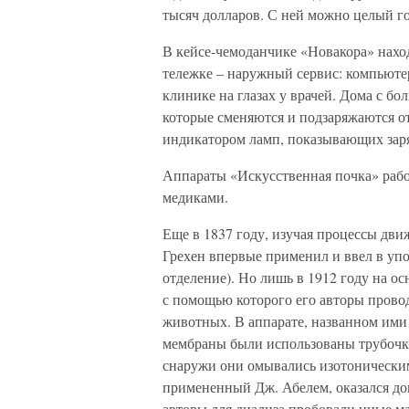
тысяч долларов. С ней можно целый го
В кейсе-чемоданчике «Новакора» нахо
тележке – наружный сервис: компьютер
клинике на глазах у врачей. Дома с бо
которые сменяются и подзаряжаются от 
индикатором ламп, показывающих заря
Аппараты «Искусственная почка» раб
медиками.
Еще в 1837 году, изучая процессы дв
Грехен впервые применил и ввел в упот
отделение). Но лишь в 1912 году на о
с помощью которого его авторы прово
животных. В аппарате, названном ими
мембраны были использованы трубочки
снаружи они омывались изотоническим
примененный Дж. Абелем, оказался до
авторы для диализа пробовали иные м