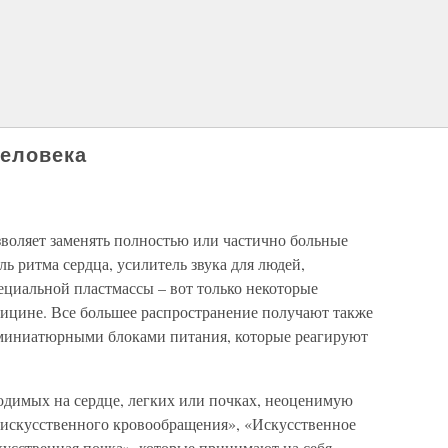
человека
воляет заменять полностью или частично больные
ь ритма сердца, усилитель звука для людей,
ециальной пластмассы – вот только некоторые
ицине. Все большее распространение получают также
миниатюрными блоками питания, которые реагируют
димых на сердце, легких или почках, неоценимую
искусственного кровообращения», «Искусственное
кусственная почка», которые принимают на себя