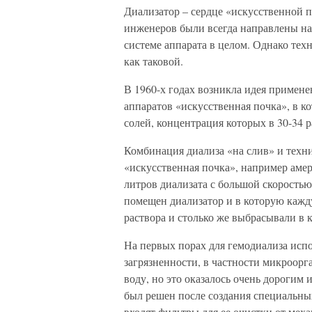
Диализатор – сердце «искусственной 
инженеров были всегда направлены на
системе аппарата в целом. Однако тех
как таковой.
В 1960-х годах возникла идея примене
аппаратов «искусственная почка», в к
солей, концентрация которых в 30-34 
Комбинация диализа «на слив» и техн
«искусственная почка», например амер
литров диализата с большой скоростью
помещен диализатор и в которую кажд
раствора и столько же выбрасывали в 
На первых порах для гемодиализа испо
загрязненности, в частности микроор
воду, но это оказалось очень дорогим
был решен после создания специальны
входят фильтры для ее очистки от меха