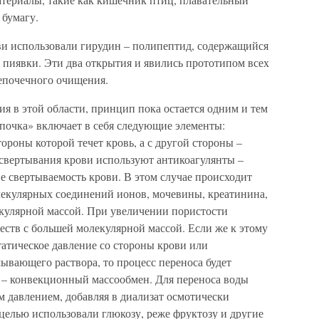
 бумагу.
и использовали гирудин – полипептид, содержащийся
 пиявки. Эти два открытия и явились прототипом всех
епочечного очищения.
я в этой области, принцип пока остается одним и тем
 почка» включает в себя следующие элементы:
ороны которой течет кровь, а с другой стороны –
 свертывания крови используют антикоагулянты –
 свертываемость крови. В этом случае происходит
екулярных соединений ионов, мочевины, креатинина,
екулярной массой. При увеличении пористости
ств с большей молекулярной массой. Если же к этому
атическое давление со стороны крови или
ывающего раствора, то процесс переноса будет
 – конвекционный массообмен. Для переноса воды
 давлением, добавляя в диализат осмотически
 целью использовали глюкозу, реже фруктозу и другие