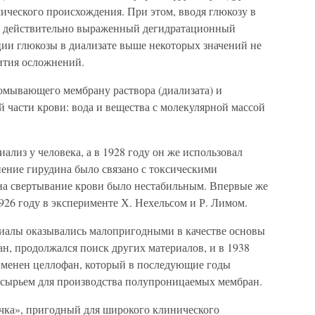
ического происхождения. При этом, вводя глюкозу в
ь действительно выраженный дегидратационный
ии глюкозы в диализате выше некоторых значений не
ития осложнений.
 омывающего мембрану раствора (диализата) и
 части крови: вода и вещества с молекулярной массой
ализ у человека, а в 1928 году он же использовал
нение гирудина было связано с токсическими
 на свертывание крови было нестабильным. Впервые же
926 году в эксперименте Х. Нехельсом и Р. Лимом.
иалы оказывались малопригодными в качестве основы
н, продолжался поиск других материалов, и в 1938
именен целлофан, который в последующие годы
 сырьем для производства полупроницаемых мембран.
чка», пригодный для широкого клинического