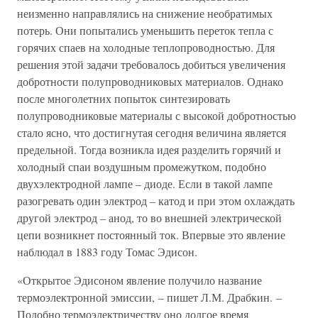
неизменно направлялись на снижение необратимых
потерь. Они попытались уменьшить переток тепла с
горячих спаев на холодные теплопроводностью. Для
решения этой задачи требовалось добиться увеличения
добротности полупроводниковых материалов. Однако
после многолетних попыток синтезировать
полупроводниковые материалы с высокой добротностью
стало ясно, что достигнутая сегодня величина является
предельной. Тогда возникла идея разделить горячий и
холодный спаи воздушным промежутком, подобно
двухэлектродной лампе – диоде. Если в такой лампе
разогревать один электрод – катод и при этом охлаждать
другой электрод – анод, то во внешней электрической
цепи возникнет постоянный ток. Впервые это явление
наблюдал в 1883 году Томас Эдисон.
«Открытое Эдисоном явление получило название
термоэлектронной эмиссии, – пишет Л.М. Драбкин. –
Подобно термоэлектричеству оно долгое время