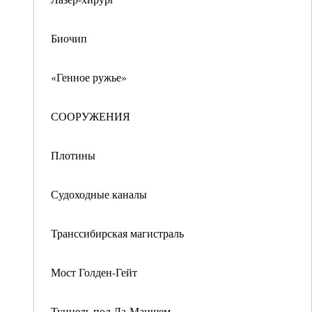
Биочип
«Генное ружье»
СООРУЖЕНИЯ
Плотины
Судоходные каналы
Транссибирская магистраль
Мост Голден-Гейт
Туннель под Ла-Маншем