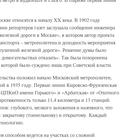
кве относятся к началу XX века. В 1902 году
твии репортеров газет заслушала сообщение инженера
елезной дороги в Москве», в котором автор проекта
анспорта – метрополитена и доходность мероприятия
внеуличной железной дороги». Решение думы было
 домогательствах отказать». Так была похоронена
 которой было суждено лишь при Советской власти.
ельства положил начало Московский метрополитен,
рой в 1935 году. Первые линии Кировско-Фрунзенская
 «ЦПКиО имени Горького» и «Арбатская» от «Охотного
ротяженность только 11,4 километра и 13 станций.
пов: глубокого, мелкого заложения и наземного, что
 – закрытому (тоннельному) и открытому. Каждый
ехнологию.
м способом ведется на участках со сложной