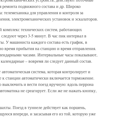
я ремонта подвижного состава и др. Широко
а: телемеханика для управления и контроля за
ения, электромеханических установок и эскалаторов.
 комплекс технических систем, работающих
 следуют через 3-5 минут. В час пик интервал в
ы. У машиниста каждого состава есть график, в
но время прибытия на станцию и время отправления.
лендарными часами. Интервальные часы показывают,
 календарные – вовремя ли следует данный состав.
 автоматическая система, которая контролирует и
е к станции автоматически включается торможение.
 выключить и вести поезд вручную: вдоль перрона
автоматика не среагирует. Если же не нажать кнопку,
ахты. Поезд в туннеле действует как поршень,
щуюся впереди, и засасывая его из той, которую уже