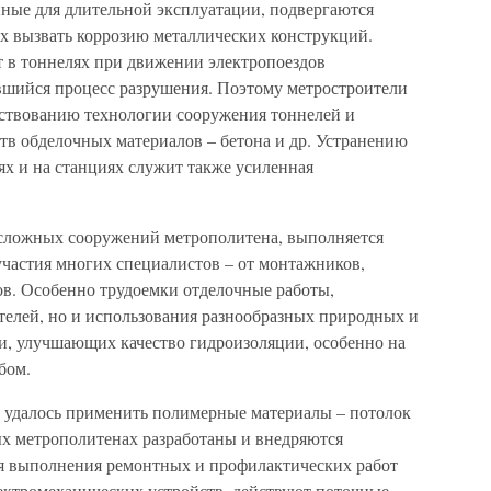
ные для длительной эксплуатации, подвергаются
х вызвать коррозию металлических конструкций.
т в тоннелях при движении электропоездов
шийся процесс разрушения. Поэтому метростроители
ствованию технологии сооружения тоннелей и
в обделочных материалов – бетона и др. Устранению
ях и на станциях служит также усиленная
 сложных сооружений метрополитена, выполняется
частия многих специалистов – от монтажников,
ов. Особенно трудоемки отделочные работы,
телей, но и использования разнообразных природных и
ти, улучшающих качество гидроизоляции, особенно на
бом.
 удалось применить полимерные материалы – потолок
ых метрополитенах разработаны и внедряются
 выполнения ремонтных и профилактических работ
лектромеханических устройств, действуют поточные