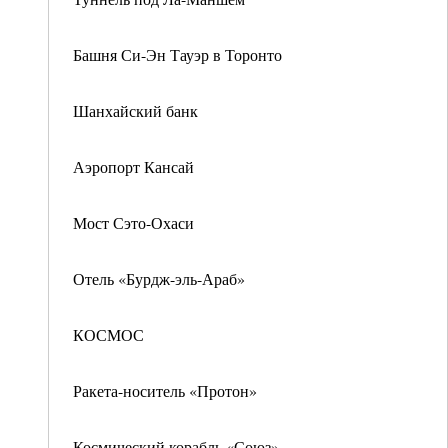
Башня Си-Эн Тауэр в Торонто
Шанхайский банк
Аэропорт Кансай
Мост Сэто-Охаси
Отель «Бурдж-эль-Араб»
КОСМОС
Ракета-носитель «Протон»
Космический корабль «Союз»