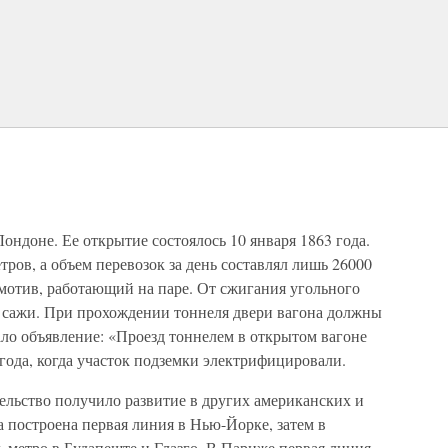
ондоне. Ее открытие состоялось 10 января 1863 года.
ров, а объем перевозок за день составлял лишь 26000
мотив, работающий на паре. От сжигания угольного
 сажи. При прохождении тоннеля двери вагона должны
ло объявление: «Проезд тоннелем в открытом вагоне
 года, когда участок подземки электрифицировали.
ельство получило развитие в других американских и
а построена первая линия в Нью-Йорке, затем в
ь метро в Будапеште и Глазго. В Париже первая линия