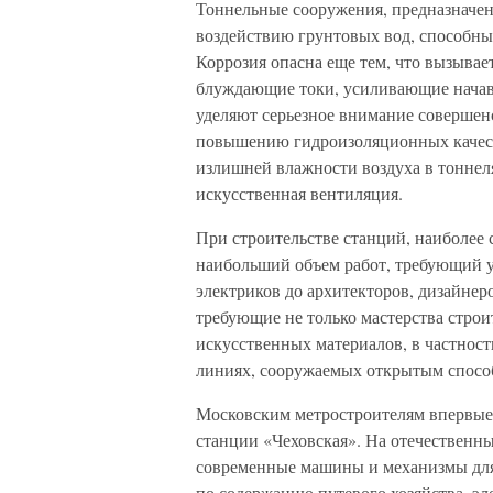
Тоннельные сооружения, предназначен
воздействию грунтовых вод, способны
Коррозия опасна еще тем, что вызывае
блуждающие токи, усиливающие начав
уделяют серьезное внимание совершен
повышению гидроизоляционных качест
излишней влажности воздуха в тоннел
искусственная вентиляция.
При строительстве станций, наиболее
наибольший объем работ, требующий у
электриков до архитекторов, дизайнер
требующие не только мастерства строи
искусственных материалов, в частнос
линиях, сооружаемых открытым спосо
Московским метростроителям впервые
станции «Чеховская». На отечественн
современные машины и механизмы для
по содержанию путевого хозяйства, э