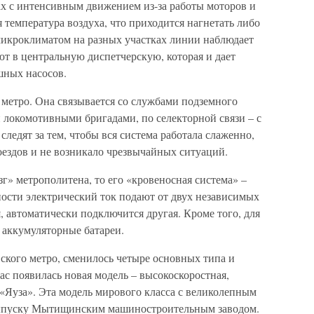
ах с интенсивным движением из-за работы моторов и
 температура воздуха, что приходится нагнетать либо
 микроклиматом на разных участках линии наблюдает
т в центральную диспетчерскую, которая и дает
ных насосов.
 метро. Она связывается со службами подземного
и локомотивными бригадами, по селекторной связи – с
едят за тем, чтобы вся система работала слаженно,
ездов и не возникало чрезвычайных ситуаций.
зг» метрополитена, то его «кровеносная система» –
ости электрический ток подают от двух независимых
, автоматически подключится другая. Кроме того, для
аккумуляторные батареи.
ского метро, сменилось четыре основных типа и
с появилась новая модель – высокоскоростная,
«Яуза». Эта модель мирового класса с великолепным
выпуску Мытищинским машиностроительным заводом.