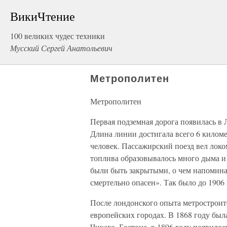
ВикиЧтение
100 великих чудес техники
Мусский Сергей Анатольевич
Метрополитен
Метрополитен
Первая подземная дорога появилась в Л
Длина линии достигала всего 6 километ
человек. Пассажирский поезд вел локо
топлива образовывалось много дыма и
были быть закрытыми, о чем напомина
смертельно опасен». Так было до 1906
После лондонского опыта метростроит
европейских городах. В 1868 году был
Чикаго, Бостоне, в 1896 году появилос