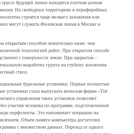
а трассе будущей линии находятся плотная ценная
ужения. На свободных территориях в периферийных
ополитена строятся чаще мелкого заложения или
них могут служить Филевская линия в Москве и
на открытым способом значительно ниже, чем
различной технологией работ. При открытом способе
дственно с поверхности земли. При закрытом –
тикальную выработку грунта на глубину заложения
ахтный ствол.
пециальные бурильные установки. Первые полностью
е установки стала выпускать японская фирма «Тоё
ического управления таких установок позволяет
 без участия человека по программе, подготовленной
 виде перфоленты. Это напоминает операцию на
авлением. Объем памяти компьютера достаточно
рограммы с множеством данных. Переход от одного
тся нажатием кнопки на пульте управления установки.