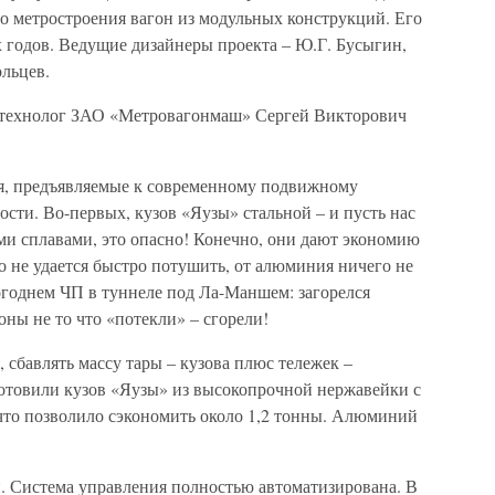
о метростроения вагон из модульных конструкций. Его
-х годов. Ведущие дизайнеры проекта – Ю.Г. Бусыгин,
ольцев.
й технолог ЗАО «Метровагонмаш» Сергей Викторович
я, предъявляемые к современному подвижному
ости. Во-первых, кузов «Яузы» стальной – и пусть нас
и сплавами, это опасно! Конечно, они дают экономию
го не удается быстро потушить, от алюминия ничего не
логоднем ЧП в туннеле под Ла-Маншем: загорелся
ы не то что «потекли» – сгорели!
 сбавлять массу тары – кузова плюс тележек –
отовили кузов «Яузы» из высокопрочной нержавейки с
то позволило сэкономить около 1,2 тонны. Алюминий
и. Система управления полностью автоматизирована. В