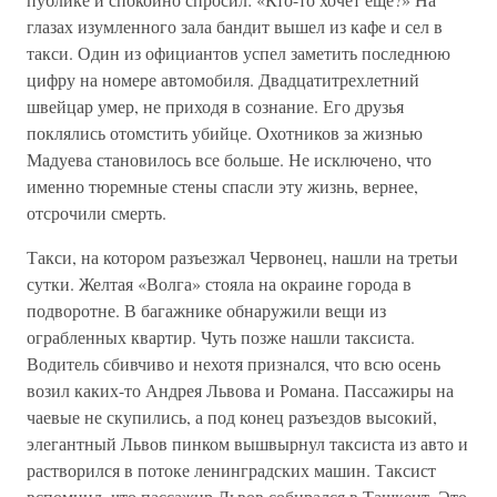
глазах изумленного зала бандит вышел из кафе и сел в
такси. Один из официантов успел заметить последнюю
цифру на номере автомобиля. Двадцатитрехлетний
швейцар умер, не приходя в сознание. Его друзья
поклялись отомстить убийце. Охотников за жизнью
Мадуева становилось все больше. Не исключено, что
именно тюремные стены спасли эту жизнь, вернее,
отсрочили смерть.
Такси, на котором разъезжал Червонец, нашли на третьи
сутки. Желтая «Волга» стояла на окраине города в
подворотне. В багажнике обнаружили вещи из
ограбленных квартир. Чуть позже нашли таксиста.
Водитель сбивчиво и нехотя признался, что всю осень
возил каких-то Андрея Львова и Романа. Пассажиры на
чаевые не скупились, а под конец разъездов высокий,
элегантный Львов пинком вышвырнул таксиста из авто и
растворился в потоке ленинградских машин. Таксист
вспомнил, что пассажир Львов собирался в Ташкент. Это