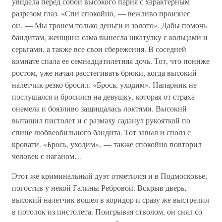
увидела перед собой высокого парня с характерным
разрезом глаз. «Спи спокойно, — вежливо произнес
он. — Мы тронем только деньги и золото». Дабы помочь
бандитам, женщина сама вынесла шкатулку с кольцами и
серьгами, а также все свои сбережения. В соседней
комнате спала ее семнадцатилетняя дочь. Тот, что пониже
ростом, уже начал расстегивать брюки, когда высокий
налетчик резко бросил: «Брось, уходим». Напарник не
послушался и бросился на девушку, которая от страха
онемела и боязливо защищалась локтями. Высокий
вытащил пистолет и с размаху саданул рукояткой по
спине любвеобильного бандита. Тот завыл и сполз с
кровати. «Брось, уходим», — также спокойно повторил
человек с наганом…
Этот же криминальный дуэт отметился и в Подмосковье,
погостив у некой Галины Ребровой. Вскрыв дверь,
высокий налетчик вошел в коридор и сразу же выстрелил
в потолок из пистолета. Поигрывая стволом, он снял со