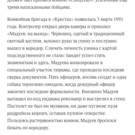
тремя натасканными бойцами.
Конвойная бригада в «Крестах» появилась 3 марта 1991
года. Контролер открыл дверь камеры и приказал:
«Мадуев, на выход». Червонец, одетый в традиционный
светлый костюм, заложил руки за спину и послушно
вышел в коридор. Сличать личность узника с картой
подследственного не стали: бандит успел стать
знаменитым и здесь. Мадуева конвоировали в
специальный участок тюрьмы, где проходила последняя
сверка документов. Пять офицеров, восемь солдат и одна
собака терпеливо ожидали, когда дежурный офицер
закончит последние формальности. Внезапно Мадуев
вытащил из-под пиджака револьвер и выстрелил в стену.
Пистолет не был ни муляжом, ни даже пугачом: пуля
раздробила кирпич, оставив пулевое отверстие.
Пользуясь растерянностью конвоя, Мадуев бросился
бежать по коридору.