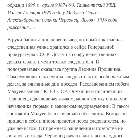
образца 1895 г., архив 93874-90, Ташкентский УВД.
Изъят 7 января 1990 года у Мадуева Сергея
Александровича (клички Червонец, Львов), 1956 года
рождения…»
В руки бандита попал револьвер, который как главная
следственная улика хранился в сейфе Генеральной
прокуратуры СССР. Доступ к сейфу вещественных
доказательств имели только следователи. В
подозреваемых оказалась группа Леонида Прошкина.
Сам руководитель группы, следователь по особо важным
делам, за считанные дни поседел. Расследованием побега
Мадуева занялся КГБ СССР. Опухший и посиневший
Червонец, едва ворочая языком, молол чепуху о подкупе
начальника тюрьмы и заводском недоразумении. В таком
состоянии Мадуев был скверный собеседник. Вскоре он
пришел в себя и вновь предстал перед следователем, но
уже чекистом. От прежнего оживления и позерства не
осталось и следа. Червонец начал валить все на одного