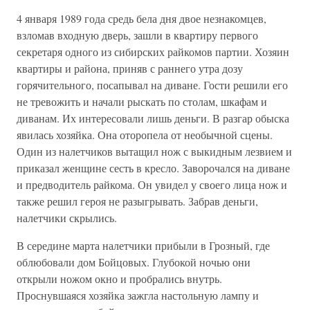
4 января 1989 года средь бела дня двое незнакомцев,
взломав входную дверь, зашли в квартиру первого
секретаря одного из сибирских райкомов партии. Хозяин
квартиры и района, приняв с раннего утра дозу
горячительного, посапывал на диване. Гости решили его
не тревожить и начали рыскать по столам, шкафам и
диванам. Их интересовали лишь деньги. В разгар обыска
явилась хозяйка. Она оторопела от необычной сцены.
Один из налетчиков вытащил нож с выкидным лезвием и
приказал женщине сесть в кресло. Заворочался на диване
и предводитель райкома. Он увидел у своего лица нож и
также решил героя не разыгрывать. Забрав деньги,
налетчики скрылись.
В середине марта налетчики прибыли в Грозный, где
облюбовали дом Бойцовых. Глубокой ночью они
открыли ножом окно и пробрались внутрь.
Проснувшаяся хозяйка зажгла настольную лампу и