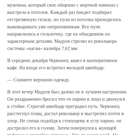
мужчина, который свое общение с жертвой начинал с
выстрела в потолок. Каждый раз бандит подбирал
отстрелянную гильзу, но пули из потолка приходилось
выковыривать уже оперативникам. Все пули
направлялись в гильзотеку, где их объединяли по
характерным деталям. Мадуев стрелял из револьвера
системы «наган» калибра 7,62 мм.
В середине декабря Червонец зашел в кооперативное
кафе. На входе его встретил молодой швейцар:
— Снимите верхнюю одежду.
В этот вечер Мадуев был далеко не в лучшем настроении.
Он раздраженно бросил что-то парню в лицо и двинулся
к стойке. Строгий швейцар преградил путь. Червонец
расстегнул плащ, достал револьвер и выстрелил почти в
упор. Не спеша подойдя к стонущему в углу парню, он
дострелил его в голову. Затем повернулся к жующей
публике и спокойно спросил: «Кто-то хочет еще?» На