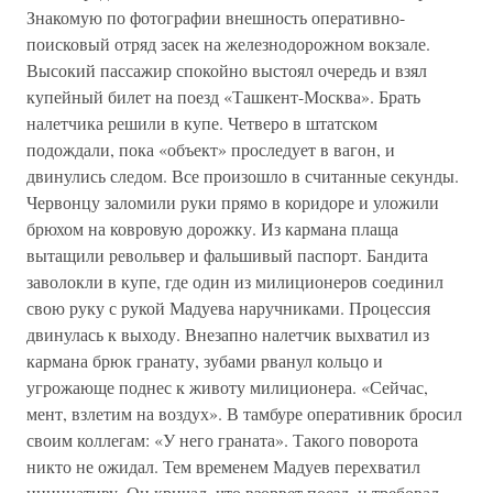
Знакомую по фотографии внешность оперативно-
поисковый отряд засек на железнодорожном вокзале.
Высокий пассажир спокойно выстоял очередь и взял
купейный билет на поезд «Ташкент-Москва». Брать
налетчика решили в купе. Четверо в штатском
подождали, пока «объект» проследует в вагон, и
двинулись следом. Все произошло в считанные секунды.
Червонцу заломили руки прямо в коридоре и уложили
брюхом на ковровую дорожку. Из кармана плаща
вытащили револьвер и фальшивый паспорт. Бандита
заволокли в купе, где один из милиционеров соединил
свою руку с рукой Мадуева наручниками. Процессия
двинулась к выходу. Внезапно налетчик выхватил из
кармана брюк гранату, зубами рванул кольцо и
угрожающе поднес к животу милиционера. «Сейчас,
мент, взлетим на воздух». В тамбуре оперативник бросил
своим коллегам: «У него граната». Такого поворота
никто не ожидал. Тем временем Мадуев перехватил
инициативу. Он кричал, что взорвет поезд, и требовал