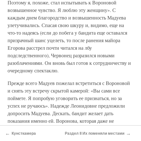
Поэтому я, похоже, стал испытывать к Вороновой
возвышенное чувство. Я люблю эту женщину». С
каждым днем благородство и возвышенность Мадуева
улетучивались. Спасая свою шкуру и, видимо, еще на
что-то надеясь (если до побега у бандита еще оставался
призрачный шанс уцелеть, то после ранения майора
Егорова расстрел почти читался на лбу
подследственного), Червонец разразился новыми
разоблачениями. Он вновь был готов к сотрудничеству и
очередному спектаклю.
Прежде всего Мадуев пожелал встретиться с Вороновой
и снять эту встречу скрытой камерой: «Вы сами все
поймете. Я попробую уговорить ее признаться, но за
успех не ручаюсь». Надежде Леонидовне предложили
допросить Мадуева. Дескать, бандит желает дать
показания именно ей. Воронова, которая даже не
подозревала о подвохе, согласилась.
←
→
Кунсткамера
Раздел II Их поменяли местами
Рисуясь перед скрытым объективом, Червонец