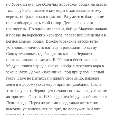
по Узбекистану, где облегчил воровской общак на двести
тысяч рублей. Ташкентские воры отказывались этому
верить, но факт остался фактом. Разумеется, блатари не
стали обнародовать свой позор. Детали его кражи
неизвестны. По одной из версий, бойцы Мадуева напали
в поезде на воровских курьеров, перевозивших деньги в
региональный общак. Вскоре узбекские авторитеты
установили личность наглеца и разослали по всему
Союзу «малявы», где бандит по кличке Червонец
приговаривался к смерти. В Тбилиси бесстрашный
Мадуев пошел еще дальше: он обобрал местного вора в
законе Ваху. Держа «законника» под прицелом, наглый
гость, даже не пытаясь прикрыть свое лицо, паковал
деньги в дорожную сумку и приятно улыбался. После
этого случая за Червонцем начали гоняться и грузинские
авторитеты. Осенью 1989 года след Мадуева объявился в
Ленинграде. Перед жертвами представал все тот же
высокий улыбающийся бандит, но вооруженный уже
наганом. В городе на Неве прошла серия дерзких