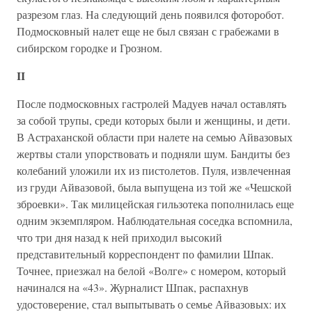
разрезом глаз. На следующий день появился фоторобот.
Подмосковный налет еще не был связан с грабежами в
сибирском городке и Грозном.
II
После подмосковных гастролей Мадуев начал оставлять
за собой трупы, среди которых были и женщины, и дети.
В Астраханской области при налете на семью Айвазовых
жертвы стали упорствовать и подняли шум. Бандиты без
колебаний уложили их из пистолетов. Пуля, извлеченная
из груди Айвазовой, была выпущена из той же «Чешской
зброевки». Так милицейская гильзотека пополнилась еще
одним экземпляром. Наблюдательная соседка вспомнила,
что три дня назад к ней приходил высокий
представительный корреспондент по фамилии Шпак.
Точнее, приезжал на белой «Волге» с номером, который
начинался на «43». Журналист Шпак, распахнув
удостоверение, стал выпытывать о семье Айвазовых: их