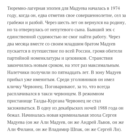
Тюремно-лагерная эпопея для Мадуева началась в 1974
году, когда он, едва отметив свое совершеннолетие, сел за
грабежи и разбой. Через шесть лет он вернулся на родину,
но та отвернулась от непутевого сына. Бывший зек с
единственной судимостью не смог найти работу. Через
два месяца вместе со своим младшим братом Мадуев
пускается в путешествие по всей России, громя обители
партийной номенклатуры и цеховиков. Странствия
закончились новым сроком, на этот раз максимальным.
Налетчики получили по пятнадцать лет. В зону Мадуев
прибыл уже именитым. Среди уголовников он имел
кличку Червонец. Поговаривают, за то, что всегда
расплачивался в такси червонцем. В режимном
пристанище Талды-Кургана Червонец не стал
засиживаться. В одну из декабрьских ночей 1988 года он
бежал. Начиналась новая криминальная эпоха Сергея
Мадуева (он же Али Мадуев, он же Андрей Львов, он же
Али Филани, он же Владимир Шпак, он же Сергей Ли).