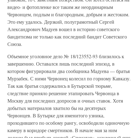
видео- и фотопленке все таким же неординарным
Червонцем, подлым и благородным, добрым и жестоким.
Это ему удалось. Дерзкий, полуграмотный Сергей
Александрович Мадуев вошел в историю советского
бандитизма не только как последний бандит Советского
Союза.
Объемное уголовное дело № 18/123552-93 близилось к
завершению. Оставался лишь последний эпизод, в
котором фигурировали два сообщника Мадуева — братья
Мурзабек. С ними Червонец колесил по горному Кавказу.
Так как братья содержались в Бутырской тюрьме,
следствие приняло решение этапировать Червонца в
Москву для последних допросов и очных ставок. Хотя
добытых материалов хватило бы на десятерых
Червонцев. В Бутырке для именитого узника,
проходившего по особому рангу, освободили одиночную
камеру в коридоре смертников. В начале мая за ним
должен был прибыть конвой «Спецэтап», усиленный еще