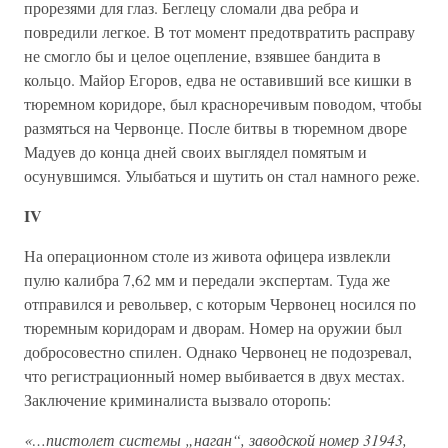
прорезями для глаз. Беглецу сломали два ребра и
повредили легкое. В тот момент предотвратить расправу
не смогло бы и целое оцепление, взявшее бандита в
кольцо. Майор Егоров, едва не оставивший все кишки в
тюремном коридоре, был красноречивым поводом, чтобы
размяться на Червонце. После битвы в тюремном дворе
Мадуев до конца дней своих выглядел помятым и
осунувшимся. Улыбаться и шутить он стал намного реже.
IV
На операционном столе из живота офицера извлекли
пулю калибра 7,62 мм и передали экспертам. Туда же
отправился и револьвер, с которым Червонец носился по
тюремным коридорам и дворам. Номер на оружии был
добросовестно спилен. Однако Червонец не подозревал,
что регистрационный номер выбивается в двух местах.
Заключение криминалиста вызвало оторопь:
«…пистолет системы „наган“, заводской номер 31943,