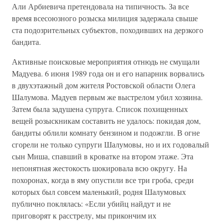
Али Арбиевича претендовала на типичность. За все
время всесоюзного розыска милиция задержала свыше
ста подозрительных субъектов, походивших на дерзкого
бандита.
Активные поисковые мероприятия отнюдь не смущали
Мадуева. 6 июня 1989 года он и его напарник ворвались
в двухэтажный дом жителя Ростовской области Олега
Шалумова. Мадуев первым же выстрелом убил хозяина.
Затем была задушена супруга. Список похищенных
вещей розыскникам составить не удалось: покидая дом,
бандиты облили комнату бензином и подожгли. В огне
сгорели не только супруги Шалумовы, но и их годовалый
сын Миша, спавший в кроватке на втором этаже. Эта
непонятная жестокость шокировала всю округу. На
похоронах, когда в яму опустили все три гроба, среди
которых был совсем маленький, родня Шалумовых
публично поклялась: «Если убийц найдут и не
приговорят к расстрелу, мы прикончим их