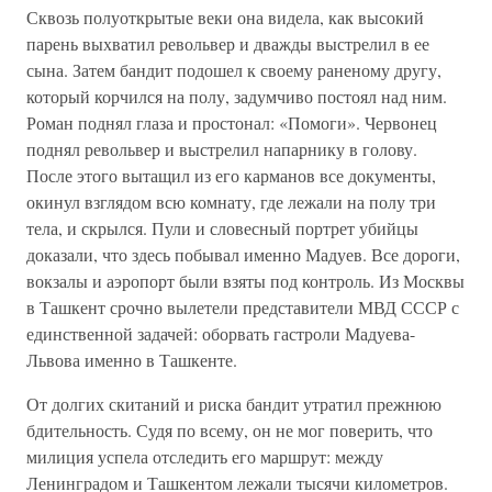
Сквозь полуоткрытые веки она видела, как высокий
парень выхватил револьвер и дважды выстрелил в ее
сына. Затем бандит подошел к своему раненому другу,
который корчился на полу, задумчиво постоял над ним.
Роман поднял глаза и простонал: «Помоги». Червонец
поднял револьвер и выстрелил напарнику в голову.
После этого вытащил из его карманов все документы,
окинул взглядом всю комнату, где лежали на полу три
тела, и скрылся. Пули и словесный портрет убийцы
доказали, что здесь побывал именно Мадуев. Все дороги,
вокзалы и аэропорт были взяты под контроль. Из Москвы
в Ташкент срочно вылетели представители МВД СССР с
единственной задачей: оборвать гастроли Мадуева-
Львова именно в Ташкенте.
От долгих скитаний и риска бандит утратил прежнюю
бдительность. Судя по всему, он не мог поверить, что
милиция успела отследить его маршрут: между
Ленинградом и Ташкентом лежали тысячи километров.