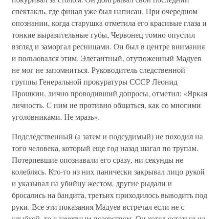
спектакль, где финал уже был написан. При очередном
опознании, когда старушка отметила его красивые глаза и
тонкие выразительные губы, Червонец томно опустил
взгляд и заморгал ресницами. Он был в центре внимания
и пользовался этим. Элегантный, отутюженный Мадуев
не мог не запомниться. Руководитель следственной
группы Генеральной прокуратуры СССР Леонид
Прошкин, лично проводивший допросы, отметил: «Яркая
личность. С ним не противно общаться, как со многими
уголовниками. Не мразь».
Подследственный (а затем и подсудимый) не походил на
того человека, который еще год назад шагал по трупам.
Потерпевшие опознавали его сразу, ни секунды не
колеблясь. Кто-то из них панически закрывал лицо рукой
и указывал на убийцу жестом, другие рыдали и
бросались на бандита, третьих приходилось выводить под
руки. Все эти показания Мадуев встречал если не с
улыбкой, то с заметным позерством. Он хотел остаться на