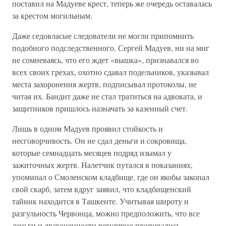
поставил на Мадуеве крест, теперь же очередь оставалась
за крестом могильным.
Даже седовласые следователи не могли припомнить
подобного подследственного. Сергей Мадуев, ни на миг
не сомневаясь, что его ждет «вышка», признавался во
всех своих грехах, охотно сдавал подельников, указывал
места захоронения жертв, подписывал протоколы, не
читая их. Бандит даже не стал тратиться на адвоката, и
защитников пришлось назначать за казенный счет.
Лишь в одном Мадуев проявил стойкость и
несговорчивость. Он не сдал деньги и сокровища,
которые семнадцать месяцев подряд изымал у
зажиточных жертв. Налетчик путался в показаниях,
упоминал о Смоленском кладбище, где он якобы закопал
свой скарб, затем вдруг заявил, что кладбищенский
тайник находится в Ташкенте. Учитывая широту и
разгульность Червонца, можно предположить, что все
деньги и драгоценности регулярно пропивались,