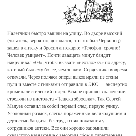
Налетчики быстро вышли на улицу. Во дворе высокий
(читатель, вероятно, догадался, что это был Червонец)
зашел в аптеку и бросил аптекарю: «Телефон, срочно!
Человек умирает». Почти двадцать минут бандит
накручивал «03», чтобы вызвать «неотложку» по адресу,
который был ему более, чем знаком. Сердечника вовремя
откачали. Через полчаса оперы выковыряли из стены
пули и вместе с гильзами отправили в ЭКО — экспертно-
криминалистический отдел. Вскоре пришло заключение:
стреляли из пистолета «Чешска зброевка». Так Сергей
Мадуев оставил за собой первый след, первую улику.
Уголовный розыск, слегка пораженный великодушием и
дерзостью бандита, без труда снял показания у
сотрудников аптеки. Все они хорошо запомнили
скуластого незнакомца с высоким лбом и характерным