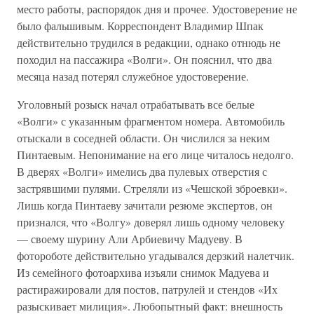
место работы, распорядок дня и прочее. Удостоверение не
было фальшивым. Корреспондент Владимир Шпак
действительно трудился в редакции, однако отнюдь не
походил на пассажира «Волги». Он пояснил, что два
месяца назад потерял служебное удостоверение.
Уголовный розыск начал отрабатывать все белые
«Волги» с указанным фрагментом номера. Автомобиль
отыскали в соседней области. Он числился за неким
Пинтаевым. Непонимание на его лице читалось недолго.
В дверях «Волги» имелись два пулевых отверстия с
застрявшими пулями. Стреляли из «Чешской зброевки».
Лишь когда Пинтаеву зачитали резюме экспертов, он
признался, что «Волгу» доверял лишь одному человеку
— своему шурину Али Арбиевичу Мадуеву. В
фотороботе действительно угадывался дерзкий налетчик.
Из семейного фотоархива изъяли снимок Мадуева и
растиражировали для постов, патрулей и стендов «Их
разыскивает милиция». Любопытный факт: внешность