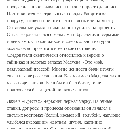
проедались, проигрывались и наконец просто дарились.
Почти во всех «гастрольных» городах бандит имел
подругу, готовую приютить его на день или на месяц.
Обаятельный ухажер никогда не скупился на презенты.
Он легко расставался с кольцами и браслетами, серьгами
и деньгами. С такой живой и хлебосольной натурой
можно было промотать и не такое состояние.
Следователи скептически относились к версии о
тайниках и золотых запасах Мадуева: «Это миф,
раздуваемый прессой. Многие ценности были изъяты
еще в начале расследования. Как у самого Мадуева, так и
у его подельников. Если бы он был богат, то не
пользовался бы защитой по назначению».
Даже в «Крестах» Червонец держал марку. На очные
ставки, допросы и процессы опознания он являлся в
светлых костюмах (белый, кремовый, голубой), чарующе
улыбался вчерашним жертвам, шутил, картинно
покуривал за столом. Он доигрывал свой последний