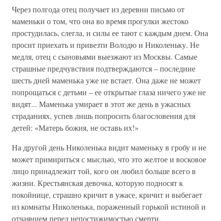
Через полгода отец получает из деревни письмо от
маменьки о том, что она во время прогулки жестоко
простудилась, слегла, и силы ее тают с каждым днем. Она
просит приехать и привезти Володю и Николеньку. Не
медля, отец с сыновьями выезжают из Москвы. Самые
страшные предчувствия подтверждаются – последние
шесть дней маменька уже не встает. Она даже не может
попрощаться с детьми – ее открытые глаза ничего уже не
видят... Маменька умирает в этот же день в ужасных
страданиях, успев лишь попросить благословения для
детей: «Матерь божия, не оставь их!»
На другой день Николенька видит маменьку в гробу и не
может примириться с мыслью, что это желтое и восковое
лицо принадлежит той, кого он любил больше всего в
жизни. Крестьянская девочка, которую подносят к
покойнице, страшно кричит в ужасе, кричит и выбегает
из комнаты Николенька, пораженный горькой истиной и
отчаянием перед непостижимостью смерти.