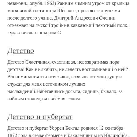
незаконч., опубл. 1863) Ранним зимним утром от крыльца
московской гостиницы Шевалье, простясь с друзьями
после долгого ужина, Дмитрий Андреевич Оленин
отъезжает на ямской тройке в кавказский пехотный полк,
куда зачислен юнкером.С
Детство
Детство Счастливая, счастливая, невозвратимая пора
детства! Как не любить, не лелеять воспоминаний о ней?
Воспоминания эти освежают, возвышают мою душу и
служат для меня источником лучших
наслаждений.Набегавшись досыта, сидишь, бывало, за
чайным столом, на своём высоком
Детство и пубертат
Детство и пубертат Уоррен Бектал родился 12 сентября
1872 года в семье фермера и бакалейщицы из Иллинойса.