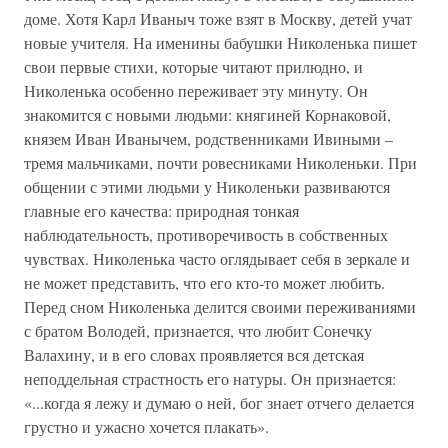
доме. Хотя Карл Иваныч тоже взят в Москву, детей учат
новые учителя. На именины бабушки Николенька пишет
свои первые стихи, которые читают прилюдно, и
Николенька особенно переживает эту минуту. Он
знакомится с новыми людьми: княгиней Корнаковой,
князем Иван Иванычем, родственниками Ивиными –
тремя мальчиками, почти ровесниками Николеньки. При
общении с этими людьми у Николеньки развиваются
главные его качества: природная тонкая
наблюдательность, противоречивость в собственных
чувствах. Николенька часто оглядывает себя в зеркале и
не может представить, что его кто-то может любить.
Перед сном Николенька делится своими переживаниями
с братом Володей, признается, что любит Сонечку
Валахину, и в его словах проявляется вся детская
неподдельная страстность его натуры. Он признается:
«...когда я лежу и думаю о ней, бог знает отчего делается
грустно и ужасно хочется плакать».