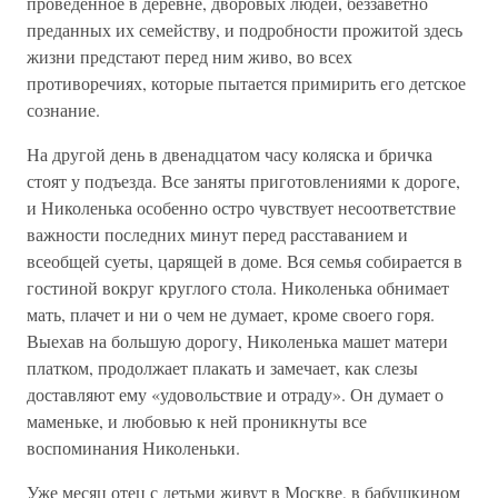
проведенное в деревне, дворовых людей, беззаветно
преданных их семейству, и подробности прожитой здесь
жизни предстают перед ним живо, во всех
противоречиях, которые пытается примирить его детское
сознание.
На другой день в двенадцатом часу коляска и бричка
стоят у подъезда. Все заняты приготовлениями к дороге,
и Николенька особенно остро чувствует несоответствие
важности последних минут перед расставанием и
всеобщей суеты, царящей в доме. Вся семья собирается в
гостиной вокруг круглого стола. Николенька обнимает
мать, плачет и ни о чем не думает, кроме своего горя.
Выехав на большую дорогу, Николенька машет матери
платком, продолжает плакать и замечает, как слезы
доставляют ему «удовольствие и отраду». Он думает о
маменьке, и любовью к ней проникнуты все
воспоминания Николеньки.
Уже месяц отец с детьми живут в Москве, в бабушкином