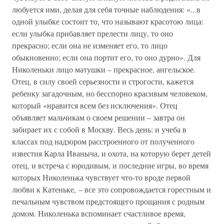
любуется ими, делая для себя точные наблюдения: «...в
одной улыбке состоит то, что называют красотою лица:
если улыбка прибавляет прелести лицу, то оно
прекрасно; если она не изменяет его, то лицо
обыкновенно; если она портит его, то оно дурно». Для
Николеньки лицо матушки – прекрасное, ангельское.
Отец, в силу своей серьезности и строгости, кажется
ребенку загадочным, но бесспорно красивым человеком,
который «нравится всем без исключения». Отец
объявляет мальчикам о своем решении – завтра он
забирает их с собой в Москву. Весь день: и учеба в
классах под надзором расстроенного от полученного
известия Карла Иваныча, и охота, на которую берет детей
отец, и встреча с юродивым, и последние игры, во время
которых Николенька чувствует что-то вроде первой
любви к Катеньке, – все это сопровождается горестным и
печальным чувством предстоящего прощания с родным
домом. Николенька вспоминает счастливое время,