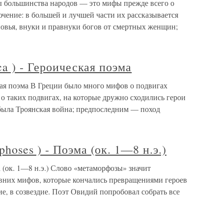
фы большинства народов — это мифы прежде всего о
ение: в большей и лучшей части их рассказывается
ыновья, внуки и правнуки богов от смертных женщин;
a ) - Героическая поэма
ская поэма В Греции было много мифов о подвигах
 о таких подвигах, на которые дружно сходились герои
была Троянская война; предпос­ледним — поход
oses ) - Поэма (ок. 1—8 н.э.)
 (ок. 1—8 н.э.) Слово «метаморфозы» значит
вних мифов, которые кончались превращениями героев
ние, в созвездие. Поэт Овидий попробовал собрать все