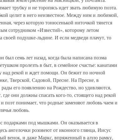
ает трубку и не то­ропясь идет звать любимую поэта.
бкой целит в него неизвестное. Между ним и любимой,
нная, через которую тонюсенькой ниточкой тянется
нным сотрудником «Извес­тий», которому летом
а своей подушке-льдине. И если медведи плачут, то
он был семь лет назад, когда была написана поэма
е­тушком пролезть в быт, в семейное счастье: канатами
у над рекой и ждет помощи. Он бежит по ночной
ке, Тверской, Садо­вой, Пресне. На Пресне, в
 рады его появлению на Рождество, но удивляются,
ст, где они должны спасать кого-то, стоящего над рекой
, и поэт понимает, что родные заменяют любовь чаем и
лячья любовь.
 с подарками под мышками. Он оказывается в
сь ангелочки розовеют от иконного глянца, Иисус
тый венок, и даже Маркс, впряженный в алую рамку,