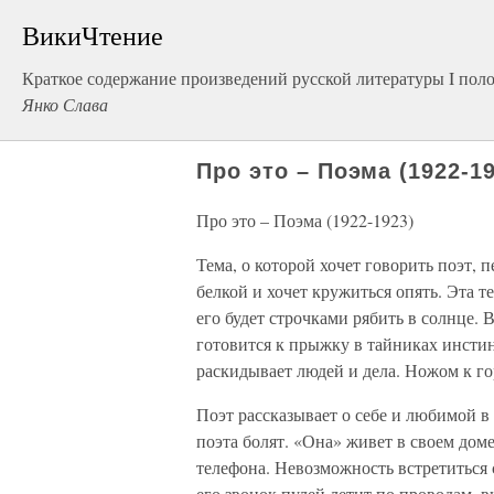
ВикиЧтение
Краткое содержание произведений русской литературы I пол
Янко Слава
Про это – Поэма (1922-1
Про это – Поэма (1922-1923)
Тема, о которой хочет говорить поэт, 
белкой и хочет кружиться опять. Эта т
его будет строчка­ми рябить в солнце. 
готовится к прыжку в тайниках инстин
раскидывает людей и дела. Ножом к го
Поэт рассказывает о себе и любимой в б
поэта болят. «Она» живет в своем дом
телефона. Невозможность встретиться 
его звонок пулей летит по проводам, 