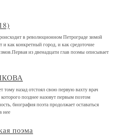
18)
происходит в революционном Петрограде зимой
т и как конкретный город, и как средо­точие
измов.Первая из двенадцати глав поэмы описывает
ЯКОВА
му назад отстоял свою первую вахту врач
 которого позднее назовут первым поэтом
ность, биография поэта продолжает оставаться
в нее
ская поэма