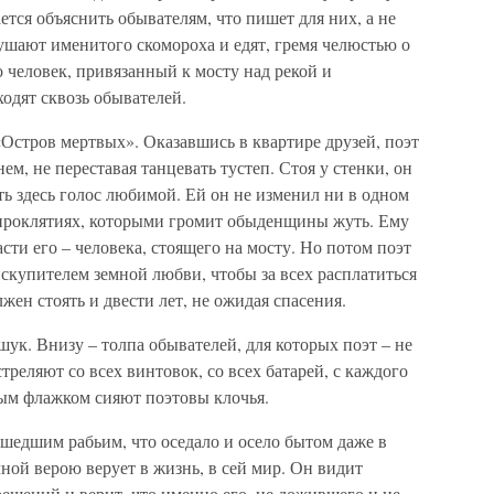
ется объяснить обывателям, что пишет для них, а не
лушают именитого скомороха и едят, гремя челюстью о
о человек, привязанный к мосту над рекой и
одят сквозь обывателей.
стров мертвых». Оказав­шись в квартире друзей, поэт
ем, не переставая танцевать тустеп. Стоя у стенки, он
ь здесь голос любимой. Ей он не изме­нил ни в одном
в проклятиях, которыми громит обыденщины жуть. Ему
асти его – человека, стоящего на мосту. Но потом поэт
искупителем земной любви, чтобы за всех расплатиться
олжен стоять и двести лет, не ожидая спасения.
ук. Внизу – толпа обыва­телей, для которых поэт – не
стреляют со всех винтовок, со всех батарей, с каждого
ным флажком сияют поэтовы клочья.
ушедшим рабьим, что оседа­ло и осело бытом даже в
чной верою верует в жизнь, в сей мир. Он видит
ешений и верит, что именно его, не дожившего и не