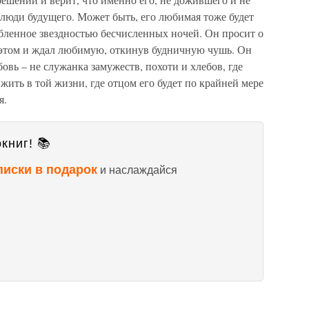
 люди будущего. Может быть, его любимая тоже будет
лен­ное звездностью бесчисленных ночей. Он просит о
поэтом и ждал любимую, откинув будничную чушь. Он
овь – не служанка заму­жеств, похоти и хлебов, где
жить в той жизни, где отцом его будет по крайней мере
я.
книг! 📚
писки в подарок
и наслаждайся