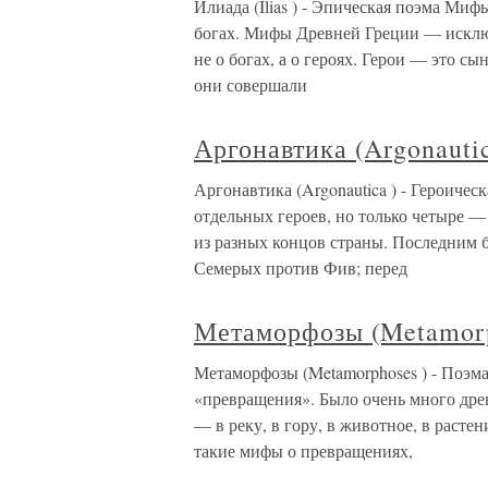
Илиада (Ilias ) - Эпическая поэма Ми
богах. Мифы Древней Греции — исключ
не о богах, а о героях. Герои — это с
они совершали
Аргонавтика (Argonautic
Аргонавтика (Argonautica ) - Героиче
отдельных героев, но только четыре —
из разных концов страны. Последним 
Семерых против Фив; перед
Метаморфозы (Metamorph
Метаморфозы (Metamorphoses ) - Поэма
«превращения». Было очень много дре
— в реку, в гору, в животное, в расте
такие мифы о превращениях,