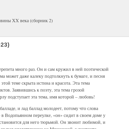
овины XX века (сборник 2)
923)
перепета много раз. Он и сам кружил в ней поэтической
ема может даже калеку подтолкнуть к бумаге, и песня
В этой теме скрыта истина и красота. Эта тема
ктов. Заявившись к поэту, эта тема грозой
рлу подступает эта тема, имя которой – любовь!
алладе, и лад баллад молоде­ет, потому что слова
е в Водопьянном переулке, «он» сидит в своем доме у
становится для него тюрьмой. Он звонит любимой, и
вызывая землетрясение на Мясницкой, у почтамта.