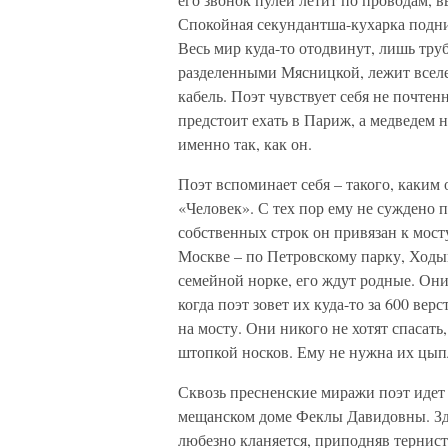
Спокойная секундантша-кухарка подним
Весь мир куда-то отодвинут, лишь тру
разделенны­ми Мясницкой, лежит вселе
кабель. Поэт чувствует себя не почте
предстоит ехать в Париж, а медведем н
именно так, как он.
Поэт вспоминает себя – такого, каким 
«Человек». С тех пор ему не суждено п
собственных строк он привязан к мост
Москве – по Петровскому парку, Ходын
семейной норке, его ждут родные. Они
когда поэт зовет их куда-то за 600 вер
на мосту. Они никого не хотят спасать
штопкой носков. Ему не нужна их цып
Сквозь пресненские миражи поэт идет
мещанском доме Феклы Давидовны. Зде
любезно кланяется, приподняв тернис