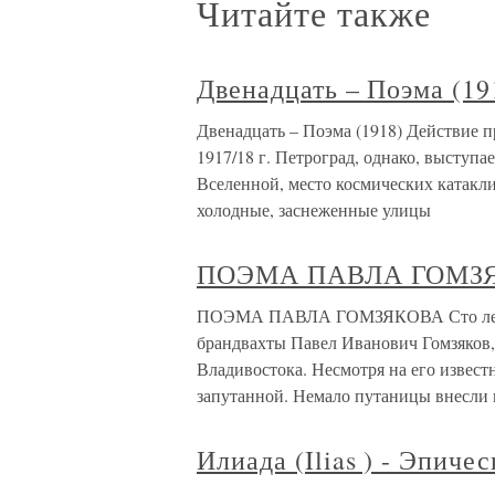
Читайте также
Двенадцать – Поэма (19
Двенадцать – Поэма (1918) Действие 
1917/18 г. Петроград, однако, выступае
Вселенной, место космических катакл
холодные, заснежен­ные улицы
ПОЭМА ПАВЛА ГОМЗ
ПОЭМА ПАВЛА ГОМЗЯКОВА Сто лет то
брандвахты Павел Иванович Гомзяков,
Владивостока. Несмотря на его извест
запутанной. Немало путаницы внесли 
Илиада (Ilias ) - Эпиче