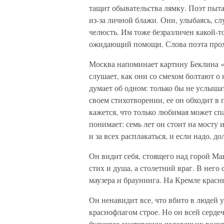
тащит обывательства лямку. Поэт пыта
из-за личной блажи. Они, улыбаясь, с
челюсть. Им тоже безразличен какой-т
ожидающий помо­щи. Слова поэта прох
Москва напоминает картину Беклина «О
слушает, как они со смехом болтают о н
думает об одном: только бы не услышат
своем стихотворении, ее он обходит 
кажется, что только люби­мая может сп
понимает: семь лет он стоит на мосту 
и за всех расплакаться, и если надо, д
Он видит себя, стоящего над горой Маш
стих и душа, а столетний враг. В него 
маузера и бра­унинга. На Кремле крас
Он ненавидит все, что вбито в людей 
краснофлагом строе. Но он всей серде
будущую мастерскую че­ловечьих воскр