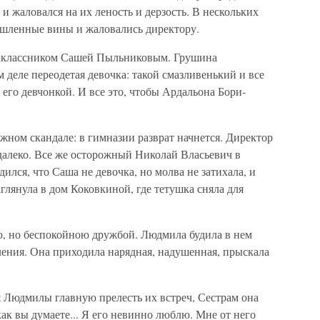
и жаловался на их леность и дерзость. В нескольких
ышленные вины и жаловались директору.
ятиклассником Сашей Пыльниковым. Грушина
ом деле переодетая девочка: такой смазливенький и все
 его девчонкой. И все это, чтобы Ардальона Бори­
ном скандале: в гимназии разврат начнется. Директор
да­леко. Все же осторожный Николай Власьевич в
дился, что Саша не девочка, но молва не затихала, и
глянула в дом Коковкиной, где тетушка сняла для
 но беспокойною друж­бой. Людмила будила в нем
е­ния. Она приходила нарядная, надушенная, прыскала
 Людмилы главную пре­лесть их встреч, Сестрам она
как вы думаете... Я его невинно люблю. Мне от него