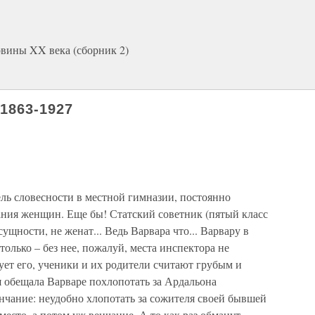
овины XX века (сборник 2)
1863-1927
ь словесности в местной гим­назии, постоянно
ния жен­щин. Еще бы! Статский советник (пятый класс
 сущности, не женат... Ведь Варвара что... Варвару в
только – без нее, пожалуй, места инспектора не
ет его, ученики и их родители считают грубым и
 обещала Варваре похлопотать за Ардальона
нчание: неудобно хлопотать за сожителя своей бывшей
есто, а потом уж венчание. А то как раз обманут.