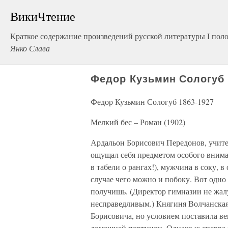
ВикиЧтение
Краткое содержание произведений русской литературы I пол
Янко Слава
Федор Кузьмин Сологуб 
Федор Кузьмин Сологуб 1863-1927
Мелкий бес – Роман (1902)
Ардальон Борисович Передонов, учител
ощущал себя предметом особого внима
в табели о рангах!), мужчина в соку, в
случае чего можно и побоку. Вот одно 
получишь. (Директор гимназии не жалу
несправедливым.) Княгиня Волчанская
Борисовича, но условием поставила ве
домашней портнихи. Однако ж сперва м