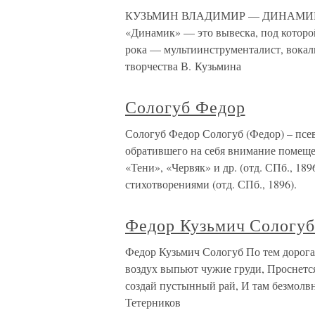
КУЗЬМИН ВЛАДИМИР — ДИНАМИК Не б
«Динамик» — это вывеска, под которо
рока — мультиинструменталист, вокал
творчества В. Кузьмина
Сологуб Федор
Сологуб Федор Сологуб (Федор) – псе
обратившего на себя внимание помеще
«Тени», «Червяк» и др. (отд. СПб., 18
стихотворениями (отд. СПб., 1896).
Федор Кузьмич Сологу
Федор Кузьмич Сологуб По тем дорогам
воздух выпьют чужие груди, Проснется 
создай пустынный рай, И там безмолв
Тетерников