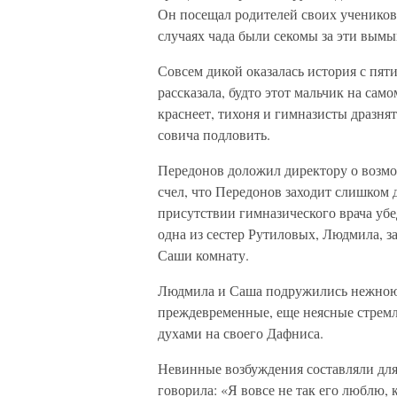
Он посещал роди­телей своих учеников 
случаях чада были секомы за эти вым
Совсем дикой оказалась история с п
рассказала, будто этот мальчик на сам
краснеет, тихоня и гимназисты дразнят
совича подловить.
Передонов доложил директору о возмож
счел, что Передонов заходит слишком 
присутствии гимнази­ческого врача убе
одна из сестер Рутиловых, Людмила, за
Саши комнату.
Людмила и Саша подружились нежною,
преждевременные, еще неясные стремл
духами на своего Дафниса.
Невинные возбуждения составляли для
говорила: «Я вовсе не так его люблю, 