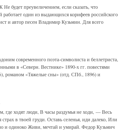
удет преувеличением, если сказать, что
й работает один из выдающихся корифеев российского
ист и автор песен Владимир Кузьмин. Для всего
вдоним современного поэта-символиста и беллетриста,
нными в «Северн. Вестнике» 1890-х гг. повестями
96), романом «Тяжелые сны» (отд. СПб., 1896) и
б
, где ходят люди, В часы раздумья не ходи, — Весь
страх в твоей груди. Оставь селенья, иди далеко, Или
но и одиноко Живи, мечтай и умирай. Федор Кузьмич