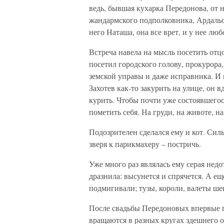
ведь, бывшая кухарка Передонова, от 
жандармского подполковника, Арда­льо
него Ната­ша, она все врет, и у нее лю
Встреча навела на мысль посетить отц
посетил городского голову, прокурора,
земской управы и даже исправника. И к
Захотев как-то закурить на улице, он 
курить. Чтобы почти уже состоявшего
пометить себя. На груди, на животе, н
Подозрителен сделался ему и кот. Силь
зверя к парикмахеру – постричь.
Уже много раз являлась ему серая недо
дразнила: высунется и спрячется. А ещ
подмигивали; тузы, короли, ва­леты ш
После свадьбы Передоновых впервые п
вращаются в разных кругах здешнего об