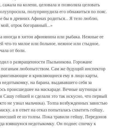
сажала на колени, целовала и позволяла цело­вать
полуупросила, полуприну­дила его обнажиться по пояс.
е бы в древних Афинах родиться... Я тело люблю,
 мой, отрок богоравный...»
 а иногда в хитон афиняни­на или рыбака. Нежные ее
й что-то милое или больное, нежное или стыдное,
чала от боли.
рдил о развращенности Пыльникова. Горожане
 пога­ным любопытством. Сам же будущий инспектор
подмигивающие и кривляющиеся ему в лицо карты,
недотыкомку, на бара­на, выдававшего себя за
ось происшедшее на маскараде. Вечные шутницы и
Сашу гейшей и сделали это так искусно, что пер­вый
кто не узнал мальчика). Толпа возбужденных завистью
маску, а в ответ на отказ попыталась схватить гейшу,
вынесший ее из толпы. Пока травили гейшу, Передонов
уда взявшуюся недо­тыкомку. Он поднес спичку к