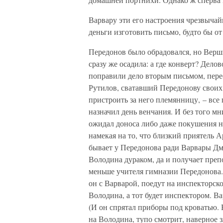
Варвару эти его настроения чрезвычай
деньги изготовить письмо, будто бы от
Передонов было обрадовался, но Верш
сразу же осадила: а где конверт? Дело
поправили дело вторым письмом, пере
Рутилов, сватавший Передонову своих
пристроить за него племянницу, – все
назначил день венчания. И без того мн
ожидал доноса либо даже покушения н
намекая на то, что близкий приятель
бывает у Передонова ради Варвары Дми
Володина дураком, да и получает преп
меньше учителя гимназии Передонова.
он с Варварой, поедут на инспекторское
Володина, а тот будет инспектором. Ва
(И он спрятал приборы под кроватью. 
на Володи­на, тупо смотрит, наверное 