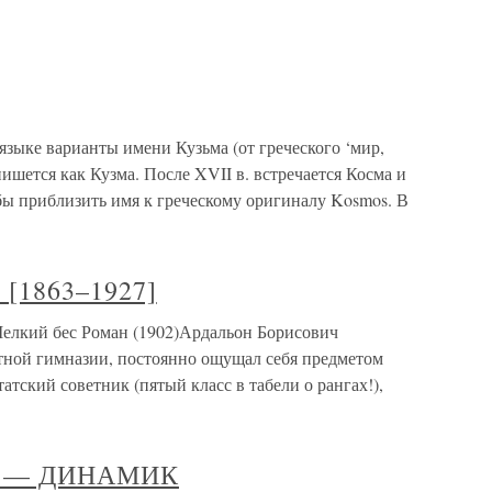
ыке варианты имени Кузьма (от греческого ‘мир,
пишется как Кузма. После XVII в. встречается Косма и
обы приблизить имя к греческому оригиналу Kosmos. В
 [1863–1927]
елкий бес Роман (1902)Ардальон Борисович
стной гимназии, постоянно ощущал себя предметом
тский советник (пятый класс в табели о рангах!),
 — ДИНАМИК