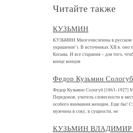
Читайте также
КУЗЬМИН
КУЗЬМИН Многочисленны в русском яз
украшение’). В источниках XII в. оно 
Косьма. И все старания – для того, чт
конце концов
Федор Кузьмин Сологуб
Федор Кузьмин Сологуб [1863–1927] М
Передонов, учитель словесности в ме
особого внимания женщин. Еще бы! Ста
мужчина в соку, в сущности, не
КУЗЬМИН ВЛАДИМИР