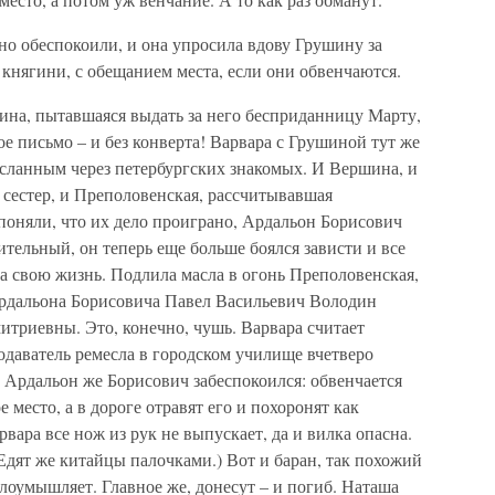
но обеспокоили, и она упро­сила вдову Грушину за
 княги­ни, с обещанием места, если они обвенчаются.
ина, пытавшаяся выдать за него бесприданницу Марту,
вое письмо – и без конверта! Варвара с Грушиной тут же
сланным через петербургских знакомых. И Вершина, и
 сестер, и Преполовенская, рассчитывавшая
 поняли, что их дело проиграно, Ардальон Борисович
ительный, он теперь еще больше боялся за­висти и все
а свою жизнь. Подлила масла в огонь Преполовенская,
 Ардальона Борисовича Павел Васильевич Володин
триевны. Это, конечно, чушь. Варвара считает
одаватель ремесла в го­родском училище вчетверо
 Ардальон же Борисович забеспокоился: обвенчается
 место, а в дороге отравят его и похоронят как
рвара все нож из рук не выпускает, да и вилка опасна.
Едят же китайцы палочками.) Вот и баран, так похожий
злоумышляет. Главное же, донесут – и погиб. Наташа