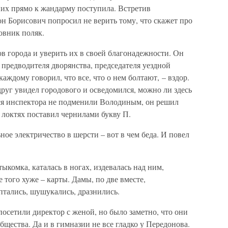
них прямо к жандарму поступила. Встретив
н Борисович попросил не верить тому, что скажет про
бовник поляк.
ов города и уверить их в своей благонадежности. Он
 предводителя дворянства, председателя уездной
аждому говорил, что все, что о нем болтают, – вздор.
вдруг увидел городового и осведомился, можно ли здесь
ся инспектора не подменили Володиным, он решил
а локтях поставил чернилами букву П.
ное электричество в шерс­ти – вот в чем беда. И повел
тыкомка, каталась в ногах, издевалась над ним,
е того хуже – карты. Дамы, по две вместе,
ептались, шушукались, дразнились.
осетили директор с женой, но было заметно, что они
ще­ства. Да и в гимназии не все гладко у Передонова.