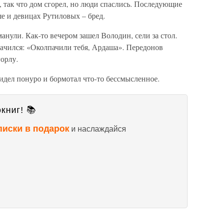
, так что дом сгорел, но люди спаслись. Последующие
ше и девицах Рутиловых – бред.
анули. Как-то вечером зашел Володин, сели за стол.
ра­чился: «Околпачили тебя, Ардаша». Передонов
горлу.
сидел понуро и бормотал что-то бессмысленное.
книг! 📚
писки в подарок
и наслаждайся