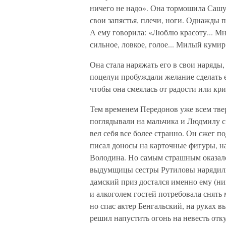
ничего не надо». Она тормошила Сашу, 
свои запястья, плечи, ноги. Однажды 
А ему говорила: «Люблю красоту... Мн
сильное, ловкое, голое... Милый кумир
Она стала наряжать его в свои наряды,
поцелуи пробуждали желание сделать е
чтобы она смеялась от радости или кри
Тем временем Передонов уже всем тве
поглядывали на мальчика и Людмилу с
вел себя все более странно. Он сжег 
писал доносы на карточные фигуры, на 
Володина. Но самым страшным оказал
выдумщицы сестры Рутиловы нарядили 
дамский приз достался именно ему (ни
и алкоголем гостей потребовала снять 
но спас актер Бенгальский, на руках 
решил напустить огонь на невесть отк