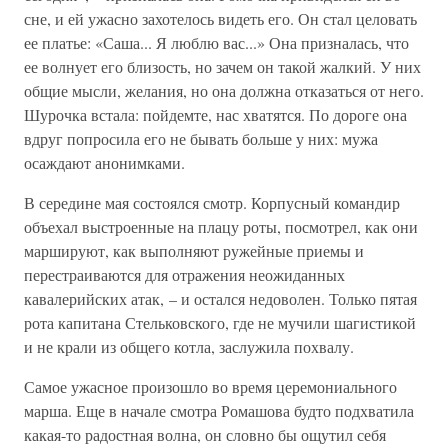
сне, и ей ужасно захотелось видеть его. Он стал це­ловать
ее платье: «Саша... Я люблю вас...» Она призналась, что
ее вол­нует его близость, но зачем он такой жалкий. У них
общие мысли, желания, но она должна отказаться от него.
Шурочка встала: пойдем­те, нас хватятся. По дороге она
вдруг попросила его не бывать больше у них: мужа
осаждают анонимками.
В середине мая состоялся смотр. Корпусный командир
объехал выстроенные на плацу роты, посмотрел, как они
маршируют, как вы­полняют ружейные приемы и
перестраиваются для отражения не­ожиданных
кавалерийских атак, – и остался недоволен. Только пятая
рота капитана Стельковского, где не мучили шагистикой
и не крали из общего котла, заслужила похвалу.
Самое ужасное произошло во время церемониального
марша. Еще в начале смотра Ромашова будто подхватила
какая-то радостная волна, он словно бы ощутил себя