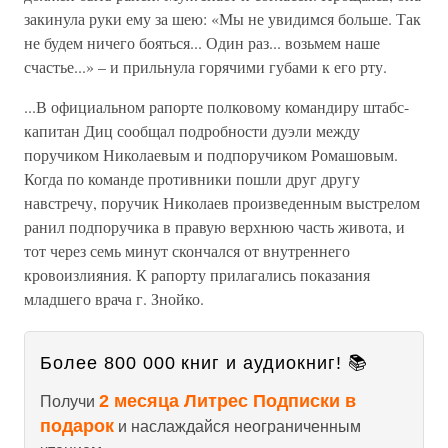
закинула руки ему за шею: «Мы не увидимся больше. Так
не будем ничего бо­яться... Один раз... возьмем наше
счастье...» – и прильнула горячими губами к его рту.
...В официальном рапорте полковому командиру штабс-
капитан Диц сообщал подробности дуэли между
поручиком Николаевым и подпоручиком Ромашовым.
Когда по команде противники пошли друг другу
навстречу, поручик Николаев произведенным выстрелом
ранил подпоручика в правую верхнюю часть живота, и
тот через семь минут скончался от внутреннего
кровоизлияния. К рапорту прилага­лись показания
младшего врача г. Знойко.
Более 800 000 книг и аудиокниг! 📚
2 месяца Литрес Подписки в
Получи
подарок
и наслаждайся неограниченным