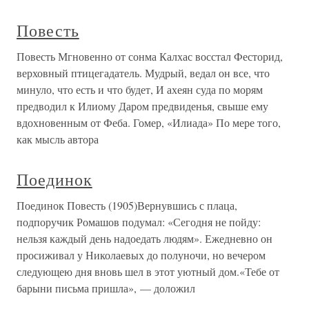
Повесть
Повесть Мгновенно от сонма Калхас восстал Фесторид,
верховный птицегадатель. Мудрый, ведал он все, что
минуло, что есть и что будет, И ахеян суда по морям
предводил к Илиому Даром предвиденья, свыше ему
вдохновенным от Феба. Гомер, «Илиада» По мере того,
как мысль автора
Поединок
Поединок Повесть (1905)Вернувшись с плаца,
подпоручик Ромашов подумал: «Сегодня не пойду:
нельзя каждый день надоедать людям». Ежедневно он
просиживал у Николаевых до полуночи, но вечером
следующею дня вновь шел в этот уютный дом.«Тебе от
барыни письма пришла», — доложил