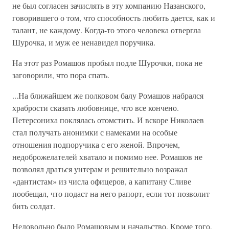
не был согласен зачислять в эту компанию Назанского,
говорившего о том, что способность лю­бить дается, как и
талант, не каждому. Когда-то этого человека отвер­гла
Шурочка, и муж ее ненавидел поручика.
На этот раз Ромашов пробыл подле Шурочки, пока не
заговорили, что пора спать.
...На ближайшем же полковом балу Ромашов набрался
храбрости сказать любовнице, что все кончено.
Петерсониха поклялась ото­мстить. И вскоре Николаев
стал получать анонимки с намеками на особые
отношения подпоручика с его женой. Впрочем,
недоброжела­телей хватало и помимо нее. Ромашов не
позволял драться унтерам и решительно возражал
«дантистам» из числа офицеров, а капитану Сливе
пообещал, что подаст на него рапорт, если тот позволит
бить солдат.
Недовольно было Ромашовым и начальство. Кроме того,