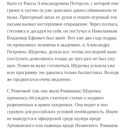
было от Раисы Алек­сандровны Петерсон, с которой они
грязно и скучно (и уже довольно давно) обманывали ее
мужа. Приторный запах ее духов и пошло-иг­ривый тон
письма вызвал нестерпимое отвращение. Через полчаса,
стесняясь и досадуя на себя, он постучал к Николаевым.
Владимир Ефимыч был занят. Вот уже два года подряд
он проваливал экзамены в академию, и Александра
Петровна, Шурочка, делала все, чтобы пос­ледний шанс
(поступать дозволялось только до трех раз) не был упу­
щен. Помогая мужу готовиться, Шурочка усвоила уже
всю программу (не давалась только баллистика), Володя
же продвигался очень мед­ленно.
С Ромочкой (так она звала Ромашова) Шурочка
принялась обсуж­дать газетную статью о недавно
разрешенных в армии поединках. Она видит в них
суровую для российских условий необходимость. Иначе
не выведутся в офицерской среде шулера вроде
Арчаковского или пьяницы вроде Назанского. Ромашов