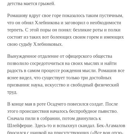
детства мается грыжей.
Ромашову вдруг свое горе показалось таким пустячным,
что он обнял Хлебникова и заговорил о необходимости
терпеть. С этой поры он понял: безликие роты и полки
состоят из таких вот болеющих своим горем и имеющих
свою судьбу Хлебниковых.
Вынужденное отдаление от офицерского общества
позволило со­средоточиться на своих мыслях и найти
радость в самом процессе рождения мысли. Ромашов все
яснее видел, что существует только три достойных
призвания: наука, искусство и свободный физический
труд.
В конце мая в роте Осадчего повесился солдат. После
этого проис­шествия началось беспробудное пьянство.
Сначала пили в собрании, потом двинулись к
Шлейферше. Здесь-то и вспыхнул скандал. Бек-Агамалов
бросился с шашкой на присутствующих («Все вон отсю­