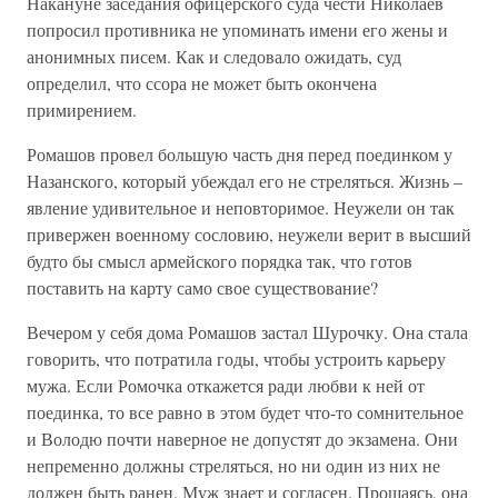
Накануне заседания офицерского суда чести Николаев
попросил противника не упоминать имени его жены и
анонимных писем. Как и следовало ожидать, суд
определил, что ссора не может быть оконче­на
примирением.
Ромашов провел большую часть дня перед поединком у
Назанского, который убеждал его не стреляться. Жизнь –
явление удивитель­ное и неповторимое. Неужели он так
привержен военному сословию, неужели верит в высший
будто бы смысл армейского порядка так, что готов
поставить на карту само свое существование?
Вечером у себя дома Ромашов застал Шурочку. Она стала
гово­рить, что потратила годы, чтобы устроить карьеру
мужа. Если Ромочка откажется ради любви к ней от
поединка, то все равно в этом будет что-то сомнительное
и Володю почти наверное не допустят до экзамена. Они
непременно должны стреляться, но ни один из них не
должен быть ранен. Муж знает и согласен. Прощаясь, она