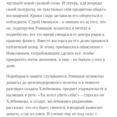
частицей некой грозной силы. И те­перь, идя впереди
своей полуроты, он чувствовал себя предметом об­щего
восхищения. Крики сзади заставили его обернуться и
поблед­неть. Строй смешался – и именно из-за того, что
он, подпоручик Ромашов, вознесясь в мечтах к
поднебесью, все это время смещался от центра рядов к
правому флангу. Вместо восторга на его долю при­шелся
публичный позор. К этому прибавилось объяснение с
Николае­вым, потребовавшим сделать все, чтобы
прекратить поток анонимок, и еще – не бывать у них в
доме.
Перебирая в памяти случившееся, Ромашов незаметно
дошагал до железнодорожного полотна и в темноте
разглядел солдата Хлебнико­ва, предмет издевательств и
насмешек в роте. «Ты хотел убить себя?» – спросил он
Хлебникова, и солдат, захлебываясь рыданиями,
рассказал, что его бьют, смеются, взводный вымогает
деньги, а где их взять. И учение ему не под силу: с