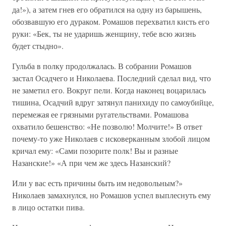
да!»), а затем гнев его обратился на одну из барышень,
обозвавшую его дураком. Ромашов перехватил кисть его
руки: «Бек, ты не уда­ришь женщину, тебе всю жизнь
будет стыдно».
Гульба в полку продолжалась. В собрании Ромашов
застал Осадчего и Николаева. Последний сделал вид, что
не заметил его. Вокруг пели. Когда наконец воцарилась
тишина, Осадчий вдруг затянул панихиду по самоубийце,
перемежая ее грязными ругательствами. Ромашова
охватило бешенство: «Не позволю! Молчите!» В ответ
почему-то уже Николаев с исковерканным злобой лицом
кричал ему: «Сами позори­те полк! Вы и разные
Назанские!» «А при чем же здесь Назанский?
Или у вас есть причины быть им недовольным?»
Николаев замахнул­ся, но Ромашов успел выплеснуть ему
в лицо остатки пива.