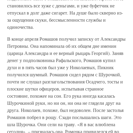
станови­лось все хуже с деньгами, и уже буфетчик не
отпускал в долг даже си­гарет. На душе было скверно из-
за ощущения скуки, бессмыс­ленности службы и
одиночества.
В конце апреля Ромашов получил записку от Александры
Петров­ны. Она напоминала об их общем дне именин
(царица Александра и ее верный рыцарь Георгий). Заняв
денег у подполковника Рафальского, Ромашов купил
духи и в пять часов был уже у Николаевых, Пик­ник
получился шумный. Ромашов сидел рядом с Шурочкой,
почти не слушал разглагольствования Осадчего, тосты и
плоские шутки офице­ров, испытывая странное
состояние, похожее на сон. Его рука иногда касалась
Шурочкиной руки, но ни он, ни она не глядели друг на
друга. Николаев, похоже, был недоволен. После застолья
Ромашов по­брел в рощу. Сзади послышались шаги. Это
шла Шурочка. Они сели на траву. «Я в вас влюблена
сегодня», – призналась она. Ромочка привиделся ей во