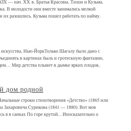
XIX — нач. XX в. Братья Красовы, Тихон и Кузьма,
ка. В молодости они вместе занимались мелкой
ги их разошлись. Кузьма пошел работать по найму.
о искусства, Нью-ЙоркТолько Шагалу было дано с
ъединять в картинах быль и гротескную фантазию,
щем… Мир детства плывет в дымке ярких плодов,
ой дом родной
Начальные строки стихотворения «Детство» (1865 или
на Захаровича Сурикова (1841 — 1880): Вот моя
сь я в санках По горе крутой... Иносказательно о