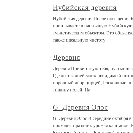
Нубийская деревня
Нубийская деревня После посещения Б
приплываете в настоящую Нубийскую 
туристическим объектом. Это объясняе
также идеальную чистоту
Деревня
Деревня Приветствую тебя, пустынный
Где льется дней моих невидимый поток 
порочный двор цирцей, Роскошные пир
тишину полей, На
G. Деревня Элос
G. Деревня Элос В середине октября 
проходит праздник урожая каштанов. В
Киссамос (он же — Кастелли), можно 