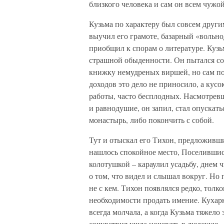
близкого человека и сам он всем чужо
Кузьма по характеру был совсем другим
выучил его грамоте, базарный «вольн
приобщил к спорам о лите­ратуре. Кузь
страшной обыденности. Он пытался соч
книжку немудреных виршей, но сам по
доходов это дело не приносило, а кусо
работы, часто бесплодных. Насмотревш
и равнодушие, он запил, стал опускать
монастырь, либо покончить с собой.
Тут и отыскал его Тихон, предложивший
нашлось спокойное место, Поселившись
колотушкой – ка­раулил усадьбу, днем 
о том, что видел и слышал вокруг. Но 
не с кем. Тихон появлялся редко, толко
необхо­димости продать имение. Кухар
всегда молчала, а когда Кузьма тяжело 
сочувствия ушла ночевать в людскую.