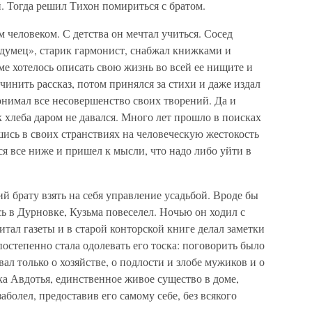
й. Тогда решил Тихон помириться с братом.
 человеком. С детства он мечтал учиться. Сосед
одумец», старик гармонист, снабжал книжками и
ме хотелось описать свою жизнь во всей ее нищите и
инить рассказ, потом принял­ся за стихи и даже издал
ни­мал все несовершенство своих творений. Да и
к хлеба даром не давался. Много лет прошло в по­исках
ись в своих странствиях на человеческую жестокость
ся все ниже и пришел к мысли, что надо либо уйти в
 брату взять на себя уп­равление усадьбой. Вроде бы
 в Дурновке, Кузьма повеселел. Ночью он ходил с
читал газеты и в старой конторской книге делал заметки
постепенно стала одо­левать его тоска: поговорить было
вал только о хозяйстве, о подлости и злобе мужиков и о
ка Авдотья, единственное живое су­щество в доме,
заболел, предоставив его самому себе, без всякого