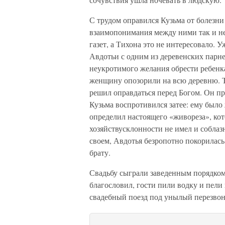
С трудом оправился Кузьма от болезни 
взаимопонимания между ними так и не
газет, а Тихона это не интересовало.
Авдотьи с одним из деревенских парней
неукротимого желания обрести ребенка
женщину опозори­ли на всю деревню. Т
решил оправдаться перед Богом. Он про
Кузьма воспротивился затее: ему был
определил насто­ящего «живореза», ко
хозяйствусклонности не имел и собла
своем, Авдотья безропотно покорилась
брату.
Свадьбу сыграли заведенным порядком.
благословил, гости пили водку и пели
свадебный поезд под уны­лый перезвон