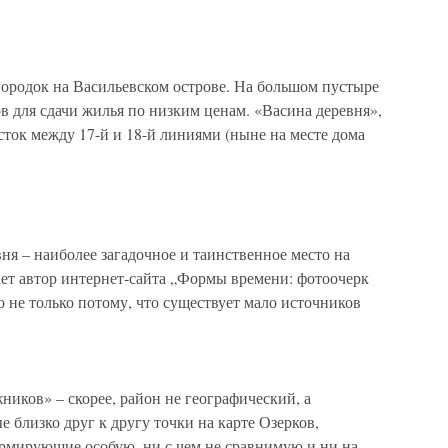
городок на Васильевском острове. На большом пустыре
 для сдачи жилья по низким ценам. «Васина деревня»,
сток между 17-й и 18-й линиями (ныне на месте дома
я – наиболее загадочное и таинственное место на
ает автор интернет-сайта „Формы времени: фотоочерк
 не только потому, что существует мало источников
иков» – скорее, район не географический, а
близко друг к другу точки на карте Озерков,
рмирующие особую, ни с чем не сравнимую и ни на