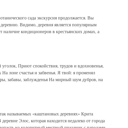
отанического сада экскурсия продолжается. Вы
деревню. Видимо, деревня является популярным
т наличие кондиционеров в крестьянских домах, а
 уголок, Приют спокойствия, трудов и вдохновенья,
На лоне счастья и забвенья. Я твой: я променял
ы, забавы, заблужденья На мирный шум дубров, на
в так называемых «каштановых деревнях» Крита
 деревне Элос, которая находится недалеко от города
попасть на колоритный местный праздник с парадами,