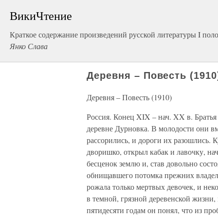
ВикиЧтение
Краткое содержание произведений русской литературы I пол
Янко Слава
Деревня – Повесть (1910
Деревня – Повесть (1910)
Россия. Конец XIX – нач. XX в. Братья
деревне Дурновка. В молодости они вм
рассорились, и дороги их разошлись. 
дворишко, открыл кабак и лавочку, на
бесценок землю и, став довольно сост
обнищавшего потомка прежних владельц
рожала только мертвых девочек, и неко
в темной, грязной деревенской жизни, 
пятидесяти годам он понял, что из про