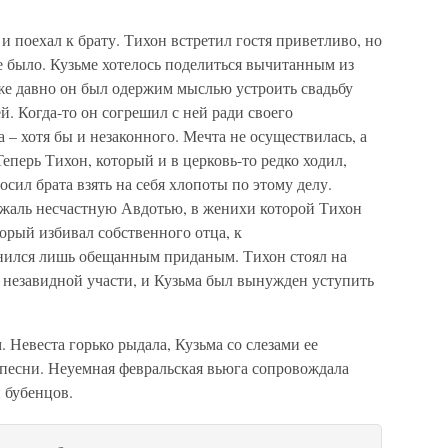
и поехал к брату. Тихон встретил гостя приветливо, но
 было. Кузьме хотелось поделиться вычитанным из
 Уже давно он был одержим мыслью устроить свадьбу
. Когда-то он согре­шил с ней ради своего
 – хотя бы и незаконного. Мечта не осуществилась, а
еперь Тихон, который и в церковь-то редко ходил,
сил брата взять на себя хлопоты по этому делу.
о жаль несчастную Авдотью, в женихи которой Тихон
торый избивал собственного отца, к
знился лишь обещанным приданым. Тихон стоял на
 незавидной участи, и Кузьма был вынужден уступить
 Невеста горько рыдала, Кузьма со слезами ее
 песни. Неуемная февральская вьюга сопровождала
 бубенцов.