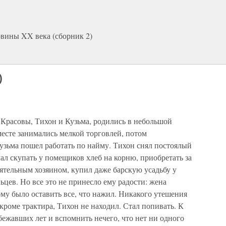
овины XX века (сборник 2)
)
 Красовы, Тихон и Кузьма, ро­дились в небольшой
есте зани­мались мелкой торговлей, потом
Кузьма пошел работать по найму. Тихон снял постоялый
чал скупать у помещиков хлеб на корню, приобретать за
оятельным хозяином, купил даже барскую усадьбу у
ев. Но все это не принесло ему радости: жена
му было оставить все, что нажил. Никакого уте­шения
кроме трактира, Тихон не находил. Стал попивать. К
бе­жавших лет и вспомнить нечего, что нет ни одного