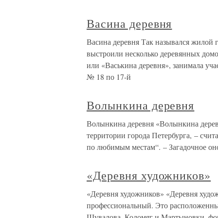
Васина деревня
Васина деревня Так назывался жилой 
выстроили несколько деревянных домов
или «Васькина деревня», занимала уча
№ 18 по 17-й
Волынкина деревня
Волынкина деревня «Волынкина деревн
территории города Петербурга, – счит
по любимым местам“. – Загадочное оно
«Деревня художников»
«Деревня художников» «Деревня художн
профессиональный. Это расположенные 
Шувалова, Коломяг и Мартыновки, фо