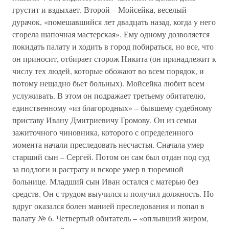
грустит и вздыхает. Второй – Мойсейка, веселый
дурачок, «помешавшийся лет двадцать назад, когда у него
сгорела шапочная мастерская». Ему одному дозволяется
покидать палату и ходить в город побираться, но все, что
он приносит, отбирает сторож Никита (он принадлежит к
числу тех людей, которые обожают во всем порядок, и
потому нещадно бьет больных). Мойсейка любит всем
услуживать. В этом он подражает третьему обитателю,
единственному «из благородных» – бывшему судебному
приставу Ивану Дмитриевичу Громову. Он из семьи
зажиточного чиновника, которого с определенного
момента начали преследовать несчастья. Сначала умер
старший сын – Сергей. Потом он сам был отдан под суд
за подлоги и растрату и вскоре умер в тюремной
больнице. Младший сын Иван остался с матерью без
средств. Он с трудом выучился и получил должность. Но
вдруг оказался болен манией преследования и попал в
палату № 6. Четвертый обитатель – «оплывший жиром,