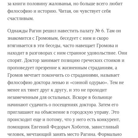
за книги половину жалованья, но больше всего любит
философию и историю. Читая, он чувствует себя
счастливым.
Однажды Рагин решил навестить палату № 6. Там он
знакомится с Громовым, беседует с ним и скоро
втягивается в эти беседы, часто навещает Громова и
находит в разговорах с ним странное удовольствие. Они
спорят. Доктор занимает позицию греческих стоиков и
проповедует презрение к жизненным страданиям, а
Громов мечтает покончить со страданиями, называет
философию доктора ленью и «сонной одурью». Тем не
менее их тянет друг к другу, и это не проходит
незамеченным для остальных. Вскоре в больнице
начинают судачить о посещениях доктора. Затем его
приглашают на объяснение в городскую управу. Это
происходит еще и потому, что у него есть конкурент,
помощник Евгений Федорыч Хоботов, завистливый
человек, мечтающий занять место Рагина. Формально