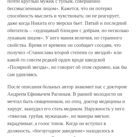
почти круглый мужик с тупым, совершенно
бессмысленным лицом». Кажется, что он потерял
способность мыслить и чувствовать; он не реагирует,
даже когда Никита его зверски бьет. Пятый и последний
обитатель – «худощавый блондин с добрым, но несколько
лукавым лицом». У него мания величия, но странного
свойства. Время от времени он сообщает соседям, что
получил «Станислава второй степени со звездой» или
какой-то совсем редкий орден вроде шведской
«Полярной звезды», но говорит об этом скромно, как бы
сам удивляясь.
После описания больных автор знакомит нас с доктором
Андреем Ефимычем Рагиным. В ранней молодости он
мечтал быть священником, но отец, доктор медицины и
хирург, вынудил его стать медиком. Наружность у него
«тяжелая, грубая, мужицкая», но манеры мягкие,
вкрадчивые, а голос тонок. Когда он вступил в
должность, «богоугодное заведение» находилось в