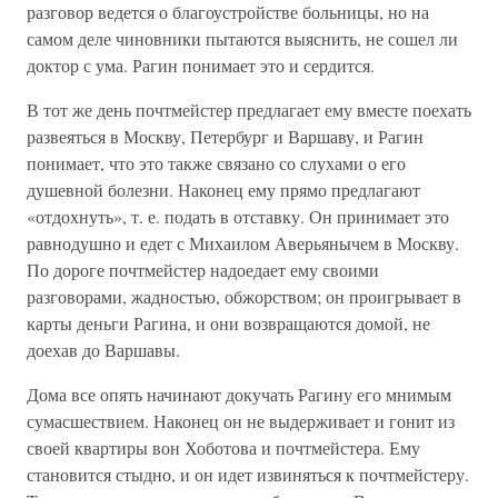
разговор ведется о благоустройстве больницы, но на
самом деле чиновники пытаются выяснить, не сошел ли
доктор с ума. Рагин понимает это и сердится.
В тот же день почтмейстер предлагает ему вместе поехать
развеяться в Москву, Петербург и Варшаву, и Рагин
понимает, что это также связано со слухами о его
душевной болезни. Наконец ему прямо предлагают
«отдохнуть», т. е. подать в отставку. Он принимает это
равнодушно и едет с Михаилом Аверьянычем в Москву.
По дороге почтмейстер надоедает ему своими
разговорами, жадностью, обжорством; он проигрывает в
карты деньги Рагина, и они возвращаются домой, не
доехав до Варшавы.
Дома все опять начинают докучать Рагину его мнимым
сумасшествием. Наконец он не выдерживает и гонит из
своей квартиры вон Хоботова и почтмейстера. Ему
становится стыдно, и он идет извиняться к почтмейстеру.