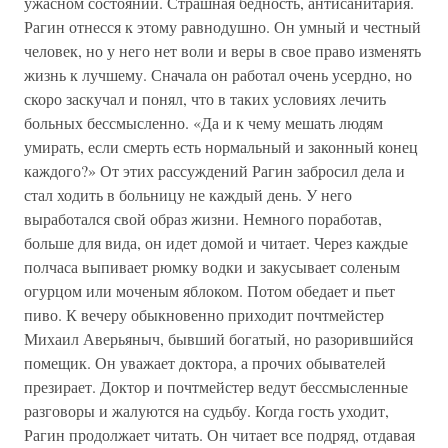
ужасном состоянии. Страшная бедность, антисанитария.
Рагин отнесся к этому равнодушно. Он умный и честный
человек, но у него нет воли и веры в свое право изменять
жизнь к лучшему. Сначала он работал очень усердно, но
скоро заскучал и понял, что в таких условиях лечить
больных бессмысленно. «Да и к чему мешать людям
умирать, если смерть есть нормальный и законный конец
каждого?» От этих рассуждений Рагин забросил дела и
стал ходить в больницу не каждый день. У него
выработался свой образ жизни. Немного поработав,
больше для вида, он идет домой и читает. Через каждые
полчаса выпивает рюмку водки и закусывает соленым
огурцом или моченым яблоком. Потом обедает и пьет
пиво. К вечеру обыкновенно приходит почтмейстер
Михаил Аверьяныч, бывший богатый, но разорившийся
помещик. Он уважает доктора, а прочих обывателей
презирает. Доктор и почтмейстер ведут бессмысленные
разговоры и жалуются на судьбу. Когда гость уходит,
Рагин продолжает читать. Он читает все подряд, отдавая