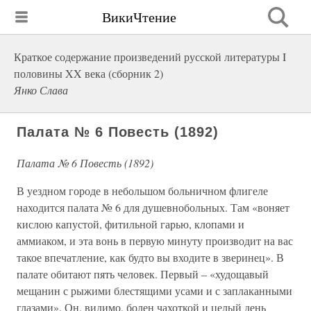
ВикиЧтение
Краткое содержание произведений русской литературы I
половины XX века (сборник 2)
Янко Слава
Палата № 6 Повесть (1892)
Палата № 6 Повесть (1892)
В уездном городе в небольшом больничном флигеле
находится палата № 6 для душевнобольных. Там «воняет
кислою капустой, фитильной гарью, клопами и
аммиаком, и эта вонь в первую минуту производит на вас
такое впечатление, как будто вы входите в зверинец». В
палате обитают пять человек. Первый – «худощавый
мещанин с рыжими блестящими усами и с заплаканными
глазами». Он, видимо, болен чахоткой и целый день