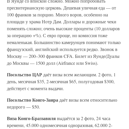
В Яунде со впиской сложно. Можно попробовать
пресвитерианскую церковь. Дешевая уличная еда — от
100 франков за порцию. Много воров, особенно на
площади у храма Нотр Дам. Доллары и дорожные чеки
поменять сложно; очень высокие проценты (10 долларов
за операцию +%). С евро проще, но комиссия тоже
немаленькая. Большинство камерунцев понимают только
французский, английский используется редко. Звонок в
Москву — 200–300 франков CFA. Билет из Яунде/Дуалы
до Москвы — 1500 долл (Airfrance или Swiss).
Посольство ЦАР
даёт визы всем желающим. 2 фото, 1
день, месячная $35, 2-месячная $65, полугодовая $300,
действует с момента выдачи.
Посольство Конго-Заира
даёт визы всем относительно
недорого — $50.
Виза Конго-Браззавиля
выдаётся за 2 фото, 24 часа
времени, 45.000 одномесячная одноразовая, 62.000 2-