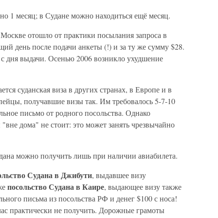
но 1 месяц; в Судане можно находиться ещё месяц.
 Москве отошло от практики посылания запроса в
ий день после подачи анкеты (!) и за ту же сумму $28.
ц с дня выдачи. Осенью 2006 возникло ухудшение
ется суданская виза в других странах, в Европе и в
ейцы, получавшие визы так. Им требовалось 5-7-10
ельное письмо от родного посольства. Однако
 "вне дома" не стоит: это может занять чрезвычайно
Судана можно получить лишь при наличии авиабилета.
ольство Судана в Джибути
, выдавшее визу
посольство Судана в Каире
кже
, выдающее визу также
льного письма из посольства РФ и денег $100 с носа!
час практически не получить. Дорожные грамоты