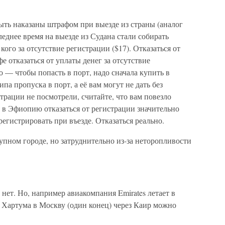
ть наказаны штрафом при выезде из страны (аналог
следнее время на выезде из Судана стали собирать
 кого за отсутствие регистрации ($17). Отказаться от
 отказаться от уплаты денег за отсутствие
о — чтобы попасть в порт, надо сначала купить в
а пропуска в порт, а её вам могут не дать без
трации не посмотрели, считайте, что вам повезло
е в Эфиопию отказаться от регистрации значительно
регистрировать при въезде. Отказаться реально.
пном городе, но затруднительно из-за неторопливости
нет. Но, например авиакомпания Emirates летает в
з Хартума в Москву (один конец) через Каир можно