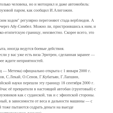
только человека, но и мотоцикл и даже автомобиль:
грузовой паром, как сообщил И.Алигожин.
воим ходом" регулярно перегоняют стада верблюдов. А
 через Абу-Симбел. Можно ли, пристроившись к ним, и
ко-египетскую границу, неизвестно. Скорее всего, это
та, иногда ведутся боевые действия.
ли у вас уже есть виза Эритреи, сделанная заранее —
рее ждите неприятностей.
д — Метема) официально открыта с 1 января 2000 г.
в, С.Лекай, О.Сенов, Г.Кубатьян, Г.Лапшин,
йской науки перешли эту границу 18 сентября 2000 г.
ейчас её превратили в настоящий автобан (грунтовый) с
овиков как с суданской, так и с эфиопской стороны.
ный, в зависимости от веса и дальности машины — с
ей тоже пытаются содрать деньги на выезде
егистрировались раньше).