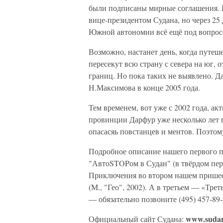
были подписаны мирные соглашения. П
вице-президентом Судана, но через 25
Южной автономии всё ещё под вопрос
Возможно, настанет день, когда путеш
пересекут всю страну с севера на юг,
границ. Но пока таких не выявлено. 
Н.Максимова в конце 2005 года.
Тем временем, вот уже с 2002 года, ак
провинции Дарфур уже несколько лет п
опасасяь повстанцев и ментов. Поэтому
Подробное описание нашего первого пу
"АвтоSTOPом в Судан" (в твёрдом переп
Приключения во втором нашем пришес
(М., "Гео", 2002). А в третьем — «Тре
— обязательно позвоните (495) 457-89-
www.sudan
Официальный сайт Судана: