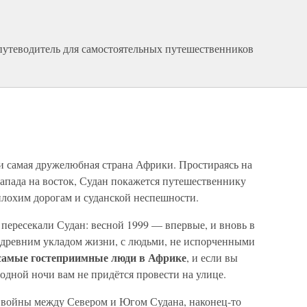
путеводитель для самостоятельных путешественников
 и самая дружелюбная страна Африки. Простираясь на
 запада на восток, Судан покажется путешественнику
плохим дорогам и суданской неспешности.
ересекали Судан: весной 1999 — впервые, и вновь в
 с древним укладом жизни, с людьми, не испорченными
самые гостеприимные люди в Африке
, и если вы
и одной ночи вам не придётся провести на улице.
й войны между Севером и Югом Судана, наконец-то