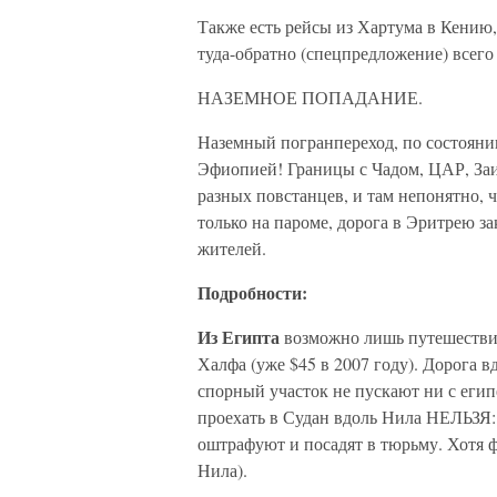
Также есть рейсы из Хартума в Кению
туда-обратно (спецпредложение) всего
НАЗЕМНОЕ ПОПАДАНИЕ.
Наземный погранпереход, по состоянию
Эфиопией! Границы с Чадом, ЦАР, Заи
разных повстанцев, и там непонятно, 
только на пароме, дорога в Эритрею з
жителей.
Подробности:
Из Египта
возможно лишь путешествие
Халфа (уже $45 в 2007 году). Дорога в
спорный участок не пускают ни с егип
проехать в Судан вдоль Нила НЕЛЬЗЯ:
оштрафуют и посадят в тюрьму. Хотя ф
Нила).