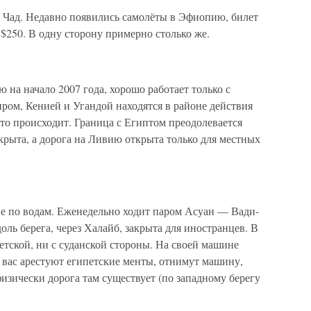
, Чад. Недавно появились самолёты в Эфиопию, билет
 $250. В одну сторону примерно столько же.
 на начало 2007 года, хорошо работает только с
ром, Кенией и Угандой находятся в районе действия
что происходит. Граница с Египтом преодолевается
акрыта, а дорога на Ливию открыта только для местных
 по водам. Еженедельно ходит паром Асуан — Вади-
доль берега, через Халайб, закрыта для иностранцев. В
етской, ни с суданской стороны. На своей машине
 вас арестуют египетские менты, отнимут машину,
изически дорога там существует (по западному берегу