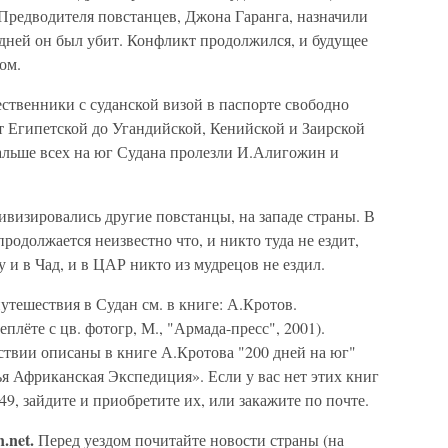
редводителя повстанцев, Джона Гаранга, назначили
 дней он был убит. Конфликт продолжился, и будущее
ом.
ественники с суданской визой в паспорте свободно
 от Египетской до Угандийской, Кенийской и Заирской
Дальше всех на юг Судана пролезли И.Алигожин и
тивизировались другие повстанцы, на западе страны. В
родолжается неизвестно что, и никто туда не ездит,
 и в Чад, и в ЦАР никто из мудрецов не ездил.
тешествия в Судан см. в книге: А.Кротов.
лёте с цв. фотогр, М., "Армада-пресс", 2001).
твии описаны в книге А.Кротова "200 дней на юг"
тья Африканская Экспедиция». Если у вас нет этих книг
49, зайдите и приобретите их, или закажите по почте.
.net.
Перед уездом почитайте новости страны (на