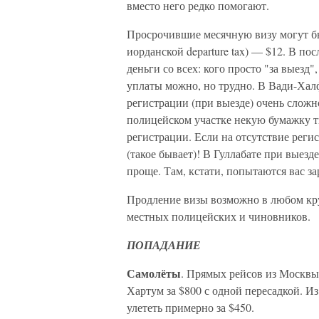
вместо него редко помогают.
Просрочившие месячную визу могут бы
иорданской departure tax) — $12. В по
деньги со всех: кого просто "за выезд",
уплаты можно, но трудно. В Вади-Халфе
регистрации (при выезде) очень сложн
полицейском участке некую бумажку тип
регистрации. Если на отсутствие регис
(такое бывает)! В Гуллабате при выезд
проще. Там, кстати, попытаются вас за
Продление визы возможно в любом кру
местных полицейских и чиновников.
ПОПАДАНИЕ
Самолёты
. Прямых рейсов из Москвы 
Хартум за $800 с одной пересадкой. И
улететь примерно за $450.