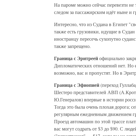
На пароме можно сейчас перевезти не 
следом за пассажирским идёт ныне и 
Интересно, что из Судана в Египет "с
также есть грузовики, идущие в Судан
иностранцу пересечь сухопутно суданс
также запрещено.
Граница с Эритреей
официально закры
Дипломатических отношений нет. Но ес
возможно, вас и пропустят. Но в Эрит
Граница с Эфиопией
(переход Гуллаба
Шестеро представителей АВП (А.Крото
Ю.Генералов) впервые в истории росси
Тогда это была очень плохая дорога; с
регулярным ежедневным движением груз
Проезд автомашин по этой трассе плат
вас могут содрать от $3 до $90. С люд
("регистрация" — $17, если вы не зар