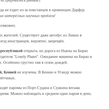
да не ездит из-за повстанцев в провинции Дарфур.
их интересных научных проблем!
возможно.
х жителей. Существует даже автобус из Ливии в
оезд иностранцев, вероятно, запрещён.
 республикой
открыта, но дорога из Ньялы на Бирао
одителя "Lonely Planet". Ожидание машины на Бирао и
и. Особенно грустно там в сезон дождей.
й, Кенией
не изучены. В Кению и Уганду можно
лётчиках.
одят паромы из Порт-Судана и Суакина весьма
время. Можно наблюдать в среднем один паром в день;