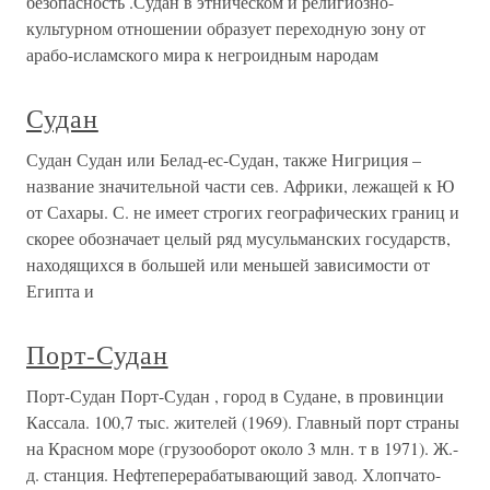
безопасность .Судан в этническом и религиозно-
культурном отношении образует переходную зону от
арабо-исламского мира к негроидным народам
Судан
Судан Судан или Белад-ес-Судан, также Нигриция –
название значительной части сев. Африки, лежащей к Ю
от Сахары. С. не имеет строгих географических границ и
скорее обозначает целый ряд мусульманских государств,
находящихся в большей или меньшей зависимости от
Египта и
Порт-Судан
Порт-Судан Порт-Судан , город в Судане, в провинции
Кассала. 100,7 тыс. жителей (1969). Главный порт страны
на Красном море (грузооборот около 3 млн. т в 1971). Ж.-
д. станция. Нефтеперерабатывающий завод. Хлопчато-