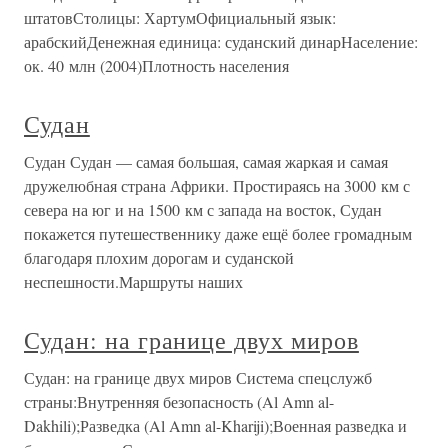
штатовСтолицы: ХартумОфициальный язык:
арабскийДенежная единица: суданский динарНаселение:
ок. 40 млн (2004)Плотность населения
Судан
Судан Судан — самая большая, самая жаркая и самая
дружелюбная страна Африки. Простираясь на 3000 км с
севера на юг и на 1500 км с запада на восток, Судан
покажется путешественнику даже ещё более громадным
благодаря плохим дорогам и суданской
неспешности.Маршруты наших
Судан: на границе двух миров
Судан: на границе двух миров Система спецслужб
страны:Внутренняя безопасность (Al Amn al-
Dakhili);Разведка (Al Amn al-Khariji);Военная разведка и