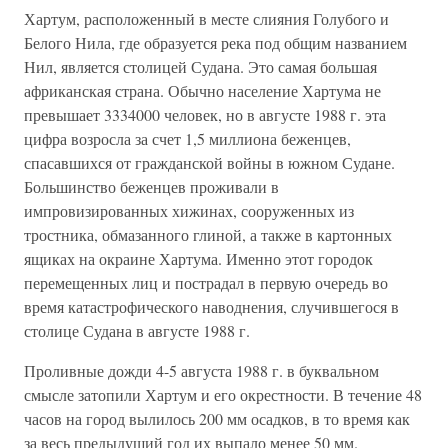
Хартум, расположенный в месте слияния Голубого и
Белого Нила, где образуется река под общим названием
Нил, является столицей Судана. Это самая большая
африканская страна. Обычно население Хартума не
превышает 3334000 человек, но в августе 1988 г. эта
цифра возросла за счет 1,5 миллиона беженцев,
спасавшихся от гражданской войны в южном Судане.
Большинство беженцев проживали в
импровизированных хижинах, сооруженных из
тростника, обмазанного глиной, а также в картонных
ящиках на окраине Хартума. Именно этот городок
перемещенных лиц и пострадал в первую очередь во
время катастрофического наводнения, случившегося в
столице Судана в августе 1988 г.
Проливные дожди 4-5 августа 1988 г. в буквальном
смысле затопили Хартум и его окрестности. В течение 48
часов на город вылилось 200 мм осадков, в то время как
за весь предыдущий год их выпало менее 50 мм.