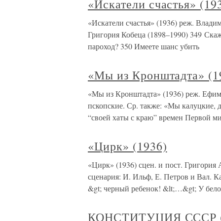
«Искатели счастья» (19
«Искатели счастья» (1936) реж. Влади
Григория Кобеца (1898–1990) 349 Скаж
пароход? 350 Имеете шанс убить
«Мы из Кронштадта» (1
«Мы из Кронштадта» (1936) реж. Ефим
пскопские. Ср. также: «Мы калуцкие, д
“своей хаты с краю” времен Первой ми
«Цирк» (1936)
«Цирк» (1936) сцен. и пост. Григория
сценария: И. Ильф, Е. Петров и Вал. К
&gt; черный ребенок! &lt;…&gt; У бе
КОНСТИТУЦИЯ СССР (