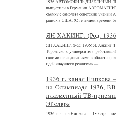
1936 АВТОМОБИЛЬ ДИЗЕЛЬНЫЙ ЛЕГК
выпустили в Германии.АЭРОМАГНИТО
съемку с самолета советский учены
рынок в США. (С течением времени ба
ЯН ХАКИНГ. (Род. 1936
ЯН ХАКИНГ. (Род. 1936) Я. Хакинг (H
Торонтского университета, работавши
своими исследованиями в области фил
идей «научного реализма» —
1936 г. канал Нипкова 
на Олимпиаде-1936, BB
плазменный ТВ-приемни
Эйслера
1936 г. канал Нипкова — 180 строчно