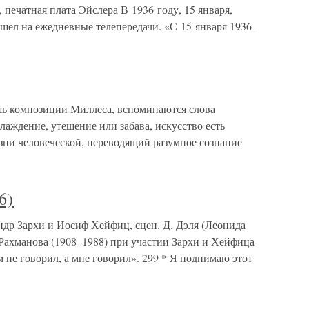
ечатная плата Эйслера В 1936 году, 15 января,
шел на ежедневные телепередачи. «С 15 января 1936-
шь композиции Миллеса, вспоминаются слова
слаждение, утешение или забава, искусство есть
изни человеческой, переводящий разумное сознание
6)
ндр Зархи и Иосиф Хейфиц, сцен. Д. Дэля (Леонида
Рахманова (1908–1988) при участии Зархи и Хейфица
м не говорил, а мне говорил». 299 * Я поднимаю этот