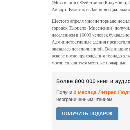
(Миссисипи), Фейетвилл (Колумбия), Л
Акворт, Вудсток и Лавония (Джорджия
Шестого апреля многие торнадо носил
городок Тьюпело (Миссисипи) получил
населением в 10000 человек буквально
Административные здания превратилис
оказалась переполненной. Возникшие п
вскоре после прохождения торнадо хл
могли справиться местные пожарные.
Более 800 000 книг и аудио
2 месяца Литрес Под
Получи
неограниченным чтением
ПОЛУЧИТЬ ПОДАРОК