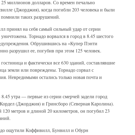
 25 миллионов долларов. Со времен печально
свилле (Джорджия), когда погибли 203 человека и были
е помнили таких разрушений.
илл принял на себя самый сильный удар от серии
а уничтожена. Торнадо ворвался в город в 8.45 шестого
редупреждения. Обрушившись на «Купер Пэнти
но разрушил ее, погубив при этом 125 человек.
я гостиница и фактически все 630 зданий, составлявшие
лица земли или повреждены. Торнадо сорвал с
ия. Невредимыми остались только новая почта и
— 8.45 утра — первые из серии смерчей задели город
 Кордел (Джорджия) и Гринсборо (Северная Каролина).
 120 метров и длиной 20 километров, он погубил 23
аний.
надо ощутили Коффивилл, Бунвилл и Обурн