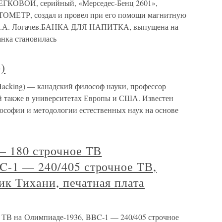
ОВОЙ, серийный, «Мерседес-Бенц 2601»,
МЕТР, создал и провел при его помощи магнитную
й А.А. Логачев.БАНКА ДЛЯ НАПИТКА, выпущена на
нка становилась
)
acking) — канадский философ науки, профессор
й также в университетах Европы и США. Известен
ософии и методологии естественных наук на основе
— 180 строчное ТВ
C-1 — 240/405 строчное ТВ,
к Тихани, печатная плата
е ТВ на Олимпиаде-1936, BBC-1 — 240/405 строчное