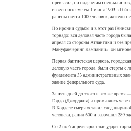
превысил, по подсчетам специалистов,
известного смерча 1 июня 1903 в Гейн
ранены почти 1000 человек, жители н
По иронии судьбы и в этот раз Гейнсв
торнадо: вся деловая часть города был
апреля со стороны Атлантики и без п
Мануфакчеринг Кампании», он мгновен
Первая баптистская церковь, городска
деловую часть города, были стерты с 
фундамента 33 административных здан
здание федерального суда.
За пять дней до этого в это же время 
Гордо (Джорджия) и промчались через
В Корделе смерч оставил след шириной
человека, ранил 600 и разрушил 289 зд
Со 2 по 6 апреля яростные удары тор