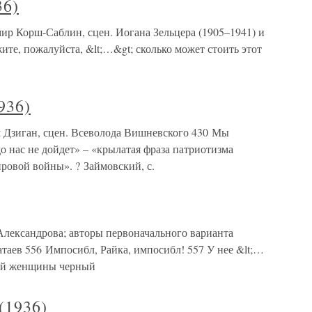
36)
мир Корш-Саблин, сцен. Иогана Зельцера (1905–1941) и
ите, пожалуйста, &lt;…&gt; сколько может стоить этот
936)
 Дзиган, сцен. Всеволода Вишневского 430 Мы
о нас не дойдет» – «крылатая фраза патриотизма
ровой войны». ? Займовский, с.
 Александрова; авторы первоначального варианта
атаев 556 Импосибл, Райка, импосибл! 557 У нее &lt;…
лой женщины черный
1936)