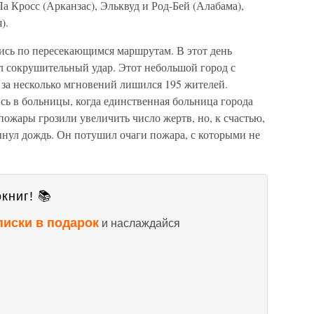
а Кросс (Арканзас), Эльквуд и Род-Бей (Алабама),
).
ись по пересекающимся маршрутам. В этот день
 сокрушительный удар. Этот небольшой город с
 за несколько мгновений лишился 195 жителей.
ь в больницы, когда единственная больница города
ожары грозили увеличить число жертв, но, к счастью,
ынул дождь. Он потушил очаги пожара, с которыми не
книг! 📚
писки в подарок
и наслаждайся