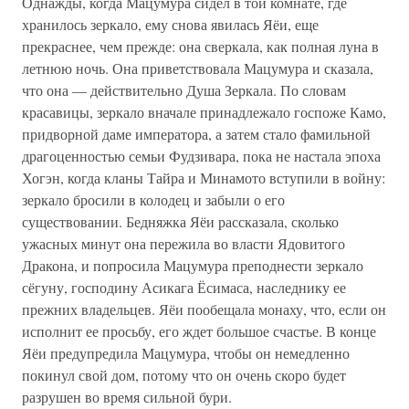
Однажды, когда Мацумура сидел в той комнате, где
хранилось зеркало, ему снова явилась Яёи, еще
прекраснее, чем прежде: она сверкала, как полная луна в
летнюю ночь. Она приветствовала Мацумура и сказала,
что она — действительно Душа Зеркала. По словам
красавицы, зеркало вначале принадлежало госпоже Камо,
придворной даме императора, а затем стало фамильной
драгоценностью семьи Фудзивара, пока не настала эпоха
Хогэн, когда кланы Тайра и Минамото вступили в войну:
зеркало бросили в колодец и забыли о его
существовании. Бедняжка Яёи рассказала, сколько
ужасных минут она пережила во власти Ядовитого
Дракона, и попросила Мацумура преподнести зеркало
сёгуну, господину Асикага Ёсимаса, наследнику ее
прежних владельцев. Яёи пообещала монаху, что, если он
исполнит ее просьбу, его ждет большое счастье. В конце
Яёи предупредила Мацумура, чтобы он немедленно
покинул свой дом, потому что он очень скоро будет
разрушен во время сильной бури.