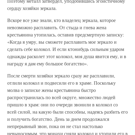
Поэтому металл затвердел, уподобившись эгоистичному
сердцу хозяйки зеркала.
Вскоре все уже знали, кто владелец зеркала, которое
невозможно расплавить. От стыда и гнева жена
крестьянина утопилась, оставив предсмертную записку:
«Когда я умру, вы сможете расплавить мое зеркало и
сделать себе колокол. И если ктонибудь сильным ударом
однажды расколет этот колокол, моя душа явится ему, и в
награду я дам ему большое богатство».
После смерти хозяйки зеркало сразу же расплавили,
отлили колокол и подвесили его в храме. Поскольку
молва о записке жены крестьянина быстро
распространилась по всей округе, множество людей
пришло в храм: они по очереди звонили в колокол со
всей силой, на какую были способны, надеясь разбить его
и получить богатство. День за днем продолжался
непрерывный звон, пока он не стал настолько
невыносимым, что монахи сняли колокол и утопили его в