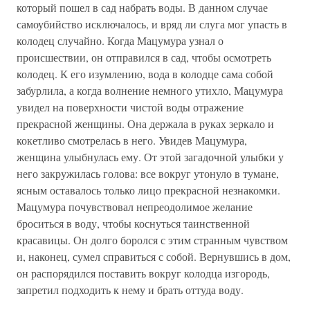
который пошел в сад набрать воды. В данном случае
самоубийство исключалось, и вряд ли слуга мог упасть в
колодец случайно. Когда Мацумура узнал о
происшествии, он отправился в сад, чтобы осмотреть
колодец. К его изумлению, вода в колодце сама собой
забурлила, а когда волнение немного утихло, Мацумура
увидел на поверхности чистой воды отражение
прекрасной женщины. Она держала в руках зеркало и
кокетливо смотрелась в него. Увидев Мацумура,
женщина улыбнулась ему. От этой загадочной улыбки у
него закружилась голова: все вокруг утонуло в тумане,
ясным оставалось только лицо прекрасной незнакомки.
Мацумура почувствовал непреодолимое желание
броситься в воду, чтобы коснуться таинственной
красавицы. Он долго боролся с этим странным чувством
и, наконец, сумел справиться с собой. Вернувшись в дом,
он распорядился поставить вокруг колодца изгородь,
запретил подходить к нему и брать оттуда воду.