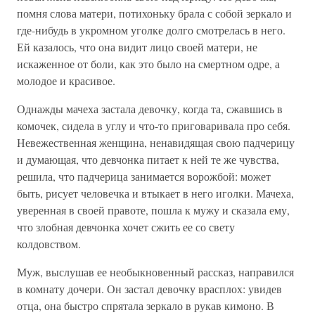
помня слова матери, потихоньку брала с собой зеркало и
где-нибудь в укромном уголке долго смотрелась в него.
Ей казалось, что она видит лицо своей матери, не
искаженное от боли, как это было на смертном одре, а
молодое и красивое.
Однажды мачеха застала девочку, когда та, сжавшись в
комочек, сидела в углу и что-то приговаривала про себя.
Невежественная женщина, ненавидящая свою падчерицу
и думающая, что девчонка питает к ней те же чувства,
решила, что падчерица занимается ворожбой: может
быть, рисует человечка и втыкает в него иголки. Мачеха,
уверенная в своей правоте, пошла к мужу и сказала ему,
что злобная девчонка хочет сжить ее со свету
колдовством.
Муж, выслушав ее необыкновенный рассказ, направился
в комнату дочери. Он застал девочку врасплох: увидев
отца, она быстро спрятала зеркало в рукав кимоно. В