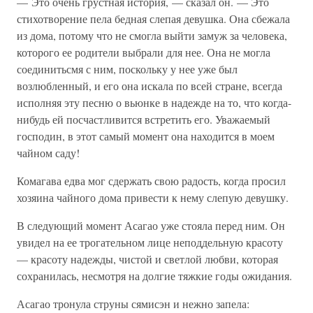
— Это очень грустная история, — сказал он. — Это
стихотворение пела бедная слепая девушка. Она сбежала
из дома, потому что не смогла выйти замуж за человека,
которого ее родители выбрали для нее. Она не могла
соединитьсмя с ним, поскольку у нее уже был
возлюбленный, и его она искала по всей стране, всегда
исполняя эту песню о вьюнке в надежде на то, что когда-
нибудь ей посчастливится встретить его. Уважаемый
господин, в этот самый момент она находится в моем
чайном саду!
Комагава едва мог сдержать свою радость, когда просил
хозяина чайного дома привести к нему слепую девушку.
В следующий момент Асагао уже стояла перед ним. Он
увидел на ее трогательном лице неподдельную красоту
— красоту надежды, чистой и светлой любви, которая
сохранилась, несмотря на долгие тяжкие годы ожидания.
Асагао тронула струны сямисэн и нежно запела: