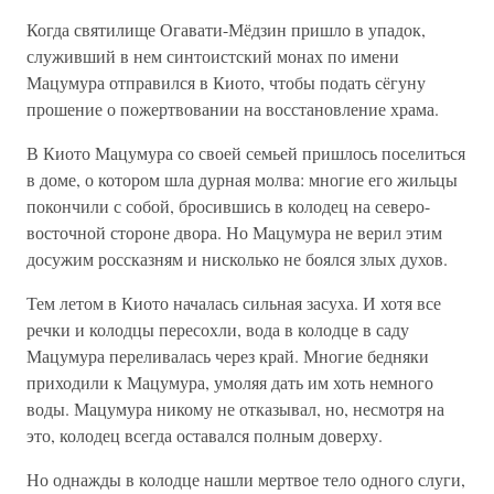
Когда святилище Огавати-Мёдзин пришло в упадок,
служивший в нем синтоистский монах по имени
Мацумура отправился в Киото, чтобы подать сёгуну
прошение о пожертвовании на восстановление храма.
В Киото Мацумура со своей семьей пришлось поселиться
в доме, о котором шла дурная молва: многие его жильцы
покончили с собой, бросившись в колодец на северо-
восточной стороне двора. Но Мацумура не верил этим
досужим россказням и нисколько не боялся злых духов.
Тем летом в Киото началась сильная засуха. И хотя все
речки и колодцы пересохли, вода в колодце в саду
Мацумура переливалась через край. Многие бедняки
приходили к Мацумура, умоляя дать им хоть немного
воды. Мацумура никому не отказывал, но, несмотря на
это, колодец всегда оставался полным доверху.
Но однажды в колодце нашли мертвое тело одного слуги,