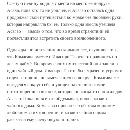
Слепую певицу водила с места на место ее подруга
Асака, пока кто-то не убил ее, и Асагао осталась одна,
продолжая свои путешествия во мраке без любящей руки,
которая направляла бы ее. Только одна мысль утешала
Асагао — мысль о том, что во время странствий ей
посчастливится встретить своего возлюбленного.
Однажды, по истечении нескольких лет, случилось так,
что Комагава вместе с Ивасиро Такита отправились по
делам даймё. Во время своих путешествий они зашли в
один чайный дом. Ивасиро Такита был мрачен и угрюм и
сидел в тишине, не замечая ничего вокруг. Комагава же
огляделся вокруг себя и увидел на стене то самое
стихотворение о вьюнке, которое он когда-то написал для
Асагао. Пока он все это обдумывал, вошел хозяин
чайного дома. Комагава спросил его об этом коротком
любовном стихотворении, и хозяин чайного дома
рассказал ему следующую историю.