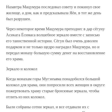
Назавтра Мацумура последовал совету и покинул свое
жилище, а дом, как и предсказывала Яёи, в тот же день
был разрушен.
Через некоторое время Мацумура преподнес в дар сёгуну
Асикага Ёсимаса волшебное зеркало вместе с записью
его таинственной истории. Сёгун был очень доволен
подарком и не только щедро наградил Мацумура, но и
передал монаху большую сумму денег на восстановление
его храма.
Зеркало и колокол
Когда монахам горы Мугэнъяма понадобился большой
колокол для храма, они попросили всех женщин в округе
пожертвовать храму старые бронзовые зеркала, чтобы
отлить из них колокол.
Были собраны сотни зеркал, и все отдавали их с