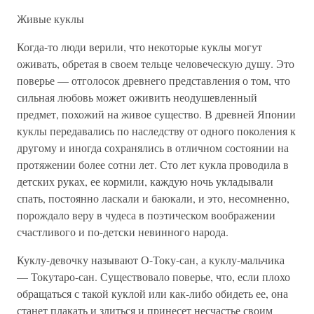
Живые куклы
Когда-то люди верили, что некоторые куклы могут
оживать, обретая в своем тельце человеческую душу. Это
поверье — отголосок древнего представления о том, что
сильная любовь может оживить неодушевленный
предмет, похожий на живое существо. В древней Японии
куклы передавались по наследству от одного поколения к
другому и иногда сохранялись в отличном состоянии на
протяжении более сотни лет. Сто лет кукла проводила в
детских руках, ее кормили, каждую ночь укладывали
спать, постоянно ласкали и баюкали, и это, несомненно,
порождало веру в чудеса в поэтическом воображении
счастливого и по-детски невинного народа.
Куклу-девочку называют О-Току-сан, а куклу-мальчика
— Токутаро-сан. Существовало поверье, что, если плохо
обращаться с такой куклой или как-либо обидеть ее, она
станет плакать и злиться и принесет несчастье своим