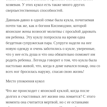
хозяевам. У этих кукол есть также много других
сверхъестественных способностей.
Давным-давно в одной семье была кукла, почитаемая
почти так же, как и богиня Кисимодзин, которой
японские жены возносят молитвы с просьбой даровать
им ребенка. Эту куклу попросила на время одна
бездетная супружеская пара. Супруги надели на нее
новую одежду и очень заботились о кукле, уверенные,
что у нее есть душа и что она обязательно поможет им
родить ребенка. Легенда говорит о том, что кукла была
настолько живой, что, когда в доме начался пожар, она со
всех ног бросилась наружу, спасая свою жизнь!
Место упокоения кукол
Что же происходит с японской куклой, когда после
долгих и счастливых лет жизни она ломается? С этого
момента она считается мертвой, но с ее останками