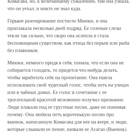
Комагава, но, к величайшему сожалению, там она узнала,
что он уехал, и никто не знал куда.
Горькое разочарование постигло Миюки, и она
проплакала несколько дней подряд. Ее соленые слезы
текли так сильно, что скоро она ослепла и стала
беспомощным существом, как птица без перьев или рыба
без плавников.
Миюки, немного придя в себя, поняла, что если она не
собирается голодать, то придется что-нибудь делать,
чтобы заработать себе на пропитание. Она ешила
использовать свой чудесный голос, чтобы петь на улицах
или в чайных домах. Ее голос в сочетании с ее
трогательной красотой мгновенно получил признание.
Люди плакали под ее грустные песни, даже не понимая
почему. Она любила петь коротенькую песню про
вьюнок, написанную Комагава для нее на веере, и люди,
которые слышали ее пение, назвали ее Асагао (Вьюнок).