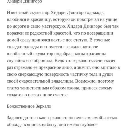
Хидари Дзингоро
Известный скульптор Хидари Дзингоро однажды
влюбился в красавицу, которую он повстречал на улице
по дороге в свою мастерскую. Хидари Дзингоро был так
поражен ее редкостной красотой, что по возвращении
домой сразу принялся ваять с нее статую. В точеные
складки одежды он поместил зеркало, которое
влюбленный скульптор подобрал, когда красавица
случайно его обронила. Ведь это зеркало тысячи тысяч
раз отражало ее прекрасное лицо, а значит, оно впитало в
свою сверкающую поверхность частичку тела и души
своей очаровательной владелицы. Возможно, поэтому
статуя таинственным образом ожила, принеся своему
создателю несказанное счастье.
Божественное Зеркало
Задолго до того как зеркало стало неотъемлемой частью
обихода в японском быту, оно имело глубокое