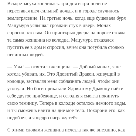
Вскоре засуха кончилась: три дня и три ночи не
переставая шел сильный дождь, и в городе случилось
землетрясение. На третью ночь, когда еще бушевала буря
Мацумура услышал громкий стук в дверь. Монах
спросил, кто там. Он приоткрыл дверь: на пороге стояла
та самая женщина из колодца. Мацумура отказался
пустить ее в дом и спросил, зачем она погубила столько
невинных людей.
— Увы! — ответила женщина. — Добрый монах, я не
хотела убивать их. Это Ядовитый Дракон, живущий в
колодце, заставлял меня соблазнять людей, чтобы они
утонули. Но боги приказали Ядовитому Дракону найти
себе другое прибежище, и сегодня я смогла покинуть
свою темницу. Теперь в колодце осталось немного воды,
и ты сможешь найти на дне мое тело. Похорони его, как
подобает, и я щедро награжу тебя.
С этими словами женщина исчезла так же внезапно, как