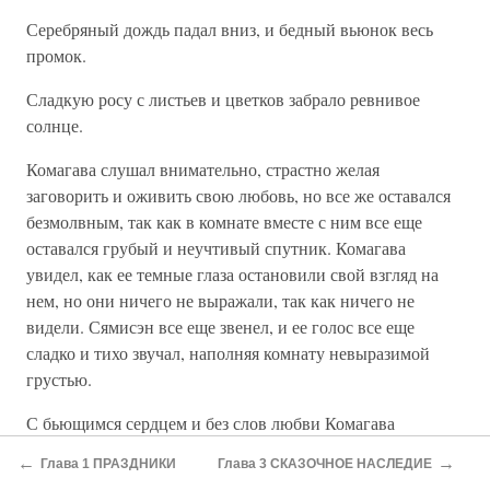
Серебряный дождь падал вниз, и бедный вьюнок весь
промок.
Сладкую росу с листьев и цветков забрало ревнивое
солнце.
Комагава слушал внимательно, страстно желая
заговорить и оживить свою любовь, но все же оставался
безмолвным, так как в комнате вместе с ним все еще
оставался грубый и неучтивый спутник. Комагава
увидел, как ее темные глаза остановили свой взгляд на
нем, но они ничего не выражали, так как ничего не
видели. Сямисэн все еще звенел, и ее голос все еще
сладко и тихо звучал, наполняя комнату невыразимой
грустью.
С бьющимся сердцем и без слов любви Комагава
отпустил ее, дав причитающееся ей вознаграждение. Она
←
→
Глава 1 ПРАЗДНИКИ
Глава 3 СКАЗОЧНОЕ НАСЛЕДИЕ
вышла из комнаты, наполненная как будто бы какой-то