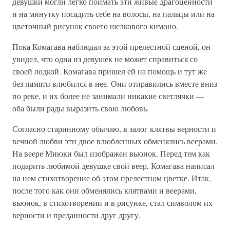
девушки могли легко поймать эти живые драгоценности
и на минутку посадить себе на волосы, на пальцы или на
цветочный рисунок своего шелкового кимоно.
Пока Комагава наблюдал за этой прелестной сценой, он
увидел, что одна из девушек не может справиться со
своей лодкой. Комагава пришел ей на помощь и тут же
без памяти влюбился в нее. Они отправились вместе вниз
по реке, и их более не занимали никакие светлячки —
оба были рады выразить свою любовь.
Согласно старинному обычаю, в залог клятвы верности и
вечной любви эти двое влюбленных обменялись веерами.
На веере Миюки был изображен вьюнок. Перед тем как
подарить любимой девушке свой веер, Комагава написал
на нем стихотворение об этом прелестном цветке. Итак,
после того как они обменялись клятвами и веерами,
вьюнок, в стихотворении и в рисунке, стал символом их
верности и преданности друг другу.