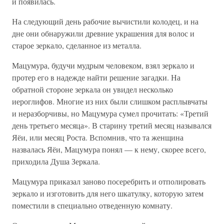
и появилась.
На следующий день рабочие вычистили колодец, и на
дне они обнаружили древние украшения для волос и
старое зеркало, сделанное из металла.
Мацумура, будучи мудрым человеком, взял зеркало и
протер его в надежде найти решение загадки. На
обратной стороне зеркала он увидел несколько
иероглифов. Многие из них были слишком расплывчаты
и неразборчивы, но Мацумура сумел прочитать: «Третий
день третьего месяца». В старину третий месяц назывался
Яёи, или месяц Роста. Вспомнив, что та женщина
назвалась Яёи, Мацумура понял — к нему, скорее всего,
приходила Душа Зеркала.
Мацумура приказал заново посеребрить и отполировать
зеркало и изготовить для него шкатулку, которую затем
поместили в специально отведенную комнату.