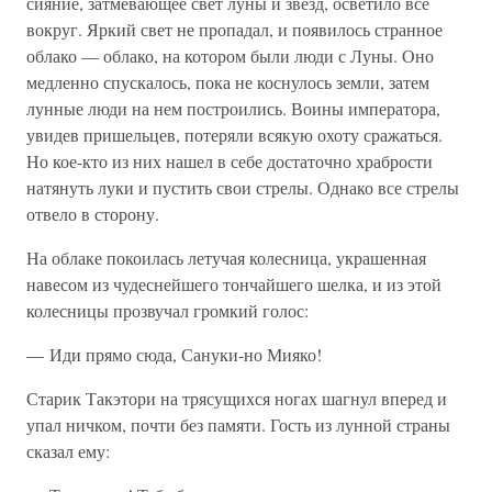
сияние, затмевающее свет луны и звезд, осветило все
вокруг. Яркий свет не пропадал, и появилось странное
облако — облако, на котором были люди с Луны. Оно
медленно спускалось, пока не коснулось земли, затем
лунные люди на нем построились. Воины императора,
увидев пришельцев, потеряли всякую охоту сражаться.
Но кое-кто из них нашел в себе достаточно храбрости
натянуть луки и пустить свои стрелы. Однако все стрелы
отвело в сторону.
На облаке покоилась летучая колесница, украшенная
навесом из чудеснейшего тончайшего шелка, и из этой
колесницы прозвучал громкий голос:
— Иди прямо сюда, Сануки-но Мияко!
Старик Такэтори на трясущихся ногах шагнул вперед и
упал ничком, почти без памяти. Гость из лунной страны
сказал ему: