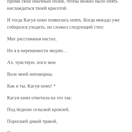
прими свой обычный облик, чтобы можно было опять
наслаждаться твоей красотой.
И тогда Кагуя-химэ появилась опять. Когда микадо уже
собирался уходить, он сложил следующий стих:
Миг расставанья настал,
Но я в нерешимости медлю…
Ах, чувствую, ноги мои
Воле моей непокорны,
Как и ты, Кагуя-химэ! *
Кагуя-химэ ответила на это так:
Под бедною сельской кровлей,
Поросшей дикой травой,