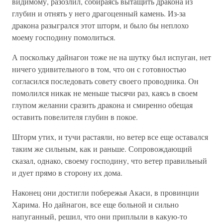
видимому, разозлил, собираясь вытащить дракона из
глубин и отнять у него драгоценный камень. Из-за
дракона разыгрался этот шторм, и было бы неплохо
моему господину помолиться.
А поскольку дайнагон тоже не на шутку был испуган, нет
ничего удивительного в том, что он с готовностью
согласился последовать совету своего проводника. Он
помолился никак не меньше тысячи раз, каясь в своем
глупом желании сразить дракона и смиренно обещая
оставить повелителя глубин в покое.
Шторм утих, и тучи растаяли, но ветер все еще оставался
таким же сильным, как и раньше. Сопровождающий
сказал, однако, своему господину, что ветер правильный
и дует прямо в сторону их дома.
Наконец они достигли побережья Акаси, в провинции
Харима. Но дайнагон, все еще больной и сильно
напуганный, решил, что они приплыли в какую-то