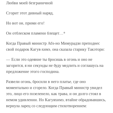
Любви моей безграничной
Сгорит этот дивный наряд,
Но вот он, прими его!
Он отблеском пламени блещет…*
Когда Правый министр Абэ-но Мимурадзи преподнес
свой подарок Кагуя-химэ, она сказала старику Такэтори:
— Если это одеяние ты бросишь в огонь и оно не
загорится, я ни секунды не буду медлить и соглашусь на
предложение этого господина.
Развели огонь, бросили в него платье, где оно
моментально и сгорело. Когда Правый министр увидел
это, лицо его позеленело, как трава, и он долго стоял в
немом удивлении. Но Кагуяхимэ, втайне обрадовавшись,
вернула ларец со следующим стихотворением: