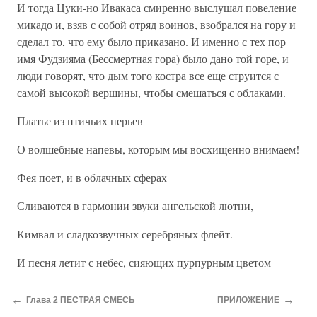
И тогда Цуки-но Ивакаса смиренно выслушал повеление
микадо и, взяв с собой отряд воинов, взобрался на гору и
сделал то, что ему было приказано. И именно с тех пор
имя Фудзияма (Бессмертная гора) было дано той горе, и
люди говорят, что дым того костра все еще струится с
самой высокой вершины, чтобы смешаться с облаками.
Платье из птичьих перьев
О волшебные напевы, которым мы восхищенно внимаем!
Фея поет, и в облачных сферах
Сливаются в гармонии звуки ангельской лютни,
Кимвал и сладкозвучных серебряных флейт.
И песня летит с небес, сияющих пурпурным цветом
Так же, как западный склон Сомэиро,
←
→
Глава 2 ПЕСТРАЯ СМЕСЬ
ПРИЛОЖЕНИЕ