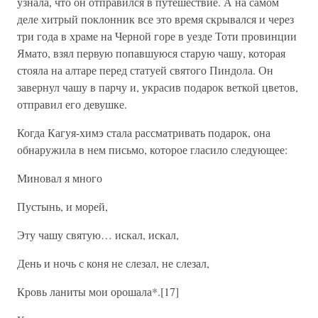
узнала, что он отправился в путешествие. А на самом
деле хитрый поклонник все это время скрывался и через
три года в храме на Черной горе в уезде Тоти провинции
Ямато, взял первую попавшуюся старую чашу, которая
стояла на алтаре перед статуей святого Пиндола. Он
завернул чашу в парчу и, украсив подарок веткой цветов,
отправил его девушке.
Когда Кагуя-химэ стала рассматривать подарок, она
обнаружила в нем письмо, которое гласило следующее:
Миновал я много
Пустынь, и морей,
Эту чашу святую… искал, искал,
День и ночь с коня не слезал, не слезал,
Кровь ланиты мои орошала*.[17]