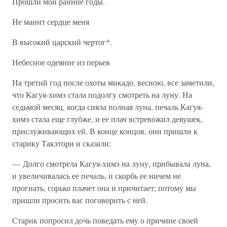
Прошли мои ранние годы.
Не манит сердце меня
В высокий царский чертог*.
Небесное одеяние из перьев
На третий год после охоты микадо, весною, все заметили,
что Кагуя-химэ стала подолгу смотреть на луну. На
седьмой месяц, когда сияла полная луна, печаль Кагуя-
химэ стала еще глубже, и ее плач встревожил девушек,
прислуживающих ей. В конце концов, они пришли к
старику Такэтори и сказали:
— Долго смотрела Кагуя-химэ на луну, прибывала луна,
и увеличивалась ее печаль, и скорбь ее ничем не
прогнать, горько плачет она и причитает; потому мы
пришли просить вас поговорить с ней.
Старик попросил дочь поведать ему о причине своей