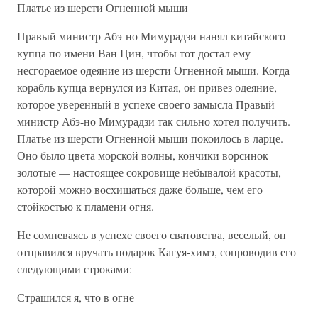
Платье из шерсти Огненной мыши
Правый министр Абэ-но Мимурадзи нанял китайского
купца по имени Ван Цин, чтобы тот достал ему
несгораемое одеяние из шерсти Огненной мыши. Когда
корабль купца вернулся из Китая, он привез одеяние,
которое уверенный в успехе своего замысла Правый
министр Абэ-но Мимурадзи так сильно хотел получить.
Платье из шерсти Огненной мыши покоилось в ларце.
Оно было цвета морской волны, кончики ворсинок
золотые — настоящее сокровище небывалой красоты,
которой можно восхищаться даже больше, чем его
стойкостью к пламени огня.
Не сомневаясь в успехе своего сватовства, веселый, он
отправился вручать подарок Кагуя-химэ, сопроводив его
следующими строками:
Страшился я, что в огне