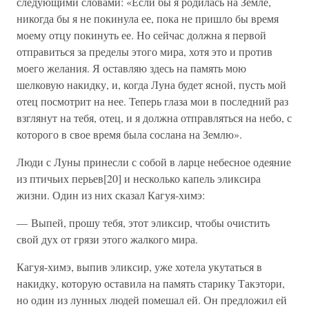
следующими словами: «Если бы я родилась на Земле,
никогда бы я не покинула ее, пока не пришло бы время
моему отцу покинуть ее. Но сейчас должна я первой
отправиться за пределы этого мира, хотя это и против
моего желания. Я оставляю здесь на память мою
шелковую накидку, и, когда Луна будет ясной, пусть мой
отец посмотрит на нее. Теперь глаза мои в последний раз
взглянут на тебя, отец, и я должна отправляться на небо, с
которого в свое время была сослана на Землю».
Люди с Луны принесли с собой в ларце небесное одеяние
из птичьих перьев[20] и несколько капель эликсира
жизни. Один из них сказал Кагуя-химэ:
— Выпей, прошу тебя, этот эликсир, чтобы очистить
свой дух от грязи этого жалкого мира.
Кагуя-химэ, выпив эликсир, уже хотела укутаться в
накидку, которую оставила на память старику Такэтори,
но один из лунных людей помешал ей. Он предложил ей