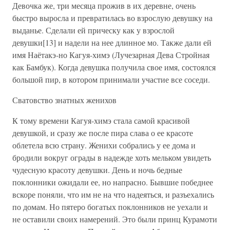
Девочка же, три месяца прожив в их деревне, очень
быстро выросла и превратилась во взрослую девушку на
выданье. Сделали ей прическу как у взрослой
девушки[13] и надели на нее длинное мо. Также дали ей
имя Наётакэ-но Кагуя-химэ (Лучезарная Дева Стройная
как Бамбук). Когда девушка получила свое имя, состоялся
большой пир, в котором принимали участие все соседи.
Сватовство знатных женихов
К тому времени Кагуя-химэ стала самой красивой
девушкой, и сразу же после пира слава о ее красоте
облетела всю страну. Женихи собрались у ее дома и
бродили вокруг ограды в надежде хоть мельком увидеть
чудесную красоту девушки. День и ночь бедные
поклонники ожидали ее, но напрасно. Бывшие победнее
вскоре поняли, что им не на что надеяться, и разъехались
по домам. Но пятеро богатых поклонников не уехали и
не оставили своих намерений. Это были принц Курамоти