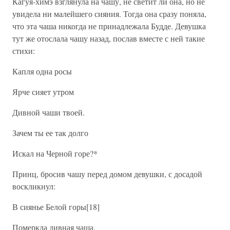
Кагуя-химэ взглянула на чашу, не светит ли она, но не
увидела ни малейшего сияния. Тогда она сразу поняла,
что эта чаша никогда не принадлежала Будде. Девушка
тут же отослала чашу назад, послав вместе с ней такие
стихи:
Капля одна росы
Ярче сияет утром
Дивной чаши твоей.
Зачем ты ее так долго
Искал на Черной горе?*
Принц, бросив чашу перед домом девушки, с досадой
воскликнул:
В сиянье Белой горы[18]
Померкла дивная чаша.