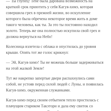
— Ты глупец! Тебе была дарована возможность на
краткий срок приютить у себя Кагуя-химэ, которая
совершила грех в прежней жизни, во искупление
которого была обречена некоторое время жить в доме
такого человека, как ты. За это ты постоянно находил
золото. Теперь же она полностью искупила свой грех и
должна вернуться на Небо!
Колесница взлетела с облака и опустилась до уровня
крыши. Опять тот же голос крикнул:
— Эй, Кагуя-химэ! Ты не можешь больше задерживаться
на этой жалкой Земле!
Тут же накрепко запертые двери распахнулись сами
собой, не устояв перед силой людей с Луны, и появилась
Кагуя-химэ, окруженная служанками.
Кагуя-химэ перед своим отбытием тепло простилась с
плачущим стариком Такэтори и дала ему свиток со