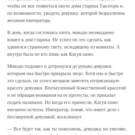
чтобы он мог появиться около дома старика Такэтори и,
по возможности, увидеть девушку, которой безразличны
желания императора.
В день, когда состоялась охота, микадо неожиданно
вошел в дом старика. Не успел он это сделать, как
удивился странному свету, исходящему из комнаты. А
внутри была не кто иная, как Кагуя-химэ.
Микадо подошел и дотронулся до рукава девушки,
которым она быстро прикрыла лицо. Хотя она и быстро
это сделала, он успел мельком заметить потрясающую
красоту девушки. Впечатленный божественной красотой
и не обращая внимания на ее протесты, он приказал
подать паланкин. Но когда его принесли, Кагуя-химэ
внезапно исчезла. Император, поняв, что имеет дело с
бессмертной девушкой, воскликнул:
— Все будет так, как ты пожелаешь, девушка; но умоляю,