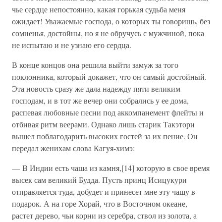
чье сердце непостоянно, какая горькая судьба меня
ожидает! Уважаемые господа, о которых ты говоришь, без
сомненья, достойны, но я не обручусь с мужчиной, пока
не испытаю и не узнаю его сердца.
В конце концов она решила выйти замуж за того
поклонника, который докажет, что он самый достойный.
Эта новость сразу же дала надежду пяти великим
господам, и в тот же вечер они собрались у ее дома,
распевая любовные песни под аккомпанемент флейты и
отбивая ритм веерами. Однако лишь старик Такэтори
вышел поблагодарить высоких гостей за их пение. Он
передал женихам слова Кагуя-химэ:
— В Индии есть чаша из камня,[14] которую в свое время
высек сам великий Будда. Пусть принц Исицукури
отправляется туда, добудет и принесет мне эту чашу в
подарок. А на горе Хорай, что в Восточном океане,
растет дерево, чьи корни из серебра, ствол из золота, а