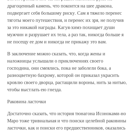
драгоценный камень, что покоится на шее дракона,
подвергает себя большому риску. Сам я тяжело перенес
тяготы моего путешествия, и перенес их зря, не получив
за это никакой награды. Кагуя-химэ похищает души
мужчин и разрушает их тела, а раз так, никогда больше я
не посещу ее дом и никогда не прикажу это вам.
В заключение можно сказать, что, когда жены и
наложницы услышали о приключениях своего
господина, они смеялись, пока не заболели бока, а
разноцветную бахрому, которой он приказал украсить
кровлю своего дворца, растащили вороны, нить за нитью,
чтобы выстлать ею гнезда.
Раковина ласточки
Достаточно сказать, что история тюнагона Исоноками-но
Маро тоже тривиальная и что поиски целебной раковины
ласточки, как и поиски его предшественников, оказались