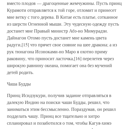
вместо плодов — драгоценные жемчужины. Пусть принц
Курамоти отправляется к той горе, отломит и принесет
мне ветку с того дерева. В Китае есть платье, сотканное
из шерсти Огненной мыши. Эту чудесную одежду пусть
достанет мне Правый министр Абэ-но Мимурадзи.
Дайнагон Отомо пусть достанет мне камень цвета
радуги,[15] что прячет свое сияние на шее дракона; а из
рук тюнагона Исоноками-но Маро я охотно приму
раковину, что приносит ласточка,[16] перелетев через
широкую равнину океана, помогает она без мучений
детей родить.
Чаша Будды
Принц Исидзукури, получив задание отправляться в
далекую Индию на поиски чаши Будды, решил, что
заниматься этим бессмысленно. Пораздумав, он решил
подделать чашу. Принц все тщательно и хитро
спланировал и позаботился о том, чтобы Кагуя-химэ