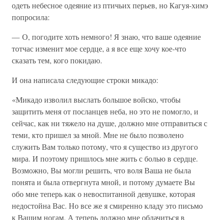
одеть небесное одеяние из птичьих перьев, но Кагуя-химэ
попросила:
— О, погодите хоть немного! Я знаю, что ваше одеяние
тотчас изменит мое сердце, а я все еще хочу кое-что
сказать тем, кого покидаю.
И она написала следующие строки микадо:
«Микадо изволил выслать большое войско, чтобы
защитить меня от посланцев неба, но это не помогло, и
сейчас, как ни тяжело на душе, должно мне отправиться с
теми, кто пришел за мной. Мне не было позволено
служить Вам только потому, что я существо из другого
мира. И поэтому пришлось мне жить с болью в сердце.
Возможно, Вы могли решить, что воля Ваша не была
понята и была отвергнута мной, и потому думаете Вы
обо мне теперь как о невоспитанной девушке, которая
недостойна Вас. Но все же я смиренно кладу это письмо
к Вашим ногам. А теперь должно мне облачиться в