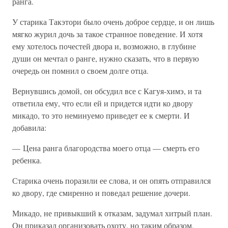
ранга.
У старика Такэтори было очень доброе сердце, и он лишь
мягко журил дочь за такое странное поведение. И хотя
ему хотелось почестей двора и, возможно, в глубине
души он мечтал о ранге, нужно сказать, что в первую
очередь он помнил о своем долге отца.
Вернувшись домой, он обсудил все с Кагуя-химэ, и та
ответила ему, что если ей и придется идти ко двору
микадо, то это неминуемо приведет ее к смерти. И
добавила:
— Цена ранга благородства моего отца — смерть его
ребенка.
Старика очень поразили ее слова, и он опять отправился
ко двору, где смиренно и поведал решение дочери.
Микадо, не привыкший к отказам, задумал хитрый план.
Он приказал организовать охоту, но таким образом,