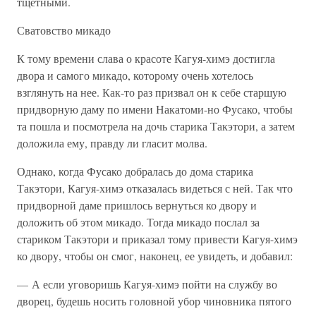
тщетными.
Сватовство микадо
К тому времени слава о красоте Кагуя-химэ достигла
двора и самого микадо, которому очень хотелось
взглянуть на нее. Как-то раз призвал он к себе старшую
придворную даму по имени Накатоми-но Фусако, чтобы
та пошла и посмотрела на дочь старика Такэтори, а затем
доложила ему, правду ли гласит молва.
Однако, когда Фусако добралась до дома старика
Такэтори, Кагуя-химэ отказалась видеться с ней. Так что
придворной даме пришлось вернуться ко двору и
доложить об этом микадо. Тогда микадо послал за
стариком Такэтори и приказал тому привести Кагуя-химэ
ко двору, чтобы он смог, наконец, ее увидеть, и добавил:
— А если уговоришь Кагуя-химэ пойти на службу во
дворец, будешь носить головной убор чиновника пятого