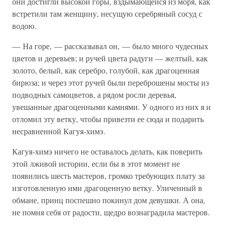
они достигли высокой горы, вздымающейся из моря, как
встретили там женщину, несущую серебряный сосуд с
водою.
— На горе, — рассказывал он, — было много чудесных
цветов и деревьев; и ручей цвета радуги — желтый, как
золото, белый, как серебро, голубой, как драгоценная
бирюза; и через этот ручей были переброшены мосты из
подводных самоцветов, а рядом росли деревья,
увешанные драгоценными камнями. У одного из них я и
отломил эту ветку, чтобы привезти ее сюда и подарить
несравненной Кагуя-химэ.
Кагуя-химэ ничего не оставалось делать, как поверить
этой лживой истории, если бы в этот момент не
появились шесть мастеров, громко требующих плату за
изготовленную ими драгоценную ветку. Уличенный в
обмане, принц поспешно покинул дом девушки. А она,
не помня себя от радости, щедро вознаградила мастеров.