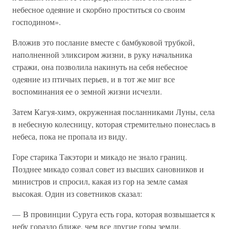
небесное одеяние и скорбно проститься со своим
господином».
Вложив это послание вместе с бамбуковой трубкой,
наполненной эликсиром жизни, в руку начальника
стражи, она позволила накинуть на себя небесное
одеяние из птичьих перьев, и в тот же миг все
воспоминания ее о земной жизни исчезли.
Затем Кагуя-химэ, окруженная посланниками Луны, села
в небесную колесницу, которая стремительно понеслась в
небеса, пока не пропала из виду.
Горе старика Такэтори и микадо не знало границ.
Позднее микадо созвал совет из высших сановников и
министров и спросил, какая из гор на земле самая
высокая. Один из советников сказал:
— В провинции Суруга есть гора, которая возвышается к
небу гораздо ближе, чем все другие горы земли.