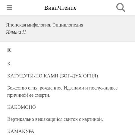
ВикиЧтение
Японская мифология. Энциклопедия
Ильина Н
К
К
КАГУЦУТИ-НО КАМИ (БОГ-ДУХ ОГНЯ)
Божество огня, рожденное Идзанами и послужившее
причиной ее смерти.
КАКЭМОНО
Вертикально вешающийся свиток с картиной.
КАМАКУРА