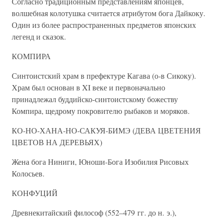
Согласно традиционным представлениям японцев,
волшебная колотушка считается атрибутом бога Дайкоку.
Один из более распространенных предметов японских
легенд и сказок.
КОМПИРА
Синтоистский храм в префектуре Кагава (о-в Сикоку).
Храм был основан в XI веке и первоначально
принадлежал буддийско-синтоистскому божеству
Компира, щедрому покровителю рыбаков и моряков.
КО-НО-ХАНА-НО-САКУЯ-БИМЭ (ДЕВА ЦВЕТЕНИЯ
ЦВЕТОВ НА ДЕРЕВЬЯХ)
Жена бога Ниниги, Юноши-Бога Изобилия Рисовых
Колосьев.
КОНФУЦИЙ
Древнекитайский философ (552–479 гг. до н. э.),