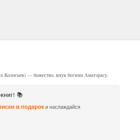
 Колосьев) — божество, внук богини Аматэрасу.
книг! 📚
писки в подарок
и наслаждайся