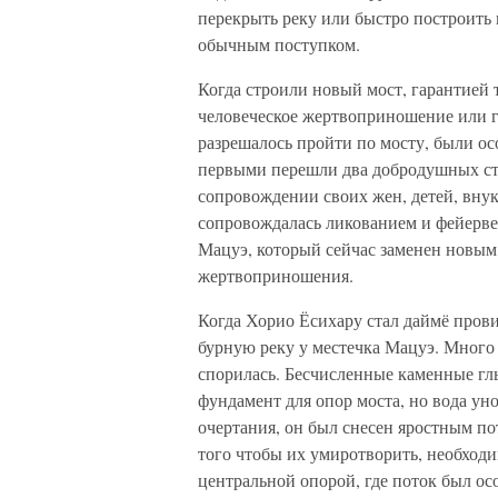
перекрыть реку или быстро построить 
обычным поступком.
Когда строили новый мост, гарантией т
человеческое жертвоприношение или го
разрешалось пройти по мосту, были ос
первыми перешли два добродушных стар
сопровождении своих жен, детей, внук
сопровождалась ликованием и фейервер
Мацуэ, который сейчас заменен новым
жертвоприношения.
Когда Хорио Ёсихару стал даймё прови
бурную реку у местечка Мацуэ. Много 
спорилась. Бесчисленные каменные г
фундамент для опор моста, но вода уно
очертания, он был снесен яростным пот
того чтобы их умиротворить, необходи
центральной опорой, где поток был ос