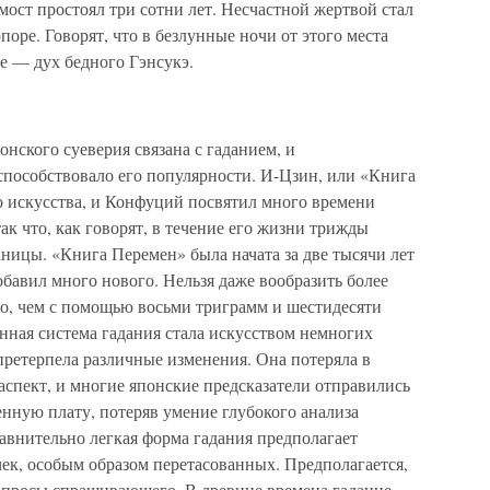
мост простоял три сотни лет. Несчастной жертвой стал
оре. Говорят, что в безлунные ночи от этого места
е — дух бедного Гэнсукэ.
нского суеверия связана с гаданием, и
способствовало его популярности. И-Цзин, или «Книга
 искусства, и Конфуций посвятил много времени
ак что, как говорят, в течение его жизни трижды
ницы. «Книга Перемен» была начата за две тысячи лет
бавил много нового. Нельзя даже вообразить более
о, чем с помощью восьми триграмм и шестидесяти
нная система гадания стала искусством немногих
претерпела различные изменения. Она потеряла в
аспект, и многие японские предсказатели отправились
енную плату, потеряв умение глубокого анализа
авнительно легкая форма гадания предполагает
ек, особым образом перетасованных. Предполагается,
вопросы спрашивающего. В древние времена гадание