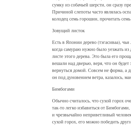
сумку из собачьей шерсти, он сразу п
Причиной слепоты часто являлась оспа,
колодец семь горошин, прочитать семь
Зовущий листок
Есть в Японии дерево (тэгасиваа), чь
когда самураю нужно было уезжать из 
листе этого дерева. Это была его проща
вешали над дверью, веря, что он буде
вернуться домой. Совсем не форма, а 
он под дуновением ветра, казалось, ма
Бимбогами
Обычно считалось, что сухой горох оче
так-то легко избавиться от Бимбогами
и чрезвычайно неприветливый человек
сухой горох, его можно победить друг