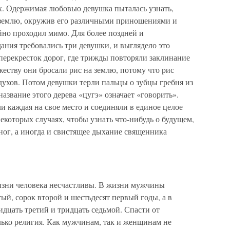
ах. Одержимая любовью девушка пыталась узнать,
в землю, окружив его различными приношениями и
йно проходил мимо. Для более поздней и
ания требовались три девушки, и выглядело это
ерекресток дорог, где трижды повторяли заклинание
жеству они бросали рис на землю, потому что рис
духов. Потом девушки терли пальцы о зубцы гребня из
название этого дерева «цугэ» означает «говорить».
и каждая на свое место и соединяли в единое целое
которых случаях, чтобы узнать что-нибудь о будущем,
ног, а иногда и свистящее дыхание священника
изни человека несчастливы. В жизни мужчины
ый, сорок второй и шестьдесят первый годы, а в
цать третий и тридцать седьмой. Спасти от
лько религия. Как мужчинам, так и женщинам не