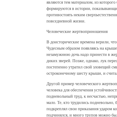
являются тем материалом, из которог
формируются в истории, показывающие
противостоять неким сверхъестественн
повседневной жизни.
Человеческие жертвоприношения
В доисторические времена верили, что
Чудесным образом появляясь на крыше 
незамужнюю дочь надо принести в жерт
диких зверей. Позже, однако, лук пере
постепенно утратил свой зловещий см
остроконечному шесту крыши, и счита
Другой пример человеческого жертво
человека для обеспечения устойчивост
подневольный труд, к несчастью, непр
мало. Те, кто трудились подневольно,
подкреплял свои приказания ударом коп
подчинялся, и много трупов можно бы