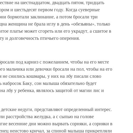
ествие на шестнадцатом, двадцать пятом, тридцать
тором и шестьдесят первом году. Когда суеверные
ни бормотали заклинание, а потом бросали три
дна женщина не брала иглу в день «обезьяны», только
тое платье может сгореть или его украдут, а сшитое в
ту и долговечность птичьего оперения.
 бросали под карниз с пожеланием, чтобы на его месте
го мальчика или девочки бросали на пол, чтобы на его
м не снились кошмары, у них на лбу писали слово
ть набросок Баку, сон малыша обязательно будет
а лбу у ребенка, являлось защитой от магии лис и
 детские недуги, представляют определенный интерес.
и расстройства желудка, а с сыпью на голове
лгие весенние дни можно вырвать сорняки, а сорняки в
денец неистово кричал, за спиной малыша прикрепляли