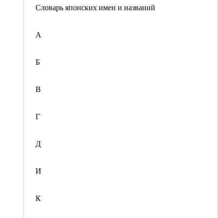
Словарь японских имен и названий
А
Б
В
Г
Д
И
К