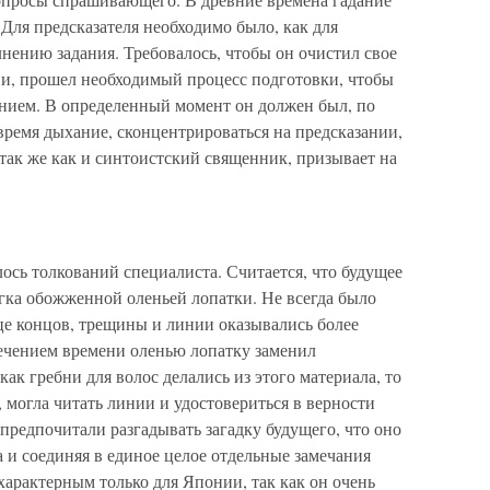
Для предсказателя необходимо было, как для
нению задания. Требовалось, чтобы он очистил свое
ии, прошел необходимый процесс подготовки, чтобы
ением. В определенный момент он должен был, по
 время дыхание, сконцентрироваться на предсказании,
 так же как и синтоистский священник, призывает на
лось толкований специалиста. Считается, что будущее
гка обожженной оленьей лопатки. Не всегда было
нце концов, трещины и линии оказывались более
 течением времени оленью лопатку заменил
ак гребни для волос делались из этого материала, то
 могла читать линии и удостовериться в верности
 предпочитали разгадывать загадку будущего, что оно
 и соединяя в единое целое отдельные замечания
 характерным только для Японии, так как он очень