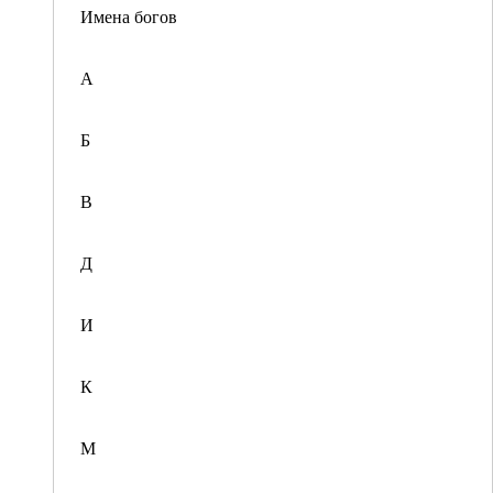
Имена богов
А
Б
В
Д
И
К
М