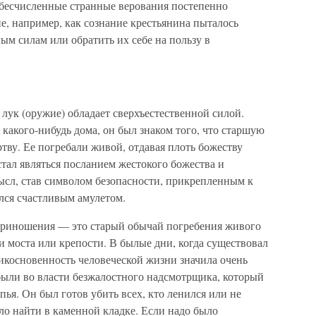
о бесчисленные странные верования постепенно
, например, как сознание крестьянина пыталось
ым силам или обратить их себе на пользу в
 лук (оружие) обладает сверхъестественной силой.
какого-нибудь дома, он был знаком того, что старшую
ву. Ее погребали живой, отдавая плоть божеству
стал являться посланием жестокого божества и
ысл, став символом безопасности, прикрепленным к
лся счастливым амулетом.
приношения — это старый обычай погребения живого
и моста или крепости. В былые дни, когда существовал
икосновенность человеческой жизни значила очень
 были во власти безжалостного надсмотрщика, который
ья. Он был готов убить всех, кто ленился или не
ло найти в каменной кладке. Если надо было