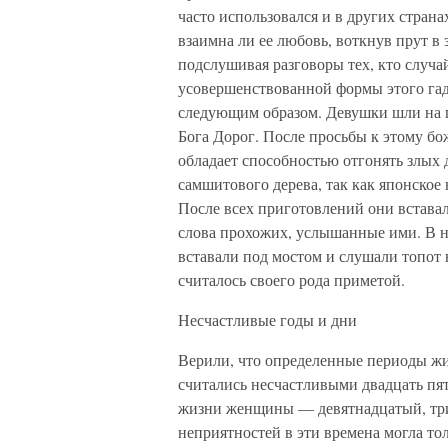
часто использовался и в других стран
взаимна ли ее любовь, воткнув прут 
подслушивая разговоры тех, кто случа
усовершенствованной формы этого гад
следующим образом. Девушки шли на п
Бога Дорог. После просьбы к этому бо
обладает способностью отгонять злых 
самшитового дерева, так как японское 
После всех приготовлений они вставал
слова прохожих, услышанные ими. В не
вставали под мостом и слушали топот 
считалось своего рода приметой.
Несчастливые годы и дни
Верили, что определенные периоды ж
считались несчастливыми двадцать пят
жизни женщины — девятнадцатый, трид
неприятностей в эти времена могла то