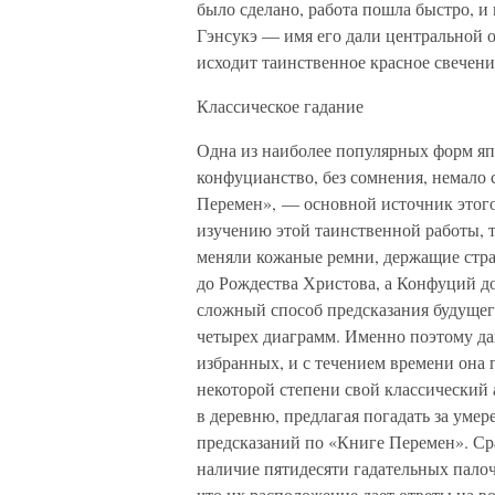
было сделано, работа пошла быстро, и 
Гэнсукэ — имя его дали центральной оп
исходит таинственное красное свечени
Классическое гадание
Одна из наиболее популярных форм япо
конфуцианство, без сомнения, немало 
Перемен», — основной источник этого
изучению этой таинственной работы, т
меняли кожаные ремни, держащие стра
до Рождества Христова, а Конфуций до
сложный способ предсказания будущег
четырех диаграмм. Именно поэтому да
избранных, и с течением времени она 
некоторой степени свой классический 
в деревню, предлагая погадать за умер
предсказаний по «Книге Перемен». Ср
наличие пятидесяти гадательных палоч
что их расположение дает ответы на 