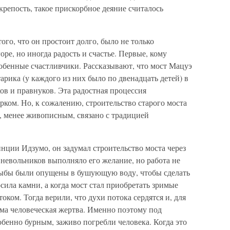
крепость, такое прискорбное деяние считалось
ого, что он простоит долго, было не только
ре, но иногда радость и счастье. Первые, кому
обенные счастливчики. Рассказывают, что мост Мацуэ
ика (у каждого из них было по двенадцать детей) в
ов и правнуков. Эта радостная процессия
ком. Но, к сожалению, строительство старого моста
, менее живописным, связано с традицией
нции Идзумо, он задумал строительство моста через
невольников выполняло его желание, но работа не
лыбы были опущены в бушующую воду, чтобы сделать
сила камни, а когда мост стал приобретать зримые
оком. Тогда верили, что духи потока сердятся и, для
ма человеческая жертва. Именно поэтому под
обенно бурным, заживо погребли человека. Когда это