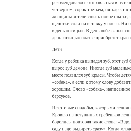
рекомендовалось отправляться в путеш
четвертом, сорок третьем, пятьдесят в
женщины хотели сшить новое платье, о
щепотки соли на вставку у плеча. Ни о
в день «птицы». В день «обезьяны» сши
день «птицы» платье приобретет красо
Дети
Когда у ребенка выпадал зуб, этот зуб
вырос зуб демона. Иногда зуб маленько
месте появился зуб крысы. Чтобы детя
«собака», а если к этому слову добави
хорошим. Слово «собака», написанное н
барсуков.
Некоторые снадобья, которыми лечили
Кровью из петушиных гребешков лечил
боролись, повторяя такие слова: «В до
саду надо выдирать сразу». Когда мла