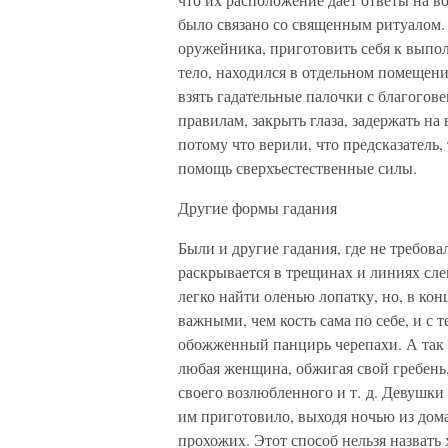
было связано со священным ритуалом. 
оружейника, приготовить себя к выпол
тело, находился в отдельном помещен
взять гадательные палочки с благогов
правилам, закрыть глаза, задержать на
потому что верили, что предсказатель,
помощь сверхъестественные силы.
Другие формы гадания
Были и другие гадания, где не требова
раскрывается в трещинах и линиях сле
легко найти оленью лопатку, но, в ко
важными, чем кость сама по себе, и с
обожженный панцирь черепахи. А так к
любая женщина, обжигая свой гребень,
своего возлюбленного и т. д. Девушки
им приготовило, выходя ночью из дома
прохожих. Этот способ нельзя назвать