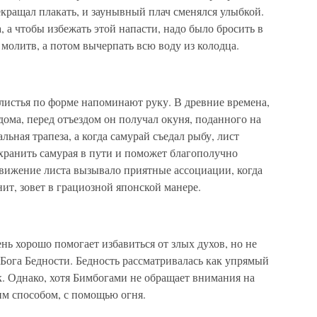
рекращал плакать, и заунывный плач сменялся улыбкой.
 а чтобы избежать этой напасти, надо было бросить в
 молитв, а потом вычерпать всю воду из колодца.
и листья по форме напоминают руку. В древние времена,
дома, перед отъездом он получал окуня, поданного на
льная трапеза, а когда самурай съедал рыбу, лист
т хранить самурая в пути и поможет благополучно
движение листа вызывало приятные ассоциации, когда
нит, зовет в грациозной японской манере.
нь хорошо помогает избавиться от злых духов, но не
, Бога Бедности. Бедность рассматривалась как упрямый
. Однако, хотя Бимбогами не обращает внимания на
им способом, с помощью огня.