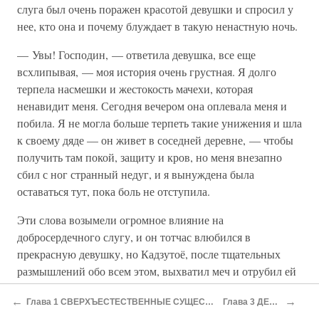
слуга был очень поражен красотой девушки и спросил у
нее, кто она и почему блуждает в такую ненастную ночь.
— Увы! Господин, — ответила девушка, все еще
всхлипывая, — моя история очень грустная. Я долго
терпела насмешки и жестокость мачехи, которая
ненавидит меня. Сегодня вечером она оплевала меня и
побила. Я не могла больше терпеть такие унижения и шла
к своему дяде — он живет в соседней деревне, — чтобы
получить там покой, защиту и кров, но меня внезапно
сбил с ног странный недуг, и я вынуждена была
оставаться тут, пока боль не отступила.
Эти слова возымели огромное влияние на
добросердечного слугу, и он тотчас влюбился в
прекрасную девушку, но Кадзутоё, после тщательных
размышлений обо всем этом, выхватил меч и отрубил ей
голову.
←
→
Глава 1 СВЕРХЪЕСТЕСТВЕННЫЕ СУЩЕСТВА И ЯВЛЕНИЯ
Глава 3 ДЕРЕВЬЯ
— О, мой господин, — вскричал слуга, — что вы