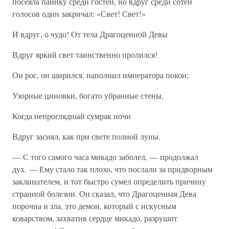
посеяла панику среди гостей, но вдруг среди сотен
голосов один закричал: «Свет! Свет!»
И вдруг, о чудо! От тела Драгоценной Девы
Вдруг яркий свет таинственно пролился!
Он рос, он ширился, наполнил императора покои;
Узорные циновки, богато убранные стены,
Когда непроглядный сумрак ночи
Вдруг засиял, как при свете полной луны.
— С того самого часа микадо заболел, — продолжал
дух. — Ему стало так плохо, что послали за придворным
заклинателем, и тот быстро сумел определить причину
странной болезни. Он сказал, что Драгоценная Дева
порочна и зла, это демон, который с искусным
коварством, захватив сердце микадо, разрушит