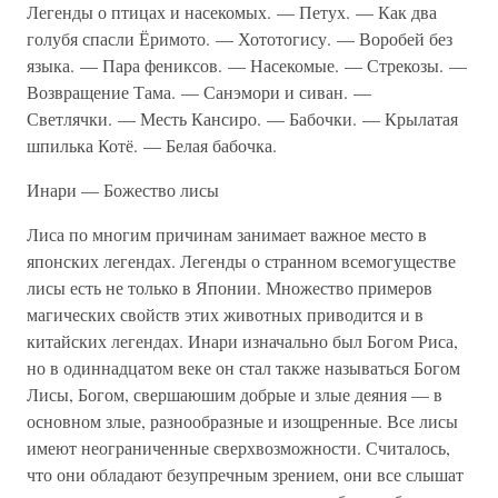
Легенды о птицах и насекомых. — Петух. — Как два
голубя спасли Ёримото. — Хототогису. — Воробей без
языка. — Пара фениксов. — Насекомые. — Стрекозы. —
Возвращение Тама. — Санэмори и сиван. —
Светлячки. — Месть Кансиро. — Бабочки. — Крылатая
шпилька Котё. — Белая бабочка.
Инари — Божество лисы
Лиса по многим причинам занимает важное место в
японских легендах. Легенды о странном всемогуществе
лисы есть не только в Японии. Множество примеров
магических свойств этих животных приводится и в
китайских легендах. Инари изначально был Богом Риса,
но в одиннадцатом веке он стал также называться Богом
Лисы, Богом, свершаюшим добрые и злые деяния — в
основном злые, разнообразные и изощренные. Все лисы
имеют неограниченные сверхвозможности. Считалось,
что они обладают безупречным зрением, они все слышат