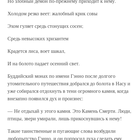
Но злобный демон по-прежнему приходит к нему.
Холодом резко веет: жалобный крик совы
Эхом гуляет средь стонущих сосен;
Средь невысоких хризантем
Крадется лиса, воет шакал,
И на болото падает осенний свет.
Буддийский монах по имени Гэнно после долгого
утомительного путешествия добрался до болота в Насу и
уже собирался отдохнуть в тени огромного камня, когда
внезапно появился дух и произнес:
— Не отдыхай у этого камня. Это Камень Смерти. Люди,
птицы, звери умирали, лишь прикоснувшись к нему!
Такие таинственные и пугающие слова возбудили
любопытство Гэнно, и он попросил духа сделать ему