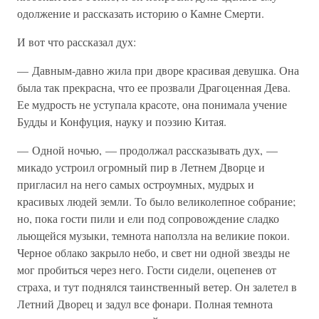
одолжение и рассказать историю о Камне Смерти.
И вот что рассказал дух:
— Давным-давно жила при дворе красивая девушка. Она
была так прекрасна, что ее прозвали Драгоценная Дева.
Ее мудрость не уступала красоте, она понимала учение
Будды и Конфуция, науку и поэзию Китая.
— Одной ночью, — продолжал рассказывать дух, —
микадо устроил огромный пир в Летнем Дворце и
пригласил на него самых остроумных, мудрых и
красивых людей земли. То было великолепное собрание;
но, пока гости пили и ели под сопровождение сладко
льющейся музыки, темнота наползла на великие покои.
Черное облако закрыло небо, и свет ни одной звезды не
мог пробиться через него. Гости сидели, оцепенев от
страха, и тут поднялся таинственный ветер. Он залетел в
Летний Дворец и задул все фонари. Полная темнота