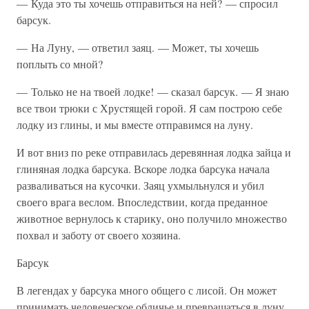
— Куда это ты хочешь отправиться на ней? — спросил
барсук.
— На Луну, — ответил заяц. — Может, ты хочешь
поплыть со мной?
— Только не на твоей лодке! — сказал барсук. — Я знаю
все твои трюки с Хрустящей горой. Я сам построю себе
лодку из глины, и мы вместе отправимся на луну.
И вот вниз по реке отправилась деревянная лодка зайца и
глиняная лодка барсука. Вскоре лодка барсука начала
разваливаться на кусочки. Заяц ухмыльнулся и убил
своего врага веслом. Впоследствии, когда преданное
животное вернулось к старику, оно получило множество
похвал и заботу от своего хозяина.
Барсук
В легендах у барсука много общего с лисой. Он может
принимать человеческое обличье и превращаться в луну,