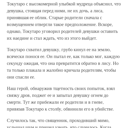
Токутаро с высокомерной улыбкой мудреца объяснил, что
девушка, стоящая перед ними, не их дочь, а лиса,
принявшая ее облик. Старые родители сначала с
возмущением отвергли такое предположение. Вскоре,
однако, Токутаро уговорил родителей девушки оставить
их наедине и стал ждать, что из этого выйдет.
Токутаро схватил девушку, грубо кинул ее на землю,
всячески понося ее. Он пытал ее, как только мог, каждую
секунду ожидая, что она превратится обратно в лису. Но
та только плакала и жалобно кричала родителям, чтобы
они спасли ее.
Наш герой, обнаружив тщетность своих попыток, взял
связку дров, поджег ее и запытал девушку огнем до
смерти. Тут же прибежали ее родители и в гневе,
привязав Токутаро к столбу, обвинили его в убийстве.
Случилось так, что священник, проходивший мимо,
услышал шум и пришел узнать, что случилось. Когда