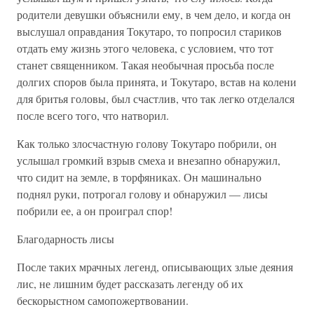
родители девушки объяснили ему, в чем дело, и когда он
выслушал оправдания Токутаро, то попросил стариков
отдать ему жизнь этого человека, с условием, что тот
станет священником. Такая необычная просьба после
долгих споров была принята, и Токутаро, встав на колени
для бритья головы, был счастлив, что так легко отделался
после всего того, что натворил.
Как только злосчастную голову Токутаро побрили, он
услышал громкий взрыв смеха и внезапно обнаружил,
что сидит на земле, в торфяниках. Он машинально
поднял руки, потрогал голову и обнаружил — лисы
побрили ее, а он проиграл спор!
Благодарность лисы
После таких мрачных легенд, описывающих злые деяния
лис, не лишним будет рассказать легенду об их
бескорыстном самопожертвовании.