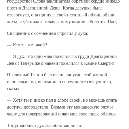
государство! Слова заклинателя обратили сердце микадо
против Драгоценной Девы. Когда девушка была
отвергнута, она приняла свой истинный облик, облик
лисы, и убежала к этому самому камню в болоте в Насу.
Священник с сомнением спросил у духа:
— Кто ты же такой?
— Я дух, что однажды поселился в груди Драгоценной
Девы! Теперь же я навеки поселился в Камне Смерти!
Праведный Гэнно был очень напуган этой жуткой
исповедью, но, вспомнив о своем долге священника,
сказал:
— Хотя ты и низко пал в злобе своей, но можешь опять
достичь добродетели. Возьми эту монашескую рясу и
чашу для пожертвований и яви мне свое лисье обличье.
Тогда злобный дух жалобно закричал: