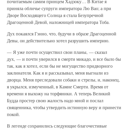
почитаемым самим принцем Хадзоку… В Китае я
приняла обличье супруги императора Лю Вао; а при
Дворе Восходящего Солнца я стала Безупречной
Драгоценной Девой, наложницей императора Тоба.
Дух покаялся Гэнно, что, будучи в образе Драгоценной
Девы, он действительно хотел разрушить империю.
— Я уже почти осуществил свои планы, — сказал
дух, — и почти уверился в смерти микадо, и все было бы
так, как я хотел, если бы не могущество придворного
заклинателя. Как я и рассказывал, меня выгнали из
дворца. Меня преследовали собаки и стрелы, и, наконец,
я укрылся, измученный, в Камне Смерти. Время от
времени я выхожу на торфяники. А теперь Великий
Будда простер свою жалость надо мной и послал
священника, чтобы утвердить истинную веру и принести
покой.
В легенде сохранились следующие благочестивые