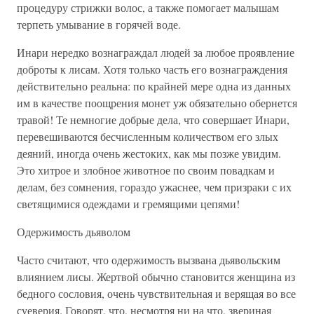
процедуру стрижки волос, а также помогает малышам
терпеть умывание в горячей воде.
Инари нередко вознаграждал людей за любое проявление
доброты к лисам. Хотя только часть его вознаграждения
действительно реальна: по крайней мере одна из данных
им в качестве поощрения монет уж обязательно обернется
травой! Те немногие добрые дела, что совершает Инари,
перевешиваются бесчисленным количеством его злых
деяний, иногда очень жестоких, как мы позже увидим.
Это хитрое и злобное животное по своим повадкам и
делам, без сомнения, гораздо ужаснее, чем призраки с их
светящимися одеждами и гремящими цепями!
Одержимость дьяволом
Часто считают, что одержимость вызвана дьявольским
влиянием лисы. Жертвой обычно становится женщина из
бедного сословия, очень чувствительная и верящая во все
суеверия. Говорят, что, несмотря ни на что, звериная