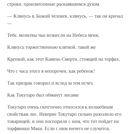
строки, произнесенные раскаявшимся духом.
— Клянусь я, Божий человек, клянусь, — так он кричал.
—
Тебе, молитвы чьи вознесли на Небеса меня,
Клянусь торжественною клятвой, такой же
Крепкой, как этот Камень Смерти, стоящий на торфах,
Что с часа этого я непорочен, как ребенок!
Так призрак говорил и вслед за тем исчез.
Как Токутаро был обманут лисами
Токутаро очень скептично относился к волшебным
свойствам лис. Неверие Токутаро сильно разозлило его
товарищей, и они поспорили с ним, что тот пойдет на
торфяники Маки. Если с ним ничего не случится,