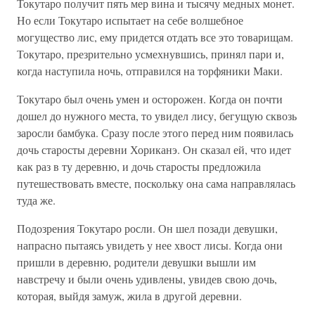
Токутаро получит пять мер вина и тысячу медных монет.
Но если Токутаро испытает на себе волшебное
могущество лис, ему придется отдать все это товарищам.
Токутаро, презрительно усмехнувшись, принял пари и,
когда наступила ночь, отправился на торфяники Маки.
Токутаро был очень умен и осторожен. Когда он почти
дошел до нужного места, то увидел лису, бегущую сквозь
заросли бамбука. Сразу после этого перед ним появилась
дочь старосты деревни Хориканэ. Он сказал ей, что идет
как раз в ту деревню, и дочь старосты предложила
путешествовать вместе, поскольку она сама направлялась
туда же.
Подозрения Токутаро росли. Он шел позади девушки,
напрасно пытаясь увидеть у нее хвост лисы. Когда они
пришли в деревню, родители девушки вышли им
навстречу и были очень удивлены, увидев свою дочь,
которая, выйдя замуж, жила в другой деревни.