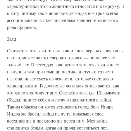
характеристики этого животного относятся и к барсуку, и
к коту, потому как в японских легендах все трое всегда
ассоциировались с бесчисленным количеством всякого
рода проделок.
Заяц
Считается, что заяц, так же как и лиса, черепаха, журавль
и тигр, может жить невероятно долго — не менее чем
тысячу лет. В легендах говорится о том, что заяц живет
на луне и там при помощи пестика и ступки толчет и
изготавливает смесь из лекарств, которые составляют
эликсир жизни. В других же легендах описывается, как
это животное толчет рис. Согласно легенде, Шакьямуни
(Будда) принес себя в жертву и превратился в зайца.
Таким образом он хотел успокоить голод бога Индра.
Индра же бросил зайца на луну, показывая свое
восхищение и преклонение перед ним. Мех зайца
становится белым, когда он проживет пятьсот лет.