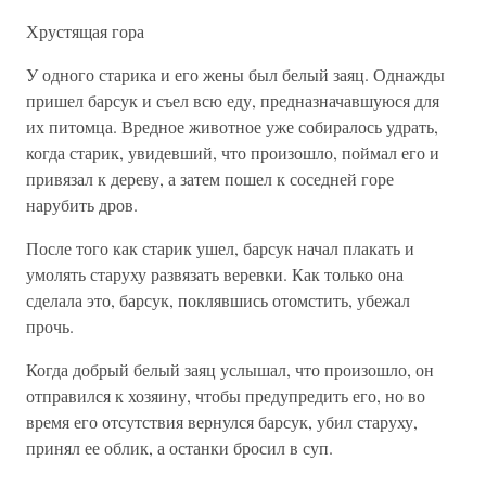
Хрустящая гора
У одного старика и его жены был белый заяц. Однажды
пришел барсук и съел всю еду, предназначавшуюся для
их питомца. Вредное животное уже собиралось удрать,
когда старик, увидевший, что произошло, поймал его и
привязал к дереву, а затем пошел к соседней горе
нарубить дров.
После того как старик ушел, барсук начал плакать и
умолять старуху развязать веревки. Как только она
сделала это, барсук, поклявшись отомстить, убежал
прочь.
Когда добрый белый заяц услышал, что произошло, он
отправился к хозяину, чтобы предупредить его, но во
время его отсутствия вернулся барсук, убил старуху,
принял ее облик, а останки бросил в суп.