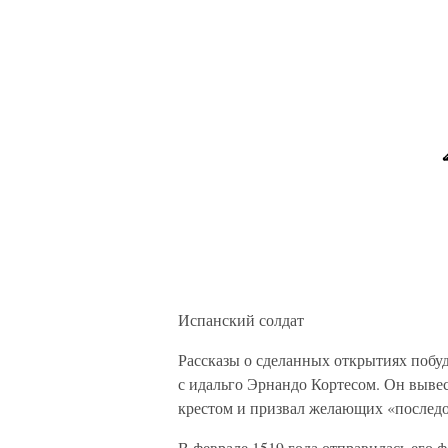
Испанский солдат
Рассказы о сделанных открытиях побу
с идальго Эрнандо Кортесом. Он вывес
крестом и призвал желающих «последо
В феврале 1519 года отправилась его