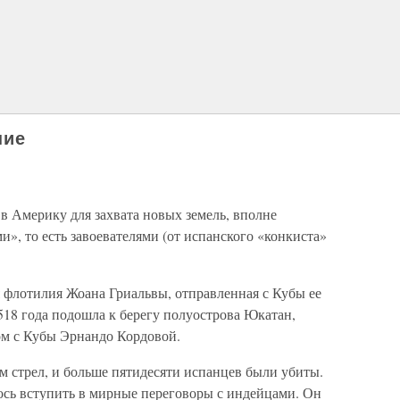
ние
в Америку для захвата новых земель, вполне
», то есть завоевателями (от испанского «конкиста»
 флотилия Жоана Гриальвы, отправленная с Кубы ее
518 года подошла к берегу полуострова Юкатан,
ом с Кубы Эрнандо Кордовой.
 стрел, и больше пятидесяти испанцев были убиты.
лось вступить в мирные переговоры с индейцами. Он