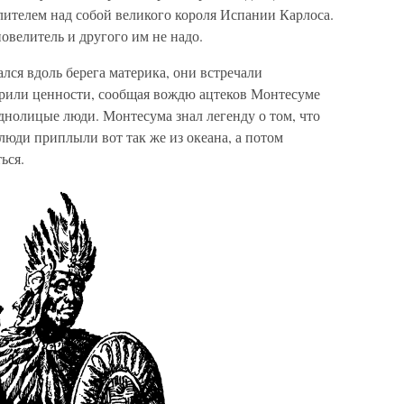
елителем над собой великого короля Испании Карлоса.
овелитель и другого им не надо.
лся вдоль берега материка, они встречали
арили ценности, сообщая вождю ацтеков Монтесуме
еднолицые люди. Монтесума знал легенду о том, что
 люди приплыли вот так же из океана, а потом
ься.