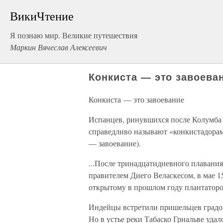
ВикиЧтение
Я познаю мир. Великие путешествия
Маркин Вячеслав Алексеевич
Конкиста — это завоева
Конкиста — это завоевание
Испанцев, ринувшихся после Колумба 
справедливо называют «конкистадорами
— завоевание).
...После тринадцатидневного плавания
правителем Диего Веласкесом, в мае 1
открытому в прошлом году плантатор
Индейцы встретили пришельцев градом
Но в устье реки Табаско Гриальве уда