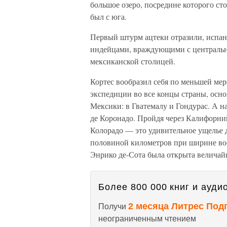
большое озеро, посредине которого ст
был с юга.
Первый штурм ацтеки отразили, испан
индейцами, враждующими с центрально
мексиканской столицей.
Кортес вообразил себя по меньшей ме
экспедиции во все концы страны, осно
Мексики: в Гватемалу и Гондурас. А н
де Коронадо. Пройдя через Калифорн
Колорадо — это удивительное ущелье д
половиной километров при ширине восе
Энрико де-Сота была открыта велича
Более 800 000 книг и аудио
2 месяца Литрес Под
Получи
неограниченным чтением