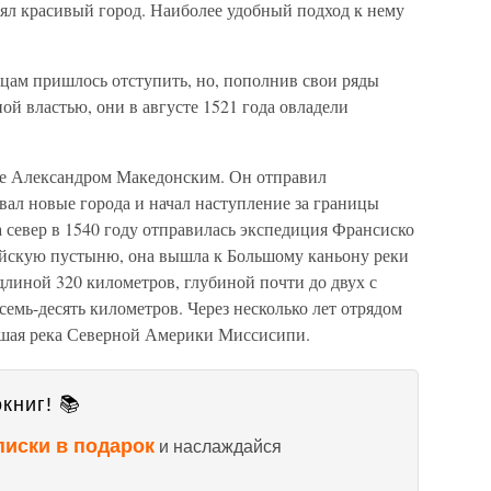
оял красивый город. Наиболее удобный подход к нему
цам пришлось отступить, но, пополнив свои ряды
й властью, они в августе 1521 года овладели
ре Александром Македонским. Он отправил
вал новые города и начал наступление за границы
а север в 1540 году отправилась экспедиция Франсиско
ийскую пустыню, она вышла к Большому каньону реки
линой 320 километров, глубиной почти до двух с
мь-десять километров. Через несколько лет отрядом
йшая река Северной Америки Миссисипи.
книг! 📚
писки в подарок
и наслаждайся