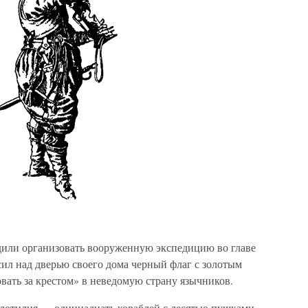
дили организовать вооруженную экспедицию во главе
ил над дверью своего дома черный флаг с золотым
вать за крестом» в неведомую страну язычников.
 флотилия — одиннадцать кораблей с десятью пушками