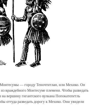
и Монтесумы — городу Теночтитлан, или Мехико. Он
в из враждебного Монтесуме племени. Чтобы разведать
и на вершину гигантского вулкана Попокатепетль
обы оттуда разведать дорогу к Мехико. Они увидели