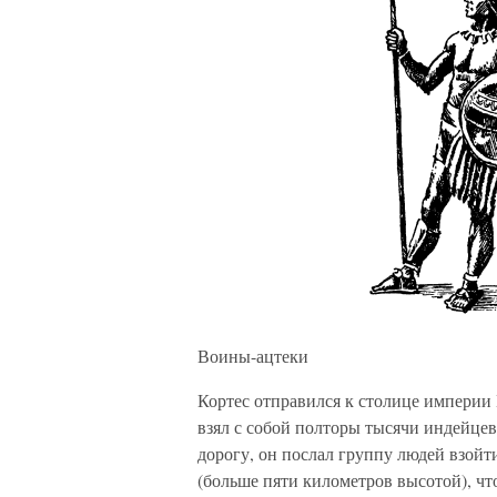
Воины-ацтеки
Кортес отправился к столице импери
взял с собой полторы тысячи индейце
дорогу, он послал группу людей взойт
(больше пяти километров высотой), чт