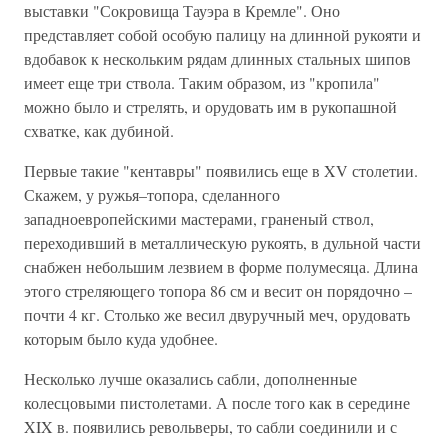
выставки "Сокровища Тауэра в Кремле". Оно
представляет собой особую палицу на длинной рукояти и
вдобавок к нескольким рядам длинных стальных шипов
имеет еще три ствола. Таким образом, из "кропила"
можно было и стрелять, и орудовать им в рукопашной
схватке, как дубиной.
Первые такие "кентавры" появились еще в XV столетии.
Скажем, у ружья–топора, сделанного
западноевропейскими мастерами, граненый ствол,
переходивший в металлическую рукоять, в дульной части
снабжен небольшим лезвием в форме полумесяца. Длина
этого стреляющего топора 86 см и весит он порядочно –
почти 4 кг. Столько же весил двуручный меч, орудовать
которым было куда удобнее.
Несколько лучше оказались сабли, дополненные
колесцовыми пистолетами. А после того как в середине
XIX в. появились револьверы, то сабли соединили и с