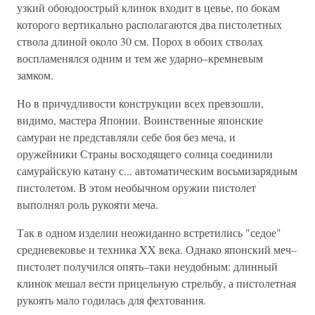
узкий обоюдоострый клинок входит в цевье, по бокам
которого вертикально располагаются два пистолетных
ствола длиной около 30 см. Порох в обоих стволах
воспламенялся одним и тем же ударно–кремневым
замком.
Но в причудливости конструкции всех превзошли,
видимо, мастера Японии. Воинственные японские
самураи не представляли себе боя без меча, и
оружейники Страны восходящего солнца соединили
самурайскую катану с... автоматическим восьмизарядным
пистолетом. В этом необычном оружии пистолет
выполнял роль рукояти меча.
Так в одном изделии неожиданно встретились "седое"
средневековье и техника XX века. Однако японский меч–
пистолет получился опять–таки неудобным: длинный
клинок мешал вести прицельную стрельбу, а пистолетная
рукоять мало годилась для фехтования.