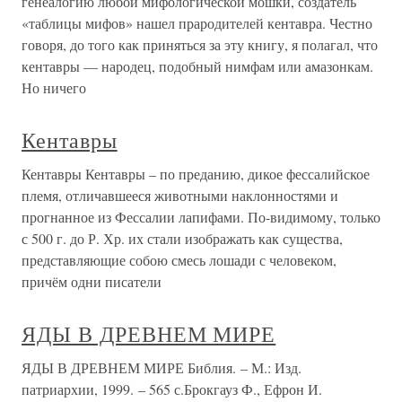
генеалогию любой мифологической мошки, создатель
«таблицы мифов» нашел прародителей кентавра. Честно
говоря, до того как приняться за эту книгу, я полагал, что
кентавры — народец, подобный нимфам или амазонкам.
Но ничего
Кентавры
Кентавры Кентавры – по преданию, дикое фессалийское
племя, отличавшееся животными наклонностями и
прогнанное из Фессалии лапифами. По-видимому, только
с 500 г. до Р. Хр. их стали изображать как существа,
представляющие собою смесь лошади с человеком,
причём одни писатели
ЯДЫ В ДРЕВНЕМ МИРЕ
ЯДЫ В ДРЕВНЕМ МИРЕ Библия. – М.: Изд.
патриархии, 1999. – 565 с.Брокгауз Ф., Ефрон И.