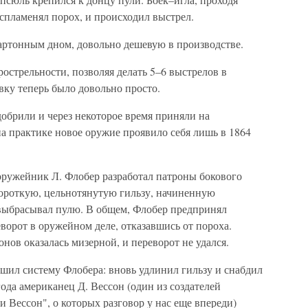
оспламенял порох, и происходил выстрел.
артонным дном, довольно дешевую в производстве.
стрельности, позволяя делать 5–6 выстрелов в
вку теперь было довольно просто.
добрили и через некоторое время приняли на
а практике новое оружие проявило себя лишь в 1864
оружейник Л. Флобер разработал патроны бокового
короткую, цельнотянутую гильзу, начиненную
 выбрасывал пулю. В общем, Флобер предпринял
орот в оружейном деле, отказавшись от пороха.
нов оказалась мизерной, и переворот не удался.
чшил систему Флобера: вновь удлинил гильзу и снабдил
года американец Д. Вессон (один из создателей
 Вессон", о которых разговор у нас еще впереди)