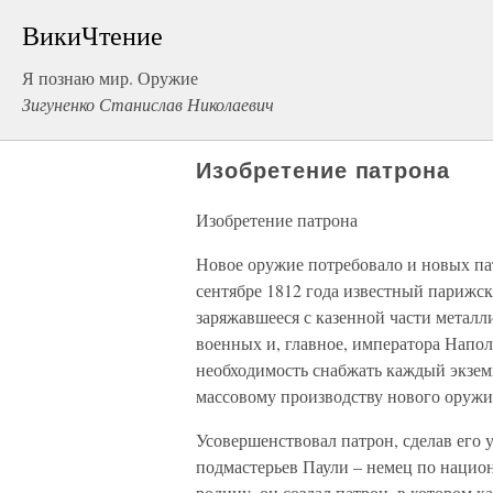
ВикиЧтение
Я познаю мир. Оружие
Зигуненко Станислав Николаевич
Изобретение патрона
Изобретение патрона
Новое оружие потребовало и новых пат
сентябре 1812 года известный парижс
заряжавшееся с казенной части металл
военных и, главное, императора Напол
необходимость снабжать каждый экзе
массовому производству нового оружи
Усовершенствовал патрон, сделав его 
подмастерьев Паули – немец по нацио
родину, он создал патрон, в котором к