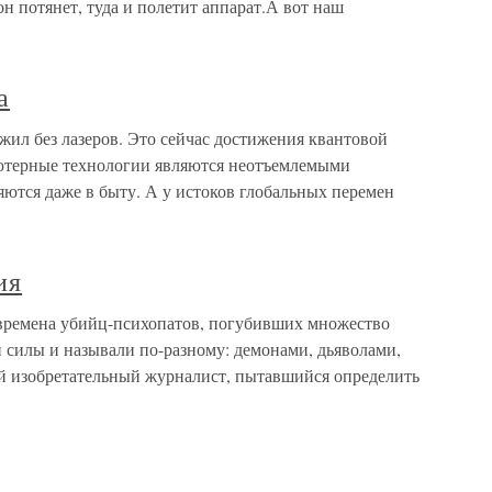
н потянет, туда и полетит аппарат.А вот наш
а
 жил без лазеров. Это сейчас достижения квантовой
ьютерные технологии являются неотъемлемыми
тся даже в быту. А у истоков глобальных перемен
ия
времена убийц-психопатов, погубивших множество
 силы и называли по-разному: демонами, дьяволами,
ий изобретательный журналист, пытавшийся определить