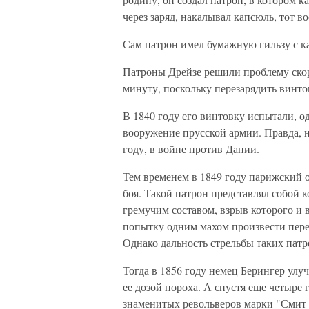
через заряд, накалывал капсюль, тот в
Сам патрон имел бумажную гильзу с к
Патроны Дрейзе решили проблему скоро
минуту, поскольку перезарядить винто
В 1840 году его винтовку испытали, о
вооружение прусской армии. Правда, н
году, в войне против Дании.
Тем временем в 1849 году парижский 
боя. Такой патрон представлял собой 
гремучим составом, взрыв которого и
попытку одним махом произвести перев
Однако дальность стрельбы таких патро
Тогда в 1856 году немец Берингер улу
ее дозой пороха. А спустя еще четыре 
знаменитых револьверов марки "Смит и