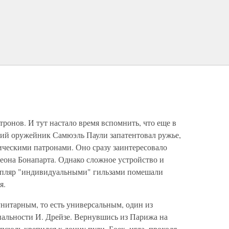
ронов. И тут настало время вспомнить, что еще в
кий оружейник Самюэль Паули запатентовал ружье,
ическими патронами. Оно сразу заинтересовало
еона Бонапарта. Однако сложное устройство и
мпляр "индивидуальными" гильзами помешали
я.
унитарным, то есть универсальным, один из
нальности И. Дрейзе. Вернувшись из Парижа на
апсюль крепился к донцу пули. Боек–игла, проходя