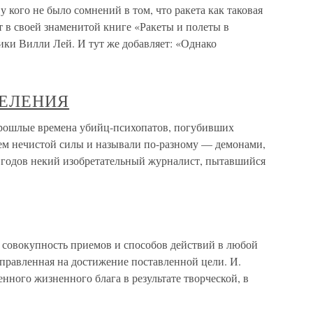
 кого не было сомнений в том, что ракета как таковая
 в своей знаменитой книге «Ракеты и полеты в
ики Вилли Лей. И тут же добавляет: «Однако
ДЕЛЕНИЯ
ые времена убийц-психопатов, погубивших
ем нечистой силы и называли по-разному — демонами,
х годов некий изобретательный журналист, пытавшийся
овокупность приемов и способов действий в любой
аправленная на достижение поставленной цели. И.
нного жизненного блага в результате творческой, в