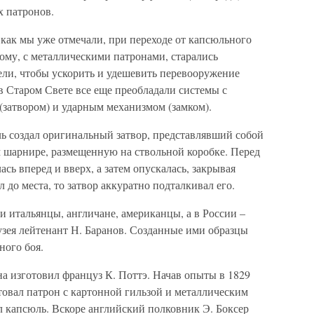
х патронов.
как мы уже отмечали, при переходе от капсюльного
ому, с металлическими патронами, старались
ели, чтобы ускорить и удешевить перевооружение
в Старом Свете все еще преобладали системы с
затвором) и ударным механизмом (замком).
ль создал оригинальный затвор, представлявший собой
 шарнире, размещенную на ствольной коробке. Перед
сь вперед и вверх, а затем опускалась, закрывая
л до места, то затвор аккуратно подталкивал его.
 итальянцы, англичане, американцы, а в России –
узея лейтенант Н. Баранов. Созданные ими образцы
ного боя.
а изготовил француз К. Поттэ. Начав опыты в 1829
ентовал патрон с картонной гильзой и металлическим
л капсюль. Вскоре английский полковник Э. Боксер