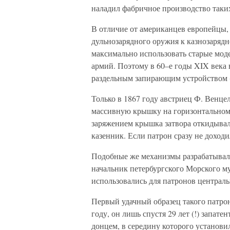
наладил фабричное производство таки
В отличие от американцев европейцы, 
дульнозарядного оружия к казнозарядн
максимально использовать старые мод
армий. Поэтому в 60–е годы XIX века 
раздельным запирающим устройством (
Только в 1867 году австриец Ф. Венце
массивную крышку на горизонтальном
заряжением крышка затвора откидывала
казенник. Если патрон сразу не доходи
Подобные же механизмы разрабатывали
начальник петербургского Морского м
использовались для патронов централь
Первый удачный образец такого патрон
году, он лишь спустя 29 лет (!) запат
донцем, в середину которого установи