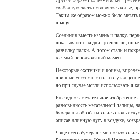
свободную часть вставлялось копье, пр
Таким же образом можно было метать и
пращу.
Соединив вместе камень и палку, пер
показывают находки археологов, пона
развилку палки. А потом стали и покр
в самый неподходящий момент.
Некоторые охотники и воины, впрочем
прочные увесистые палки с утолщение
но при случае могли использовать и ка
Еще одно замечательное изобретение л
разновидность метательной палицы, ч
бумеранги обрабатывались столь искус
описав длинную дугу в воздухе, возвра
Чаще всего бумерангами пользовались
Восточной Азии, Южной Индии, Древн