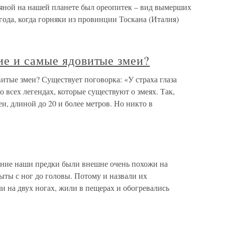
яной на нашей планете был ореопитек – вид вымерших
года, когда горняки из провинции Тоскана (Италия)
ие и самые ядовитые змеи?
итые змеи? Существует поговорка: «У страха глаза
о всех легендах, которые существуют о змеях. Так,
еи, длиной до 20 и более метров. Но никто в
вние наши предки были внешне очень похожи на
ыты с ног до головы. Потому и назвали их
 на двух ногах, жили в пещерах и обогревались