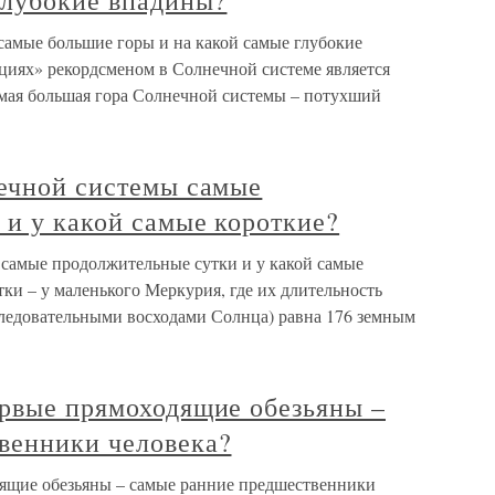
глубокие впадины?
самые большие горы и на какой самые глубокие
иях» рекордсменом в Солнечной системе является
амая большая гора Солнечной системы – потухший
нечной системы самые
 и у какой самые короткие?
 самые продолжительные сутки и у какой самые
ки – у маленького Меркурия, где их длительность
ледовательными восходами Солнца) равна 176 земным
ервые прямоходящие обезьяны –
венники человека?
дящие обезьяны – самые ранние предшественники