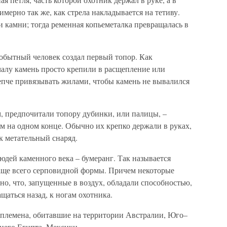
имерно так же, как стрела накладывается на тетиву.
 камни; тогда ременная копьеметалка превращалась в
вобытный человек создал первый топор. Как
чалу камень просто крепили в расщепление или
епче привязывать жилами, чтобы камень не вывалился
, предпочитали топору дубинки, или палицы, –
м на одном конце. Обычно их крепко держали в руках,
к метательный снаряд.
юдей каменного века – бумеранг. Так называется
аще всего серповидной формы. Причем некоторые
но, что, запущенные в воздух, обладали способностью,
щаться назад, к ногам охотника.
 племена, обитавшие на территории Австралии, Юго–
его Египта, Мексики...