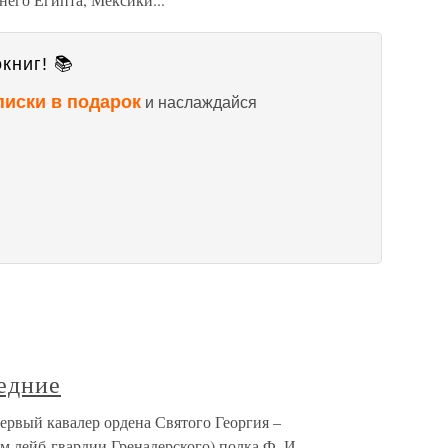
книг! 📚
писки в подарок
и наслаждайся
едние
рвый кавалер ордена Святого Георгия –
ем лейб-гвардии Гренадерского) полка Ф. И.