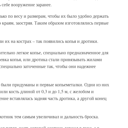
 себе вооружение заранее.
ко по весу и размерам, чтобы их было удобно держать
о краям, заостряя. Таким образом изготовлялись первые
и их на кострах – так появились копья и дротики.
ительно легкое копье, специально предназначенное для
ревка копья, или дротика стали привязывать жилами
специально заточенные так, чтобы они надежнее
, были придуманы и первые копьеметалки. Одни из них
ли кость длиной от 0,3 и до 1,5 м, с желобом и
ние вставлялась задняя часть дротика, а другой конец
хотник тем самым увеличивал и дальность броска.
я петля, часть которой охотник держал в руке, а в