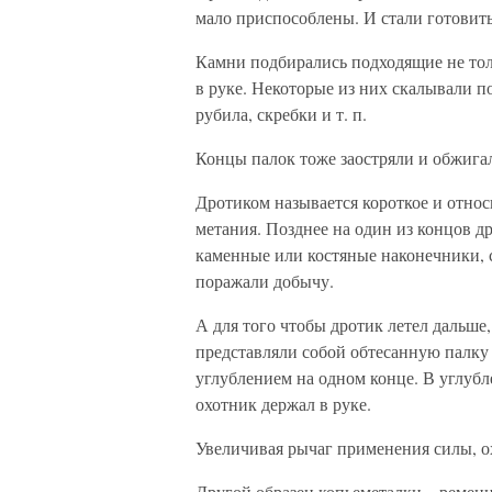
мало приспособлены. И стали готовить
Камни подбирались подходящие не толь
в руке. Некоторые из них скалывали п
рубила, скребки и т. п.
Концы палок тоже заостряли и обжигал
Дротиком называется короткое и относ
метания. Позднее на один из концов д
каменные или костяные наконечники, 
поражали добычу.
А для того чтобы дротик летел дальше
представляли собой обтесанную палку и
углублением на одном конце. В углубле
охотник держал в руке.
Увеличивая рычаг применения силы, о
Другой образец копьеметалки – ременна