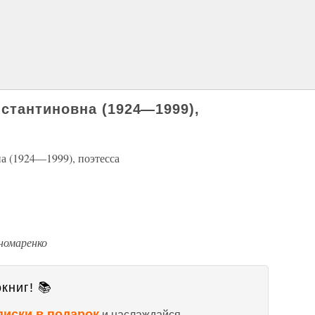
стантиновна (1924—1999),
(1924—1999), поэтесса
ономаренко
книг! 📚
писки в подарок
и наслаждайся