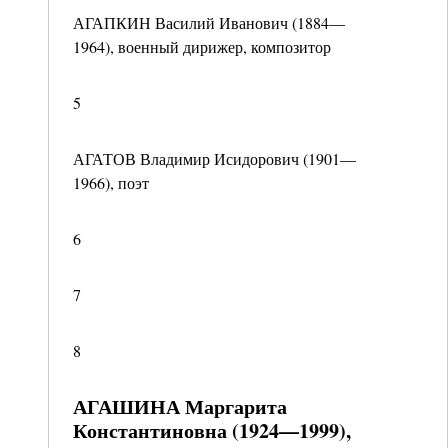
АГАПКИН Василий Иванович (1884—
1964), военный дирижер, композитор
5
АГАТОВ Владимир Исидорович (1901—
1966), поэт
6
7
8
АГАШИНА Маргарита
Константиновна (1924—1999),