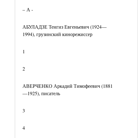
– А -
АБУЛАДЗЕ Тенгиз Евгеньевич (1924—
1994), грузинский кинорежиссер
1
2
АВЕРЧЕНКО Аркадий Тимофеевич (1881
—1925), писатель
3
4