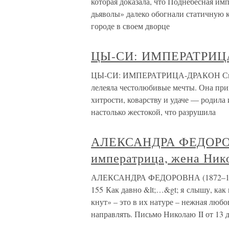
которая доказала, что Поднебесная имп
дьяволы» далеко обогнали статичную
городе в своем дворце
ЦЫ-СИ: ИМПЕРАТРИЦ
ЦЫ-СИ: ИМПЕРАТРИЦА-ДРАКОН Скром
лелеяла честолюбивые мечты. Она при
хитрости, коварству и удаче — родила
настолько жестокой, что разрушила
АЛЕКСАНДРА ФЕДОРОВН
императрица, жена Нико
АЛЕКСАНДРА ФЕДОРОВНА (1872–1918)
155 Как давно &lt;…&gt; я слышу, как 
кнут» – это в их натуре – нежная любо
направлять. Письмо Николаю II от 13 д