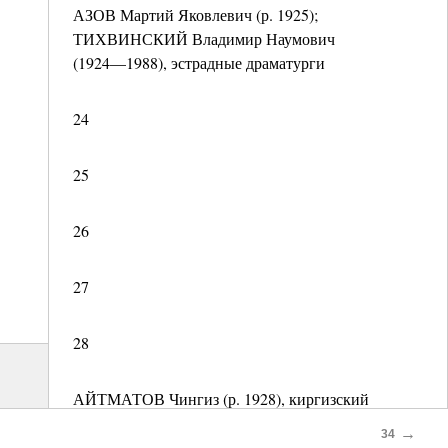
АЗОВ Мартий Яковлевич (р. 1925);
ТИХВИНСКИЙ Владимир Наумович
(1924—1988), эстрадные драматурги
24
25
26
27
28
АЙТМАТОВ Чингиз (р. 1928), киргизский
писатель
→
34