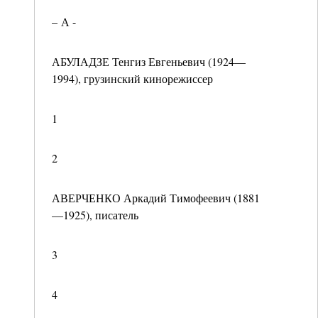
– А -
АБУЛАДЗЕ Тенгиз Евгеньевич (1924—
1994), грузинский кинорежиссер
1
2
АВЕРЧЕНКО Аркадий Тимофеевич (1881
—1925), писатель
3
4