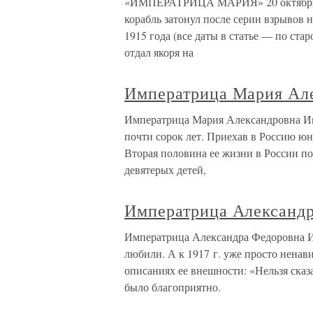
«ИМПЕРАТРИЦА МАРИЯ» 20 октября 1
корабль затонул после серии взрывов 
1915 года (все даты в статье — по с
отдал якоря на
Императрица Мария Ал
Императрица Мария Александровна И
почти сорок лет. Приехав в Россию юн
Вторая половина ее жизни в России п
девятерых детей,
Императрица Александ
Императрица Александра Федоровна И
любили. А к 1917 г. уже просто ненав
описаниях ее внешности: «Нельзя сказ
было благоприятно.