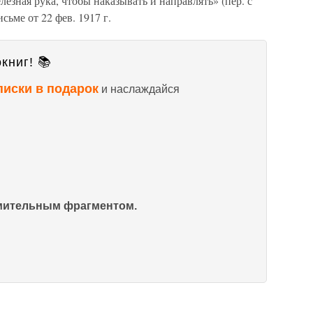
лезная рука, чтобы наказывать и направлять» (пер. с
сьме от 22 фев. 1917 г.
книг! 📚
писки в подарок
и наслаждайся
омительным фрагментом.