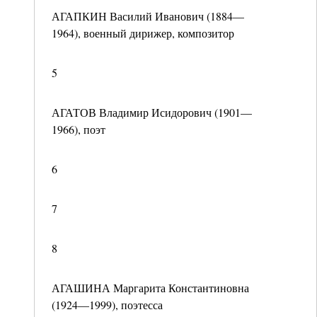
АГАПКИН Василий Иванович (1884—
1964), военный дирижер, композитор
5
АГАТОВ Владимир Исидорович (1901—
1966), поэт
6
7
8
АГАШИНА Маргарита Константиновна
(1924—1999), поэтесса