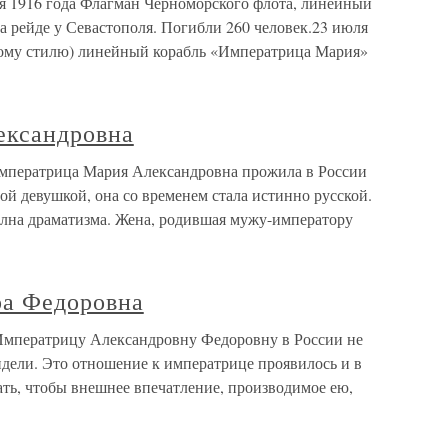
916 года Флагман Черноморского флота, линейный
на рейде у Севастополя. Погибли 260 человек.23 июля
тарому стилю) линейный корабль «Императрица Мария»
ександровна
мператрица Мария Александровна прожила в России
ой девушкой, она со временем стала истинно русской.
олна драматизма. Жена, родившая мужу-императору
ра Федоровна
мператрицу Александровну Федоровну в России не
идели. Это отношение к императрице проявилось и в
ать, чтобы внешнее впечатление, производимое ею,