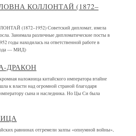
ОВНА КОЛЛОНТАЙ (1872–
Й (1872–1952) Советский дипломат, имела
осла. Занимала различные дипломатические посты в
52 годы находилась на ответственной работе в
года — МИД)
А-ДРАКОН
ная наложница китайского императора втайне
шла к власти над огромной страной благодаря
 императору сына и наследника. Но Цы Си была
РИЦА
их равнинах отгремели залпы «опиумной войны»,