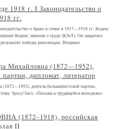
уде 1918 г. I Законодательство о
918 гг.
аконодательство о браке и семье в 1917—1918 гг. Кодекс
л принят Кодекс законов о труде (КЗоТ). Он закрепил
в результате победы революции. Впервые
а Михайловна (1872—1952),
 партии, дипломат, литератор
1872—1952), деятель большевистской партии,
атому Эросу!Загл. «Письма к трудящейся молодежи»
А (1872–1918), российская
лая II