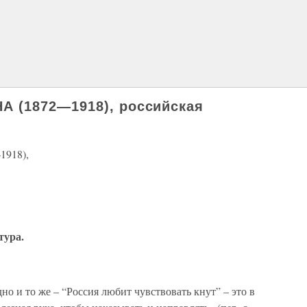
 (1872—1918), российская
918),
тура.
одно и то же – “Россия любит чувствовать кнут” – это в