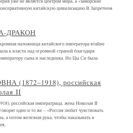
ерия уже не является центром мира, а «заморские
 консервативную китайскую цивилизацию.В Запретном
А-ДРАКОН
ная наложница китайского императора втайне
шла к власти над огромной страной благодаря
 императору сына и наследника. Но Цы Си была
А (1872–1918), российская
лая II
, российская императрица, жена Николая II
говорят одно и то же – «Россия любит чувствовать
вь, а потом железная рука, чтобы наказывать и
ек.