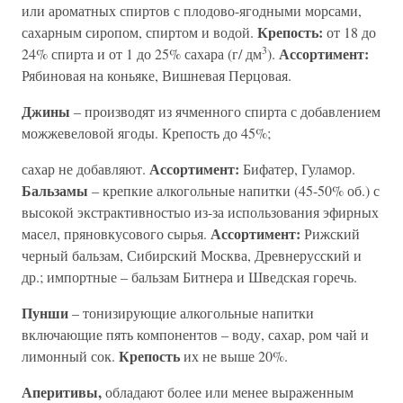
или ароматных спиртов с плодово-ягодными морсами,
Крепость:
сахарным сиропом, спиртом и водой.
от 18 до
3
Ассортимент:
24% спирта и от 1 до 25% сахара (г/ дм
).
Рябиновая на коньяке, Вишневая Перцовая.
Джины
– производят из ячменного спирта с добавлением
можжевеловой ягоды. Крепость до 45%;
Ассортимент:
сахар не добавляют.
Бифатер, Гуламор.
Бальзамы
– крепкие алкогольные напитки (45-50% об.) с
высокой экстрактивностыо из-за использования эфирных
Ассортимент:
масел, пряновкусового сырья.
Рижский
черный бальзам, Сибирский Москва, Древнерусский и
др.; импортные – бальзам Битнера и Шведская горечь.
Пунши
– тонизирующие алкогольные напитки
включающие пять компонентов – воду, сахар, ром чай и
Крепость
лимонный сок.
их не выше 20%.
Аперитивы,
обладают более или менее выраженным