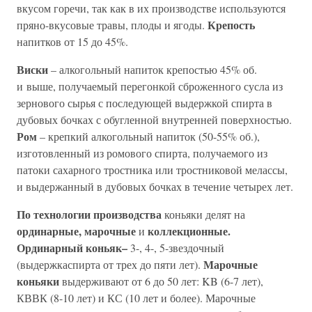
вкусом горечи, так как в их производстве используются
Крепость
пряно-вкусовые травы, плоды и ягоды.
напитков от 15 до 45%.
Виски
– алкогольный напиток крепостью 45% об.
и выше, получаемый перегонкой сброженного сусла из
зернового сырья с последующей выдержкой спирта в
дубовых бочках с обугленной внутренней поверхностью.
Ром
– крепкий алкогольный напиток (50-55% об.),
изготовленный из ромового спирта, получаемого из
патоки сахарного тростника или тростниковой мелассы,
и выдержанный в дубовых бочках в течение четырех лет.
По технологии производства
коньяки делят на
ординарные, марочные
коллекционные.
и
Ординарный коньяк–
3-, 4-, 5-звездочный
Марочные
(выдержкаспирта от трех до пяти лет).
коньяки
выдерживают от 6 до 50 лет: KB (6-7 лет),
КВВК (8-10 лет) и КС (10 лет и более). Марочные