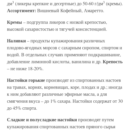
3
3
дм
(ликеры крепкие и десертные) до 50-60 г/дм
(кремы).
Ассортимент:
Вишневый Кофейный, Амаретто.
Кремы
– подгруппа ликеров с низкой крепостью,
высокой сахаристостью и тягучей консистенцией.
Наливки
– продукты купажирования различных
плодово-ягодных морсов с сахарным сиропом, спиртом и
водой. В отдельных случаях применяют подкрашивание,
Крепость
добавление лимонной кислоты, ванилина и др.
– не ниже 18-20%.
Настойки горькие
производят из спиртованных настоев
на травах, корнях, корневищах, коре, плодах и др.; иногда
к ним добавляют различные эфирные масла, а для
смягчения вкуса – до 1% сахара. Настойки содержат от 30
до 45% спирта.
Сладкие и полусладкие настойки
производят путем
купажирования спиртованных настоев пряного сырья