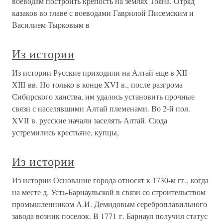
воеводам построить крепость на землях Тояна. Отряд
казаков во главе с воеводами Гаврилой Писемским и
Василием Тырковым в
Из истории
Из истории Русские приходили на Алтай еще в ХII-
ХIII вв. Но только в конце XVI в., после разгрома
Сибирского ханства, им удалось установить прочные
связи с населявшими Алтай племенами. Во 2-й пол.
XVII в. русские начали заселять Алтай. Сюда
устремились крестьяне, купцы,
Из истории
Из истории Основание города относят к 1730-м гг., когда
на месте д. Усть-Барнаульской в связи со строительством
промышленником А.И. Демидовым сереброплавильного
завода возник поселок. В 1771 г. Барнаул получил статус