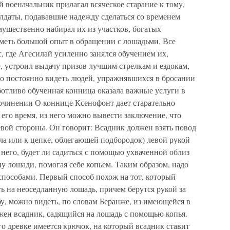
й военачальник прилагал всяческое старание к тому,
лдаты, подававшие надежду сделаться со временем
ущественно набирал их из участков, богатых
меть большой опыт в обращении с лошадьми. Все
 где Агесилай усиленно занялся обучением их,
, устроил выдачу призов лучшим стрелкам и ездокам,
ло постоянно видеть людей, упражнявшихся в бросании
аботливо обученная конница оказала важные услуги в
сочинении О коннице Ксенофонт дает старательно
 его время, из него можно вывести заключение, что
левой стороны. Он говорит: Всадник должен взять повод
а или к цепке, облегающей подбородок) левой рукой
 него, будет ли садиться с помощью ухваченной облиз
у лошади, помогая себе копьем. Таким образом, надо
 способами. Первый способ похож на тот, который
ть на неоседланную лошадь, причем берутся рукой за
бу, можно видеть, по словам Беранже, из имеющейся в
жен всадник, садящийся на лошадь с помощью копья.
го древке имеется крючок, на который всадник ставит