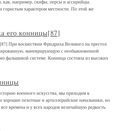
, как, например, скифы, персы и ассирийцы.
и гористым характером местности. По этой же
ка его конницы[87]
ы[87] При восшествии Фридриха Великого на престол
нированную, маневрирующую с необыкновенной
но фальшивой системе. Конница состояла из высоких
онницы
историю военного искусства, мы приходим к
ли хорошие пехотные и артиллерийские начальники, но
 все времена и у всех народов величайшую редкость.