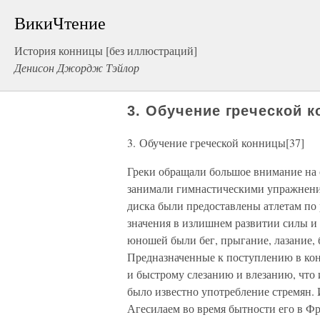
ВикиЧтение
История конницы [без иллюстраций]
Денисон Джордж Тэйлор
3. Обучение греческой к
3. Обучение греческой конницы[37]
Греки обращали большое внимание на о
занимали гимнастическими упражнения
диска были предоставлены атлетам по 
значения в излишнем развитии силы и
юношей были бег, прыгание, лазание, 
Предназначенные к поступлению в ко
и быстрому слезанию и влезанию, что и
было известно употребление стремян.
Агесилаем во время бытности его в Ф