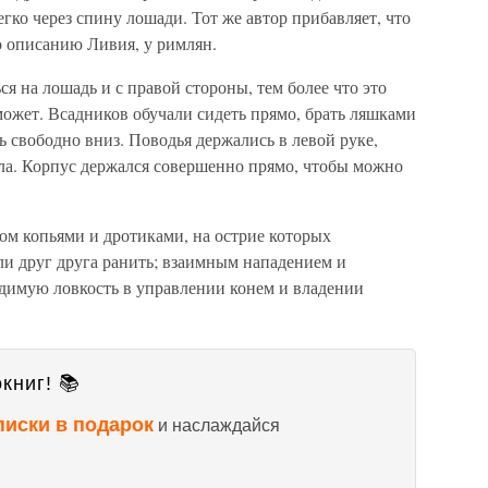
егко через спину лошади. Тот же автор прибавляет, что
о описанию Ливия, у римлян.
я на лошадь и с правой стороны, тем более что это
может. Всадников обучали сидеть прямо, брать ляшками
ь свободно вниз. Поводья держались в левой руке,
ела. Корпус держался совершенно прямо, чтобы можно
ом копьями и дротиками, на острие которых
ли друг друга ранить; взаимным нападением и
димую ловкость в управлении конем и владении
книг! 📚
писки в подарок
и наслаждайся