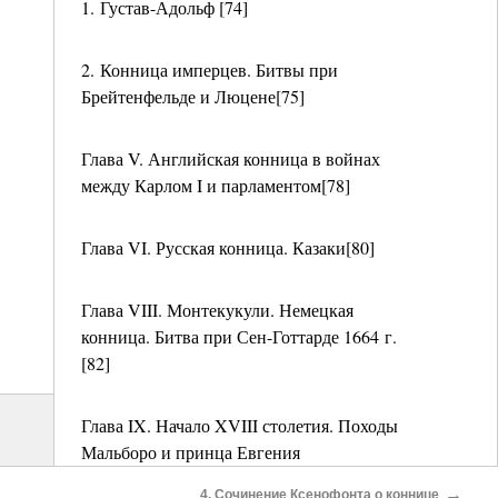
1. Густав-Адольф [74]
2. Конница имперцев. Битвы при
Брейтенфельде и Люцене[75]
Глава V. Английская конница в войнах
между Карлом I и парламентом[78]
Глава VI. Русская конница. Казаки[80]
Глава VIII. Монтекукули. Немецкая
конница. Битва при Сен-Готтарде 1664 г.
[82]
Глава IX. Начало XVIII столетия. Походы
Мальборо и принца Евгения
Савойского[83]
→
4. Сочинение Ксенофонта о коннице