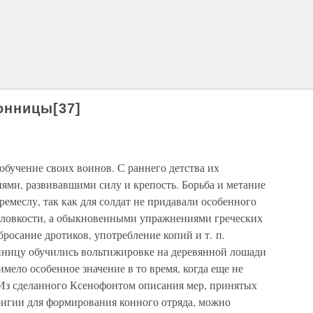
онницы[37]
бучение своих воинов. С раннего детства их
ми, развивавшими силу и крепость. Борьба и метание
ремеслу, так как для солдат не придавали особенного
 ловкости, а обыкновенными упражнениями греческих
бросание дротиков, употребление копий и т. п.
нницу обучились вольтижировке на деревянной лошади
мело особенное значение в то время, когда еще не
 Из сделанного Ксенофонтом описания мер, принятых
ригии для формирования конного отряда, можно