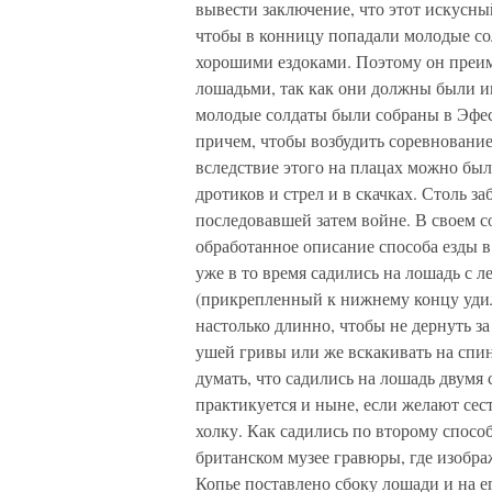
вывести заключение, что этот искусны
чтобы в конницу попадали молодые со
хорошими ездоками. Поэтому он преим
лошадьми, так как они должны были и
молодые солдаты были собраны в Эфес,
причем, чтобы возбудить соревнование
вследствие этого на плацах можно бы
дротиков и стрел и в скачках. Столь з
последовавшей затем войне. В своем 
обработанное описание способа езды в
уже в то время садились на лошадь с 
(прикрепленный к нижнему концу удил
настолько длинно, чтобы не дернуть за
ушей гривы или же вскакивать на спин
думать, что садились на лошадь двумя
практикуется и ныне, если желают сес
холку. Как садились по второму спосо
британском музее гравюры, где изобра
Копье поставлено сбоку лошади и на е