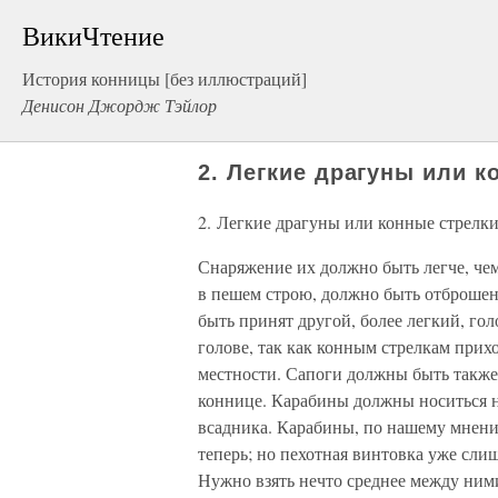
ВикиЧтение
История конницы [без иллюстраций]
Денисон Джордж Тэйлор
2. Легкие драгуны или к
2. Легкие драгуны или конные стрелк
Снаряжение их должно быть легче, че
в пешем строю, должно быть отброшен
быть принят другой, более легкий, го
голове, так как конным стрелкам прихо
местности. Сапоги должны быть также 
коннице. Карабины должны носиться н
всадника. Карабины, по нашему мнени
теперь; но пехотная винтовка уже сли
Нужно взять нечто среднее между ними