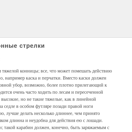
онные стрелки
и
м тяжелой конницы; все, что может помешать действию
о, например каска и перчатки. Вместо каски должен
ловной убор, возможно, более плотно прилегающий к
дится очень часто ходить по лесам и пересеченной
высокие, но не такие тяжелые, как в линейной
а седле в особом футляре позади правой ноги
ю, лучше делать несколько длиннее, чем принято
шком длинна и неудобна для действия ею с лошади.
; такой карабин должен, конечно, быть заряжаемым с