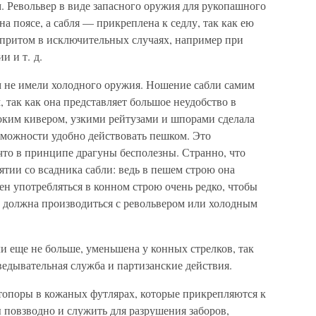
. Револьвер в виде запасного оружия для рукопашного
а поясе, а сабля — прикреплена к седлу, так как ею
 притом в исключительных случаях, например при
и и т. д.
 не имели холодного оружия. Ношение сабли самим
 так как она представляет большое неудобство в
соким кивером, узкими рейтузами и шпорами сделала
зможности удобно действовать пешком. Это
что в принципе драгуны бесполезны. Странно, что
ятии со всадника сабли: ведь в пешем строю она
н употребляться в конном строю очень редко, чтобы
ака должна производиться с револьвером или холодным
ли еще не больше, уменьшена у конных стрелков, так
зведывательная служба и партизанские действия.
топоры в кожаных футлярах, которые прикрепляются к
 повзводно и служить для разрушения заборов,