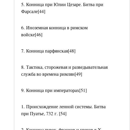
5. Конница при Юлии Цезаре. Битва при
Фарсале[44]
6. Иноземная конница в римском
войске[46]
7. Конница парфянская[48]
8. Тактика, сторожевая и разведывательная
служба во времена римлян[49]
9. Конница при императорах[51]
1. Происхождение ленной системы. Битва
при Пуатье, 732 г. [54]
2. Конница турок, франков и греков в X