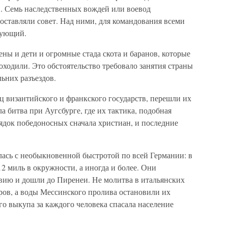
в. Семь наследственных вождей или воевод
оставляли совет. Над ними, для командования всеми
дующий.
ны и дети и огромные стада скота и баранов, которые
оходили. Это обстоятельство требовало занятия страны
ьних разъездов.
 византийского и франкского государств, перешли их
а битва при Аугсбурге, где их тактика, подобная
ядок победоносных сначала христиан, и последние
лась с необыкновенной быстротой по всей Германии: в
2 миль в окружности, а иногда и более. Они
вию и дошли до Пиренеи. Не молитва в итальянских
гров, а воды Мессинского пролива остановили их
го выкупа за каждого человека спасала население