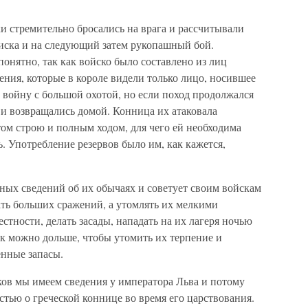
ки стремительно бросались на врага и рассчитывали
иска и на следующий затем рукопашный бой.
понятно, так как войско было составлено из лиц
ния, которые в короле видели только лицо, носившее
а войну с большой охотой, но если поход продолжался
о и возвращались домой. Конница их атаковала
том строю и полным ходом, для чего ей необходима
. Употребление резервов было им, как кажется,
ных сведений об их обычаях и советует своим войскам
ать больших сражений, а утомлять их мелкими
стности, делать засады, нападать на их лагеря ночью
к можно дольше, чтобы утомить их терпение и
енные запасы.
ков мы имеем сведения у императора Льва и потому
тью о греческой коннице во время его царствования.