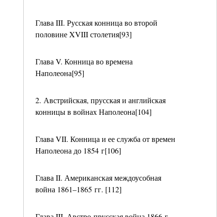
Глава III. Русская конница во второй
половине XVIII столетия[93]
Глава V. Конница во времена
Наполеона[95]
2. Австрийская, прусская и английская
конницы в войнах Наполеона[104]
Глава VII. Конница и ее служба от времен
Наполеона до 1854 г[106]
Глава II. Американская междоусобная
война 1861–1865 гг. [112]
Глава III. Австро-прусская война 1866 г.