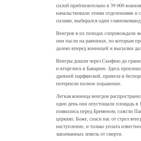
силой приблизительно в 39 000 воино
начальствовали этими отделениями и с
силами, выбирался один главнокоман
Венгров в их походах сопровождали же
они пасли на равнинах, по которым пр
далеко вперед конницей и высылки дал
Венгры дошли через Скифию до границ
и вторглись в Баварию. Здесь произошл
древней парфянской, привела в беспор
потерпели полное поражение.
Легкая конница венгров распространи
один день они опустошали площадь в 1
появились перед Бременом, сожгли Па
церквях: Боже, спаси нас от стрел вен
наступление, и только уплата известно
завоеванных земель от смерти.