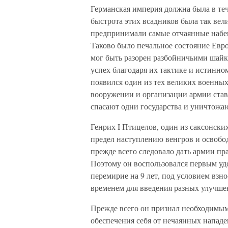
Германская империя должна была в теч
быстрота этих всадников была так вел
предпринимали самые отчаянные набег
Таково было печальное состояние Евро
мог быть разорен разбойничьими шайк
успех благодаря их тактике и истинном
появился один из тех великих военных
вооружении и организации армии став
спасают одни государства и уничтожаю
Генрих I Птицелов, один из саксонски
предел наступлению венгров и освобод
прежде всего следовало дать армии пр
Поэтому он воспользовался первым уд
перемирие на 9 лет, под условием взн
временем для введения разных улучше
Прежде всего он признал необходимым
обеспечения себя от нечаянных нападе