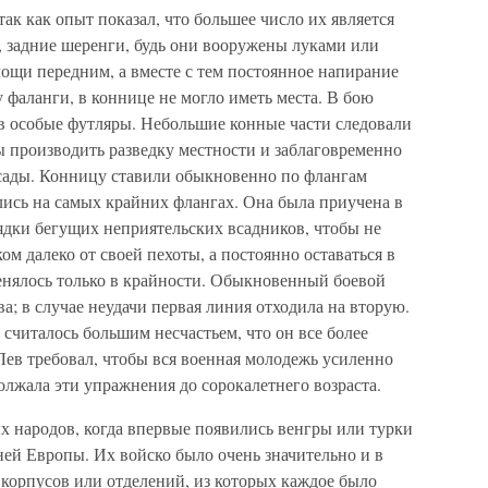
ак как опыт показал, что большее число их является
 задние шеренги, будь они вооружены луками или
мощи передним, а вместе с тем постоянное напирание
у фаланги, в коннице не могло иметь места. В бою
 в особые футляры. Небольшие конные части следовали
 производить разведку местности и заблаговременно
сады. Конницу ставили обыкновенно по флангам
лись на самых крайних флангах. Она была приучена в
лядки бегущих неприятельских всадников, чтобы не
ком далеко от своей пехоты, а постоянно оставаться в
нялось только в крайности. Обыкновенный боевой
ва; в случае неудачи первая линия отходила на вторую.
 считалось большим несчастьем, что он все более
Лев требовал, чтобы вся военная молодежь усиленно
олжала эти упражнения до сорокалетнего возраста.
 народов, когда впервые появились венгры или турки
ей Европы. Их войско было очень значительно и в
 корпусов или отделений, из которых каждое было