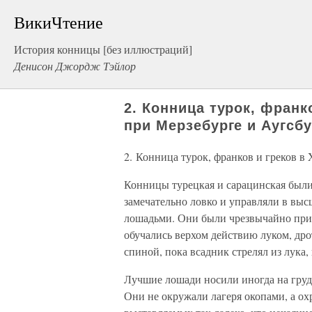
ВикиЧтение
История конницы [без иллюстраций]
Денисон Джордж Тэйлор
2. Конница турок, франк
при Мерзебурге и Аугсбу
2. Конница турок, франков и греков в 
Конницы турецкая и сарацинская были
замечательно ловко и управляли в вы
лошадьми. Они были чрезвычайно при
обучались верхом действию луком, дрот
спиной, пока всадник стрелял из лука,
Лучшие лошади носили иногда на груд
Они не окружали лагеря окопами, а ох