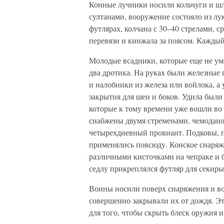
Конные лучники носили кольчуги и ш
султанами, вооружение состояло из лу
футлярах, колчана с 30–40 стрелами, 
перевязи и кинжала за поясом. Каждый 
Молодые всадники, которые еще не уме
два дротика. На руках были железные
и налобники из железа или войлока, а 
закрытия для шеи и боков. Удила были
которые к тому времени уже вошли во
снабжены двумя стременами, чемоданом
четырехдневный провиант. Подковы, п
применялись повсюду. Конское снаряж
различными кисточками на чепраке и 
седлу прикреплялся футляр для секиры
Воины носили поверх снаряжения и в
совершенно закрывали их от дождя. Эт
для того, чтобы скрыть блеск оружия 