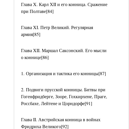
Глава X. Карл XII и его конница. Сражение
при Полтаве[84]
Глава XI. Петр Великий. Регулярная
армия[85]
Глава XII. Маршал Саксонский. Его мысли
о коннице[86]
1. Организация и тактика его конницы[87]
2. Подвиги прусской конницы. Битвы при
Гогенфридберге, Зооре, Гохкирхене, Праге,
Россбахе, Лейтене и Цорндорфе[91]
Глава II. Австрийская конница в войнах
Фридриха Великого[92]