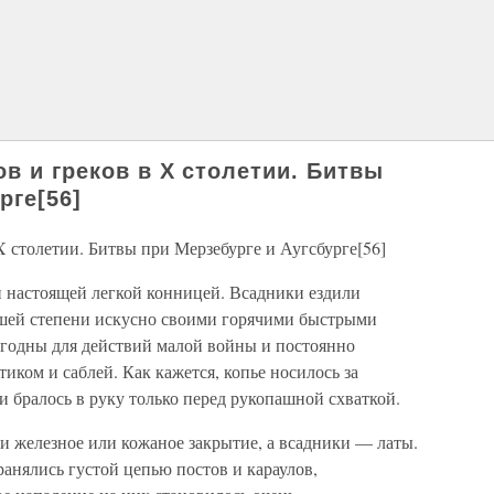
ов и греков в X столетии. Битвы
рге[56]
X столетии. Битвы при Мерзебурге и Аугсбурге[56]
 настоящей легкой конницей. Всадники ездили
сшей степени искусно своими горячими быстрыми
годны для действий малой войны и постоянно
иком и саблей. Как кажется, копье носилось за
 и бралось в руку только перед рукопашной схваткой.
и железное или кожаное закрытие, а всадники — латы.
ранялись густой цепью постов и караулов,