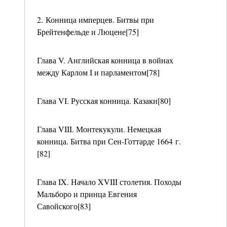
2. Конница имперцев. Битвы при
Брейтенфельде и Люцене[75]
Глава V. Английская конница в войнах
между Карлом I и парламентом[78]
Глава VI. Русская конница. Казаки[80]
Глава VIII. Монтекукули. Немецкая
конница. Битва при Сен-Готтарде 1664 г.
[82]
Глава IX. Начало XVIII столетия. Походы
Мальборо и принца Евгения
Савойского[83]