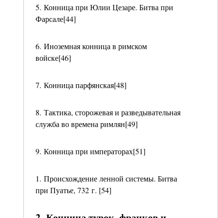
5. Конница при Юлии Цезаре. Битва при
Фарсале[44]
6. Иноземная конница в римском
войске[46]
7. Конница парфянская[48]
8. Тактика, сторожевая и разведывательная
служба во времена римлян[49]
9. Конница при императорах[51]
1. Происхождение ленной системы. Битва
при Пуатье, 732 г. [54]
2. Конница турок, франков и