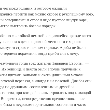
ый четырехугольник, в котором ожидали
арались перейти как можно скорее к рукопашному бою,
и совершались в строе в виде пустого внутри каре,
ыстро выстроить боевой порядок.
бенно со стойкой пехотой, старавшейся прежде всего
тупали они в дело на ровной местности с хорошо
омкнутом строю и полном порядке. Арабы не были
 терпели поражения, когда прибегали к нему.
азумевали тогда всех жителей Западной Европы, —
 Их конница и пехота были вполне приучены к
жена щитами, копьями и очень длинными мечами,
лечевой перевязи, а иногда и на поясной. Для боя они
гда по дружинам, составленным из друзей и
я система, при которой воины строились под командой
. Во времена, непосредственно предшествовавшие
в была в неудовлетворительном состоянии и часто