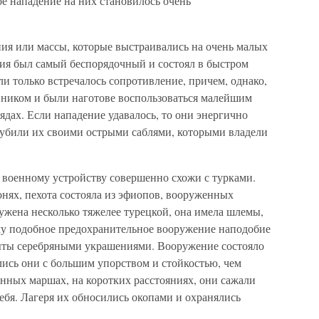
ое нападение на них становилось очень
ния или массы, которые выстраивались на очень малых
вия был самый беспорядочный и состоял в быстром
ли только встречалось сопротивление, причем, однако,
вником и были наготове воспользоваться малейшим
ядах. Если нападение удавалось, то они энергично
убили их своими острыми саблями, которыми владели
военному устройству совершенно схожи с турками.
нях, пехота состояла из эфиопов, вооруженных
жена несколько тяжелее турецкой, она имела шлемы,
ому подобное предохранительное вооружение наподобие
рыты серебряными украшениями. Вооружение состояло
ались они с большим упорством и стойкостью, чем
нных маршах, на коротких расстояниях, они сажали
ебя. Лагеря их обносились окопами и охранялись