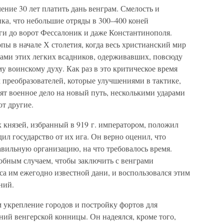
ение 30 лет платить дань венграм. Смелость и
ика, что небольшие отряды в 300–400 коней
и до ворот Фессалоник и даже Константинополя.
пы в начале Х столетия, когда весь христианский мир
ами этих легких всадников, одерживавших, повсюду
у воинскому духу. Как раз в это критическое время
 преобразователей, которые улучшениями в тактике,
ят военное дело на новый путь, несколькими ударами
т другие.
х князей, избранный в 919 г. императором, положил
ил государство от их ига. Он верно оценил, что
авильную организацию, на что требовалось время.
обным случаем, чтобы заключить с венграми
оса им ежегодно известной дани, и воспользовался этим
ний.
 укрепление городов и постройку фортов для
ний венгерской конницы. Он надеялся, кроме того,