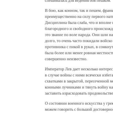
спешивалась для ведения боя пешком.
В бою, как конном, так и пешем, фран
преимущественно на силу первого нат
Дисциплина была слаба, что и вполне 
благородного и свободного происхожде
это звание по воле народа. Они шли н
долго, то очень часто покидали войск
противника с пикой в руках, в сомкну
была более или менее ровная местность
совершенно неизвестно.
Император Лев дает несколько интерес
в случае войны с ними всячески избег
схватками в закрытой, пересеченной ме
конными лучниками и тянуть войну ка
заставить израсходовать продовольств
О состоянии военного искусства у гре
можем говорить с большой достовернос