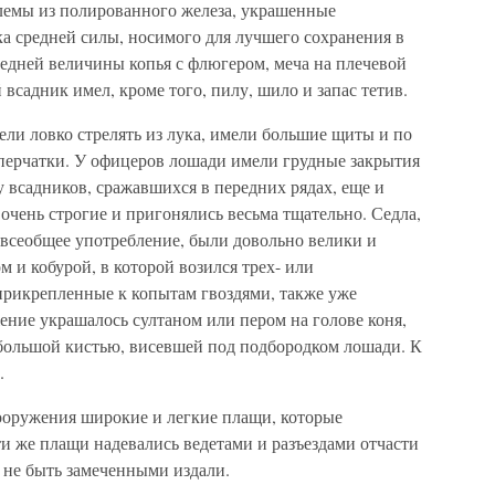
лемы из полированного железа, украшенные
ка средней силы, носимого для лучшего сохранения в
средней величины копья с флюгером, меча на плечевой
всадник имел, кроме того, пилу, шило и запас тетив.
ли ловко стрелять из лука, имели большие щиты и по
 перчатки. У офицеров лошади имели грудные закрытия
у всадников, сражавшихся в передних рядах, еще и
 очень строгие и пригонялись весьма тщательно. Седла,
 всеобщее употребление, были довольно велики и
 и кобурой, в которой возился трех- или
рикрепленные к копытам гвоздями, также уже
ение украшалось султаном или пером на голове коня,
большой кистью, висевшей под подбородком лошади. К
.
ооружения широкие и легкие плащи, которые
и же плащи надевались ведетами и разъездами отчасти
и не быть замеченными издали.