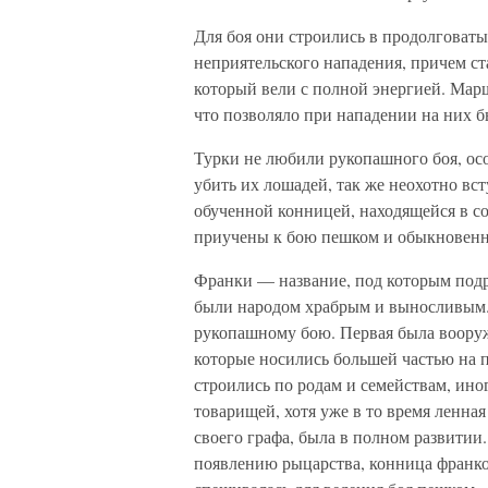
Для боя они строились в продолговат
неприятельского нападения, причем ст
который вели с полной энергией. Марш
что позволяло при нападении на них б
Турки не любили рукопашного боя, осо
убить их лошадей, так же неохотно вс
обученной конницей, находящейся в с
приучены к бою пешком и обыкновенно
Франки — название, под которым подр
были народом храбрым и выносливым.
рукопашному бою. Первая была воору
которые носились большей частью на п
строились по родам и семействам, ино
товарищей, хотя уже в то время ленна
своего графа, была в полном развитии
появлению рыцарства, конница франко