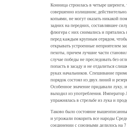
Конница строилась в четыре шеренги, т
совершенно излишним; действительно,
копьями, не могут оказать никакой по
задних на передних, составлявшее сил
флюгера с них снимались и прятались
перед каждым крупным отрядом, чтобы
открывать устроенные неприятелем за
пехоты, причем лучшие части станови
случае победы не преследовать без ог
попасть в засаду и не отдалиться слиш
руках начальников. Спешивание приме
порядок состоял из двух линий и резер
Особенное значение придавали луку, и
выходил из употребления. Император 
упражнялась в стрельбе из лука и прод
Таково было состояние вышеописанных
и угрожали покорить все народы Средн
соединении с союзными делилось на 7