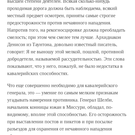
высшей степени деятелен. Всякая сколько-нибудь
проходимая дорога должна быть наблюдаема, всякий
местный предмет осмотрен, приняты самые строгие
предосторожности против нечаянного нападения.
Напротив того, на рекогносцировке должна преобладать
смелость; при этом чем смелее тем лучше. Архидиакон
Денисон из Таунтона, довольно известный писатель,
говорит: Я не выношу этой мелкой, пошлой, противной
добродетели, называемой рассудительностью. Эти слова
показывают, что у него, пожалуй, не было недостатка в
кавалерийских способностях.
Что еще совершенно необходимо для кавалерийского
генерала, это — умение по самым мелким признакам
угадывать намерения противника. Генерал Шелби,
начальник конницы южан в Миссури, обладал, по-
видимому, вполне этой способностью. Его осторожность
при выставлении постов и пикетов и при посылке
разъездов для охранения от нечаянного нападения