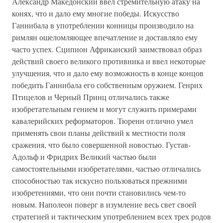
Александр Македонский ввел стремительную атаку на
конях, что и дало ему многие победы. Искусство
Ганнибала в употреблении конницы производило на
римлян ошеломляющее впечатление и доставляло ему
часто успех. Сципион Африканский заимствовал образ
действий своего великого противника и ввел некоторые
улучшения, что и дало ему возможность в конце концов
победить Ганнибала его собственным оружием. Генрих
Птицелов и Черный Принц отличались также
изобретательным гением и могут служить примерами
кавалерийских реформаторов. Тюренн отлично умел
применять свои планы действий к местности поля
сражения, что было совершенной новостью. Густав-
Адольф и Фридрих Великий частью были
самостоятельными изобретателями, частью отличались
способностью так искусно пользоваться прежними
изобретениями, что они почти становились чем-то
новым. Наполеон поверг в изумление весь свет своей
стратегией и тактическим употреблением всех трех родов