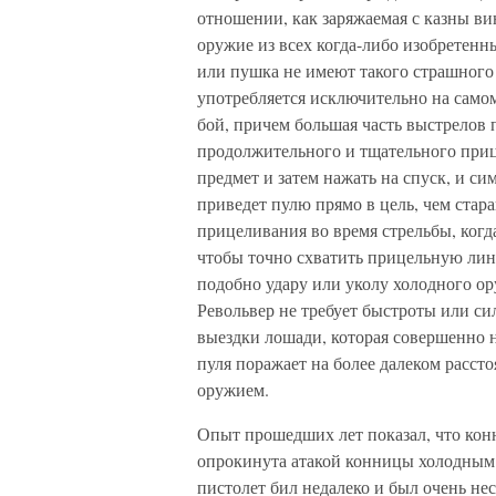
отношении, как заряжаемая с казны ви
оружие из всех когда-либо изобретенны
или пушка не имеют такого страшного
употребляется исключительно на само
бой, причем большая часть выстрелов п
продолжительного и тщательного прице
предмет и затем нажать на спуск, и си
приведет пулю прямо в цель, чем стар
прицеливания во время стрельбы, когд
чтобы точно схватить прицельную лин
подобно удару или уколу холодного ору
Револьвер не требует быстроты или си
выездки лошади, которая совершенно н
пуля поражает на более далеком расст
оружием.
Опыт прошедших лет показал, что кон
опрокинута атакой конницы холодным
пистолет бил недалеко и был очень не