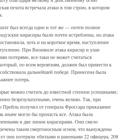
кая пехота встречала атаки в том строю, в котором
м.
льтат был всегда один и тот же — почти полное
цузские кирасиры были почти истреблены, но атака
иостановила, хоть и на короткое время, наступление
тупление. При Вионвиле атака кирасир и улан
ыми потерями, все-таки не может считаться
 который, по всем вероятиям, должен был привести к
собствовала дальнейшей победе. Принесена была
важнее потерь.
орые можно считать до известной степени успешными;
енно безрезультатными, очень велико. Так, при
дю Прейль получил от генерала Фроссара приказание
ак иначе могло бы пропасть все. Атака была
оенными в две линии кирасирами. Они смело
тречены таким смертоносным огнем, что вынуждены
нут они потеряли убитыми и ранеными 22 офицера, 208