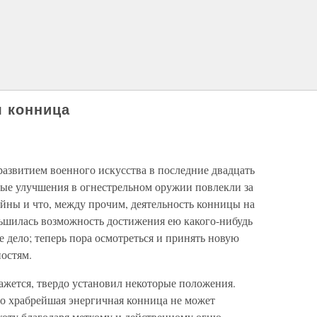
я конница
развитием военного искусства в последние двадцать
льные улучшения в огнестрельном оружии повлекли за
йны и что, между прочим, деятельность конницы на
ньшилась возможность достижения ею какого-нибудь
е дело; теперь пора осмотреться и принять новую
остям.
ажется, твердо установил некоторые положения.
то храбрейшая энергичная конница не может
ехоту благодаря меткому и действенному огню