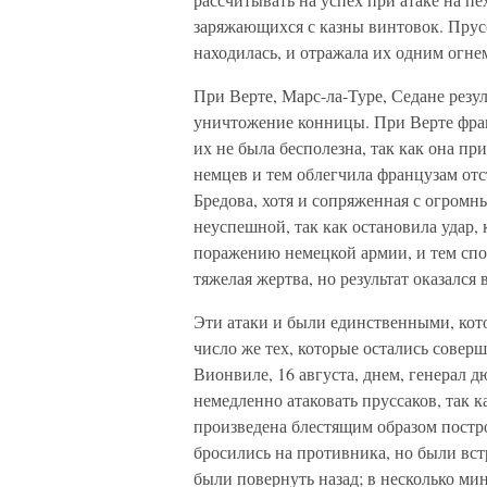
заряжающихся с казны винтовок. Прусс
находилась, и отражала их одним огне
При Верте, Марс-ла-Туре, Седане резу
уничтожение конницы. При Верте фран
их не была бесполезна, так как она пр
немцев и тем облегчила французам отс
Бредова, хотя и сопряженная с огромн
неуспешной, так как остановила удар,
поражению немецкой армии, и тем спо
тяжелая жертва, но результат оказался 
Эти атаки и были единственными, кот
число же тех, которые остались соверш
Вионвиле, 16 августа, днем, генерал 
немедленно атаковать пруссаков, так к
произведена блестящим образом постр
бросились на противника, но были вс
были повернуть назад; в несколько ми