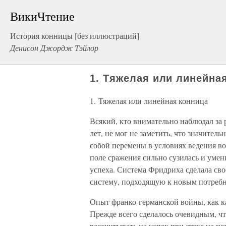
ВикиЧтение
История конницы [без иллюстраций]
Денисон Джордж Тэйлор
1. Тяжелая или линейна
1. Тяжелая или линейная конница
Всякий, кто внимательно наблюдал за 
лет, не мог не заметить, что значите
собой перемены в условиях ведения во
поле сражения сильно сузилась и уме
успеха. Система Фридриха сделала сво
систему, подходящую к новым потребн
Опыт франко-германской войны, как к
Прежде всего сделалось очевидным, ч
рассчитывать на успех при атаке на п