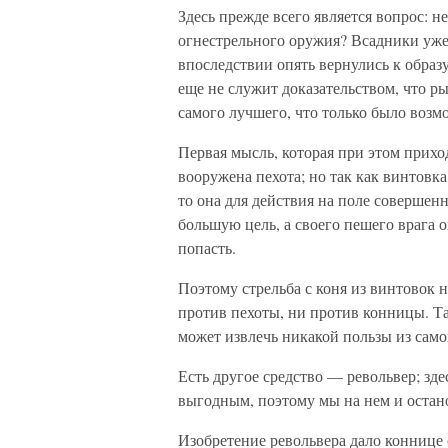
Здесь прежде всего является вопрос: 
огнестрельного оружия? Всадники уже 
впоследствии опять вернулись к образ
еще не служит доказательством, что р
самого лучшего, что только было возм
Первая мысль, которая при этом прихо
вооружена пехота; но так как винтовк
то она для действия на поле совершенн
большую цель, а своего пешего врага о
попасть.
Поэтому стрельба с коня из винтовок 
против пехоты, ни против конницы. Та
может извлечь никакой пользы из сам
Есть другое средство — револьвер; зд
выгодным, поэтому мы на нем и остан
Изобретение револьвера дало коннице 