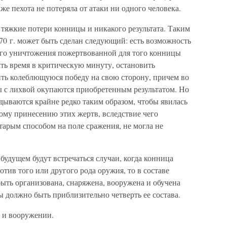
е пехота не потеряла от атаки ни одного человека.
 тяжкие потери конницы и никакого результата. Таким
70 г. может быть сделан следующий: есть возможность
ого уничтожения пожертвованной для того конницы
ть время в критическую минуту, остановить
ить колеблющуюся победу на свою сторону, причем во
ы с лихвой окупаются приобретенным результатом. Но
дываются крайне редко таким образом, чтобы явилась
ому принесению этих жертв, вследствие чего
арым способом на поле сражения, не могла не
в будущем будут встречаться случаи, когда конница
тив того или другого рода оружия, то в составе
ыть организована, снаряжена, вооружена и обучена
ы должно быть приблизительно четверть ее состава.
и и вооружении.