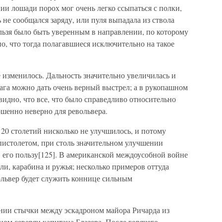
нии лошади порох мог очень легко ссыпаться с полки,
 не сообщался заряду, или пуля выпадала из ствола
льзя было быть уверенным в направлении, по которому
но, что тогда полагавшиеся исключительно на такое
е изменилось. Дальность значительно увеличилась и
ага можно дать очень верный выстрел; а в рукопашном
видно, что все, что было справедливо относительно
ршенно неверно для револьвера.
 20 столетий нисколько не улучшилось, и потому
пистолетом, при столь значительном улучшении
 его пользу[125]. В американской междоусобной войне
ли, карабина и ружья; несколько примеров оттуда
ольвер будет служить коннице сильным
нии стычки между эскадроном майора Ричарда из
ном северян капитана Блазера. После горячего