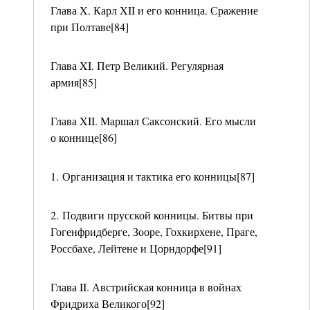
Глава X. Карл XII и его конница. Сражение
при Полтаве[84]
Глава XI. Петр Великий. Регулярная
армия[85]
Глава XII. Маршал Саксонский. Его мысли
о коннице[86]
1. Организация и тактика его конницы[87]
2. Подвиги прусской конницы. Битвы при
Гогенфридберге, Зооре, Гохкирхене, Праге,
Россбахе, Лейтене и Цорндорфе[91]
Глава II. Австрийская конница в войнах
Фридриха Великого[92]