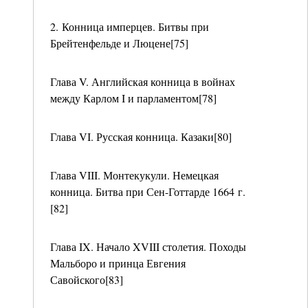
2. Конница имперцев. Битвы при
Брейтенфельде и Люцене[75]
Глава V. Английская конница в войнах
между Карлом I и парламентом[78]
Глава VI. Русская конница. Казаки[80]
Глава VIII. Монтекукули. Немецкая
конница. Битва при Сен-Готтарде 1664 г.
[82]
Глава IX. Начало XVIII столетия. Походы
Мальборо и принца Евгения
Савойского[83]