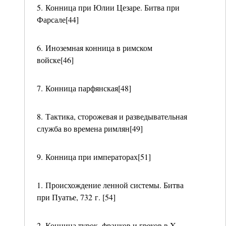
5. Конница при Юлии Цезаре. Битва при
Фарсале[44]
6. Иноземная конница в римском
войске[46]
7. Конница парфянская[48]
8. Тактика, сторожевая и разведывательная
служба во времена римлян[49]
9. Конница при императорах[51]
1. Происхождение ленной системы. Битва
при Пуатье, 732 г. [54]
2. Конница турок, франков и греков в X