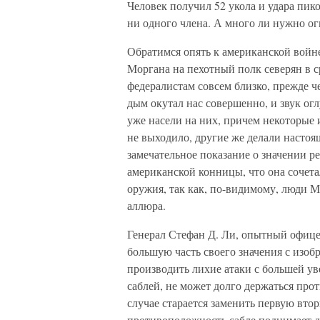
Человек получил 52 укола и удара пико
ни одного члена. А много ли нужно ог
Обратимся опять к американской войн
Моргана на пехотный полк северян в 
федералистам совсем близко, прежде ч
дым окутал нас совершенно, и звук о
уже насели на них, причем некоторые 
не выходило, другие же делали настоя
замечательное показание о значении ре
американской конницы, что она сочета
оружия, так как, по-видимому, люди М
аллюра.
Генерал Стефан Д. Ли, опытный офице
большую часть своего значения с изоб
производить лихие атаки с большей ув
саблей, не может долго держаться пр
случае старается заменить первую вто
противоположность сабле поднимает д