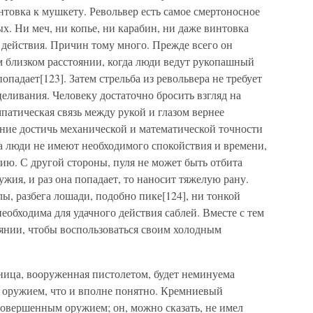
нтовка к мушкету. Револьвер есть самое смертоносное
х. Ни меч, ни копье, ни карабин, ни даже винтовка
 действия. Причин тому много. Прежде всего он
м близком расстоянии, когда люди ведут рукопашный
опадает[123]. Затем стрельба из револьвера не требует
ливания. Человеку достаточно бросить взгляд на
мпатическая связь между рукой и глазом вернее
ание достичь механической и математической точности
а люди не имеют необходимого спокойствия и времени,
ию. С другой стороны, пуля не может быть отбита
жия, и раз она попадает, то наносит тяжелую рану.
лы, разбега лошади, подобно пике[124], ни тонкой
еобходима для удачного действия саблей. Вместе с тем
оянии, чтобы воспользоваться своим холодным
ница, вооруженная пистолетом, будет неминуема
 оружием, что и вполне понятно. Кремниевый
совершенным оружием; он, можно сказать, не имел