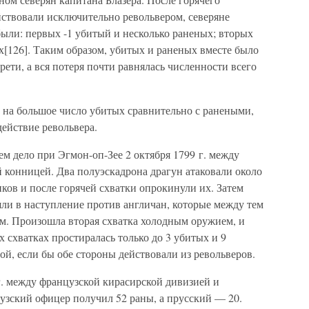
йствовали исключительно револьвером, северяне
ыли: первых -1 убитый и несколько раненых; вторых
[126]. Таким образом, убитых и раненых вместе было
 трети, а вся потеря почти равнялась численности всего
м на большое число убитых сравнительно с ранеными,
действие револьвера.
 дело при Эгмон-оп-Зее 2 октября 1799 г. между
 конницей. Два полуэскадрона драгун атаковали около
ков и после горячей схватки опрокинули их. Затем
ли в наступление против англичан, которые между тем
м. Произошла вторая схватка холодным оружием, и
х схватках простиралась только до 3 убитых и 9
ой, если бы обе стороны действовали из револьверов.
г. между французской кирасирской дивизией и
узский офицер получил 52 раны, а прусский — 20.