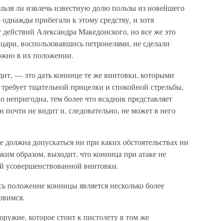
нельзя ли извлечь известную долю пользы из новейшего
однажды прибегали к этому средству, и хотя
у действий Александра Македонского, но все же это
ыцари, воспользовавшись петронелями, не сделали
ожно в их положении.
дит, — это дать коннице те же винтовки, которыми
а требует тщательной прицелки и спокойной стрельбы,
о непригодна, тем более что всадник представляет
н почти не видит и, следовательно, не может в него
не должна допускаться ни при каких обстоятельствах ни
ким образом, выходит, что конница при атаке не
ой усовершенствованной винтовки.
есь положение конницы является несколько более
овимся.
оружие, которое стоит к пистолету в том же