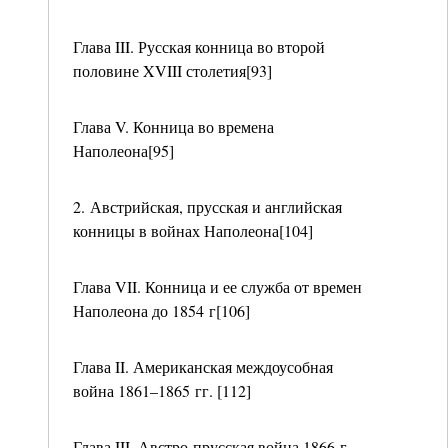
Глава III. Русская конница во второй
половине XVIII столетия[93]
Глава V. Конница во времена
Наполеона[95]
2. Австрийская, прусская и английская
конницы в войнах Наполеона[104]
Глава VII. Конница и ее служба от времен
Наполеона до 1854 г[106]
Глава II. Американская междоусобная
война 1861–1865 гг. [112]
Глава III. Австро-прусская война 1866 г.