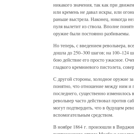
никакого значения, так как при движе
или кремень не давал искры, или огонь
раньше выстрела. Наконец, никогда не
пуля вылетит из ствола. Вполне понят
оружие были постоянно разбиваемы.
Но теперь, с введением револьвера, вс
дошла до 250–300 шагов; на 100–124 ш
бою действие его просто ужасное. Оче
гладкого кремниевого пистолета, сове
С другой стороны, холодное оружие за
понятно, что отношение между ним и 
последнего, существенно изменилось в
револьвер часто действовал против саб
могут подтвердить, что в будущем рев
вспомогательным средством.
В ноябре 1864 г. произошли в Вирджи
партизанского отряда Мосби и эскадро