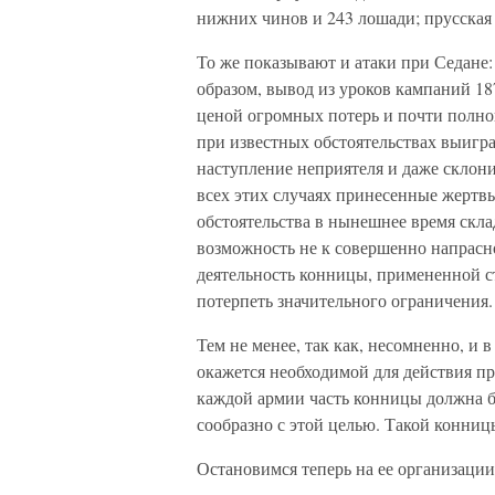
нижних чинов и 243 лошади; прусская ж
То же показывают и атаки при Седане:
образом, вывод из уроков кампаний 18
ценой огромных потерь и почти полн
при известных обстоятельствах выигра
наступление неприятеля и даже склон
всех этих случаях принесенные жертв
обстоятельства в нынешнее время скла
возможность не к совершенно напрасн
деятельность конницы, примененной ст
потерпеть значительного ограничения.
Тем не менее, так как, несомненно, и 
окажется необходимой для действия про
каждой армии часть конницы должна б
сообразно с этой целью. Такой конниц
Остановимся теперь на ее организаци