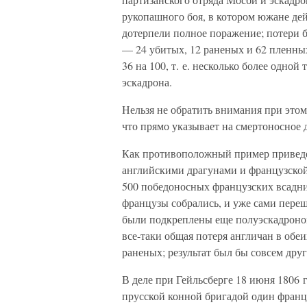
рукопашного боя, в котором южане де
дотерпели полное поражение; потери б
— 24 убитых, 12 раненых и 62 пленных
36 на 100, т. е. несколько более одной
эскадрона.
Нельзя не обратить внимания при это
что прямо указывает на смертоносное 
Как противоположный пример приведем
английскими драгунами и французской
500 победоносных французских всадни
французы собрались, и уже сами переш
были подкреплены еще полуэскадроно
все-таки общая потеря англичан в обеи
раненых; результат был бы совсем друг
В деле при Гейльсберге 18 июня 1806 
прусской конной бригадой один франц