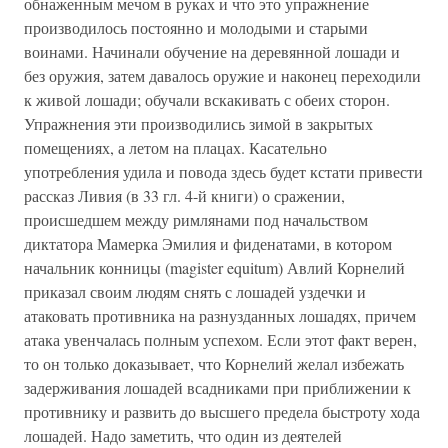
обнаженным мечом в руках и что это упражнение
производилось постоянно и молодыми и старыми
воинами. Начинали обучение на деревянной лошади и
без оружия, затем давалось оружие и наконец переходили
к живой лошади; обучали вскакивать с обеих сторон.
Упражнения эти производились зимой в закрытых
помещениях, а летом на плацах. Касательно
употребления удила и повода здесь будет кстати привести
рассказ Ливия (в 33 гл. 4-й книги) о сражении,
происшедшем между римлянами под начальством
диктаторa Мамерка Эмилия и фиденатами, в котором
начальник конницы (magister equitum) Авлий Корнелий
приказал своим людям снять с лошадей уздечки и
атаковать противника на разнузданных лошадях, причем
атака увенчалась полным успехом. Если этот факт верен,
то он только доказывает, что Корнелий желал избежать
задерживания лошадей всадниками при приближении к
противнику и развить до высшего предела быстроту хода
лошадей. Надо заметить, что один из деятелей