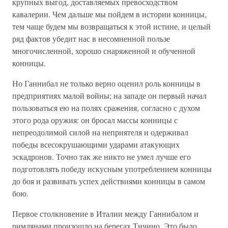
крупных выгод, доставляемых превосходством
кавалерии. Чем дальше мы пойдем в истории конницы,
тем чаще будем мы возвращаться к этой истине, и целый
ряд фактов убедит нас в несомненной пользе
многочисленной, хорошо снаряженной и обученной
конницы.
Но Ганнибал не только верно оценил роль конницы в
предприятиях малой войны; на западе он первый начал
пользоваться ею на полях сражения, согласно с духом
этого рода оружия: он бросал массы конницы с
непреодолимой силой на неприятеля и одерживал
победы всесокрушающими ударами атакующих
эскадронов. Точно так же никто не умел лучше его
подготовлять победу искусным употреблением конницы
до боя и развивать успех действиями конницы в самом
бою.
Первое столкновение в Италии между Ганнибалом и
римлянами произошло на берегах Тичино. Это было