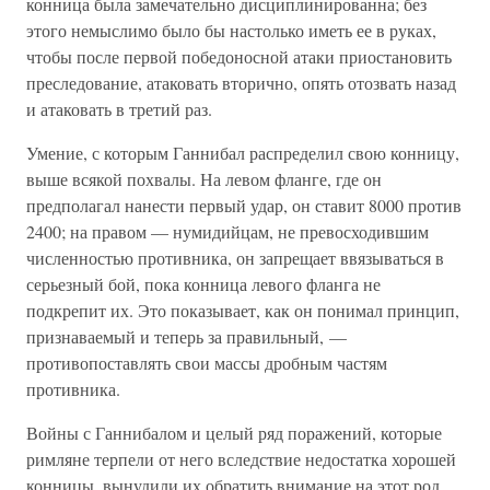
конница была замечательно дисциплинированна; без
этого немыслимо было бы настолько иметь ее в руках,
чтобы после первой победоносной атаки приостановить
преследование, атаковать вторично, опять отозвать назад
и атаковать в третий раз.
Умение, с которым Ганнибал распределил свою конницу,
выше всякой похвалы. На левом фланге, где он
предполагал нанести первый удар, он ставит 8000 против
2400; на правом — нумидийцам, не превосходившим
численностью противника, он запрещает ввязываться в
серьезный бой, пока конница левого фланга не
подкрепит их. Это показывает, как он понимал принцип,
признаваемый и теперь за правильный, —
противопоставлять свои массы дробным частям
противника.
Войны с Ганнибалом и целый ряд поражений, которые
римляне терпели от него вследствие недостатка хорошей
конницы, вынудили их обратить внимание на этот род