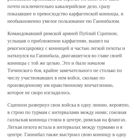
почти исключительно кавалерийское дело, сразу
показавшее и превосходство карфагенской конницы, и
необыкновенно умелое пользование ею Ганнибалом.
Командовавший римской армией Публий Сципион,
услышав о приближении карфагенян, вышел на
рекогносцировку с конницей и частью легкой пехоты и
наткнулся на Ганнибала, двигавшегося во главе своей
конницы с той же целью. Это и было началом
Тичинского боя, крайне замечательного не столько по
числу участвовавших в нем войск, сколько по
произведенному им нравственному впечатлению,
которое не скоро изгладилось.
Сципион развернул свои войска в одну линию, вероятно,
в строю по турмам с интервалами между ними; союзная
галльская конница стояла в центре, римская на флангах.
Легкая пехота встала в интервалах между турмами и в
центре. Ганнибал также выстроил свою конницу в одну