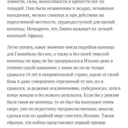
ловкости, силы, выносливости и крепости ног их
лошадей. Они были незаменимы в засадах, нечаянных
нападениях, мелких схватках и при действиях на
пересеченной местности, труднодоступной для прочей
конницы. Немудрено, что Ливии называет их лучшей
конницей Африки.
Легко понять, какое значение имела подобная конница
для Ганнибала; без нее, а также и без своей тяжелой
конницы он вряд ли бы продержался в Италии даже в
течение одной кампании; с ними же он не только
сражался 16 лет в неприятельской стране, вдали от своей
базы и даже совершенно отрезанный от нее, но и
сражался, за редкими исключениями, победоносно, хотя в
конце концов и без всякого результата. Если бы у римлян
была такая же конница, то он был бы вынужден очень
скоро, уже по недостатку продовольственных запасов,
сдаться или по крайней мере очистить Италию. Таким
образом, эти войны представляют первый пример