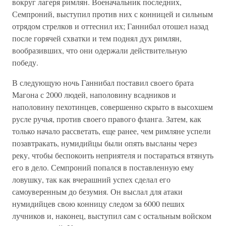
вокруг лагеря римлян. Военачальник последних,
Семпроний, выступил против них с конницей и сильным
отрядом стрелков и оттеснил их; Ганнибал отошел назад
после горячей схватки и тем поднял дух римлян,
вообразивших, что они одержали действительную
победу.
В следующую ночь Ганнибал поставил своего брата
Магона с 2000 людей, наполовину всадников и
наполовину пехотинцев, совершенно скрыто в высохшем
русле ручья, против своего правого фланга. Затем, как
только начало рассветать, еще ранее, чем римляне успели
позавтракать, нумидийцы были опять высланы через
реку, чтобы беспокоить неприятеля и постараться втянуть
его в дело. Семпроний попался в поставленную ему
ловушку, так как вчерашний успех сделал его
самоуверенным до безумия. Он выслал для атаки
нумидийцев свою конницу следом за 6000 пеших
лучников и, наконец, выступил сам с остальным войском