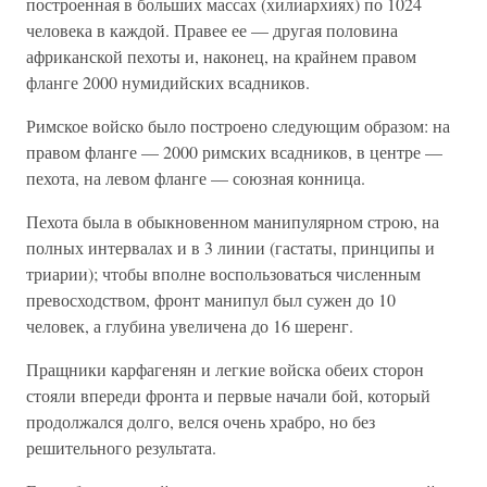
построенная в больших массах (хилиархиях) по 1024
человека в каждой. Правее ее — другая половина
африканской пехоты и, наконец, на крайнем правом
фланге 2000 нумидийских всадников.
Римское войско было построено следующим образом: на
правом фланге — 2000 римских всадников, в центре —
пехота, на левом фланге — союзная конница.
Пехота была в обыкновенном манипулярном строю, на
полных интервалах и в 3 линии (гастаты, принципы и
триарии); чтобы вполне воспользоваться численным
превосходством, фронт манипул был сужен до 10
человек, а глубина увеличена до 16 шеренг.
Пращники карфагенян и легкие войска обеих сторон
стояли впереди фронта и первые начали бой, который
продолжался долго, велся очень храбро, но без
решительного результата.