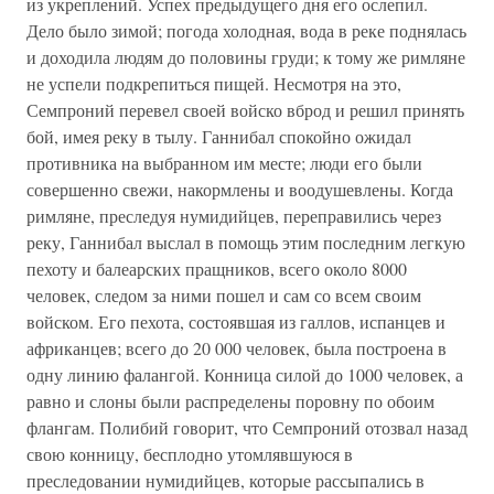
из укреплений. Успех предыдущего дня его ослепил.
Дело было зимой; погода холодная, вода в реке поднялась
и доходила людям до половины груди; к тому же римляне
не успели подкрепиться пищей. Несмотря на это,
Семпроний перевел своей войско вброд и решил принять
бой, имея реку в тылу. Ганнибал спокойно ожидал
противника на выбранном им месте; люди его были
совершенно свежи, накормлены и воодушевлены. Когда
римляне, преследуя нумидийцев, переправились через
реку, Ганнибал выслал в помощь этим последним легкую
пехоту и балеарских пращников, всего около 8000
человек, следом за ними пошел и сам со всем своим
войском. Его пехота, состоявшая из галлов, испанцев и
африканцев; всего до 20 000 человек, была построена в
одну линию фалангой. Конница силой до 1000 человек, а
равно и слоны были распределены поровну по обоим
флангам. Полибий говорит, что Семпроний отозвал назад
свою конницу, бесплодно утомлявшуюся в
преследовании нумидийцев, которые рассыпались в