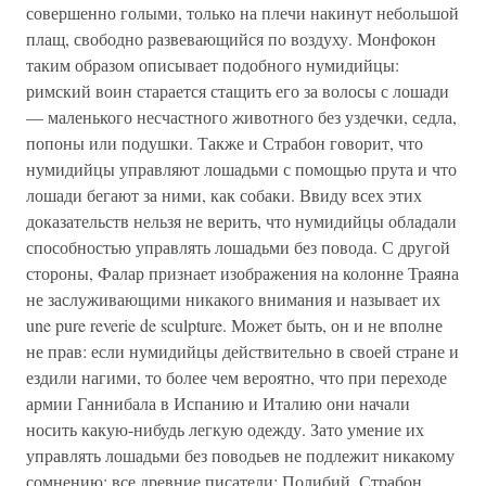
совершенно голыми, только на плечи накинут небольшой
плащ, свободно развевающийся по воздуху. Монфокон
таким образом описывает подобного нумидийцы:
римский воин старается стащить его за волосы с лошади
— маленького несчастного животного без уздечки, седла,
попоны или подушки. Также и Страбон говорит, что
нумидийцы управляют лошадьми с помощью прута и что
лошади бегают за ними, как собаки. Ввиду всех этих
доказательств нельзя не верить, что нумидийцы обладали
способностью управлять лошадьми без повода. С другой
стороны, Фалар признает изображения на колонне Траяна
не заслуживающими никакого внимания и называет их
une pure reverie de sculpture. Может быть, он и не вполне
не прав: если нумидийцы действительно в своей стране и
ездили нагими, то более чем вероятно, что при переходе
армии Ганнибала в Испанию и Италию они начали
носить какую-нибудь легкую одежду. Зато умение их
управлять лошадьми без поводьев не подлежит никакому
сомнению; все древние писатели: Полибий, Страбон,