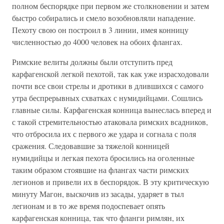
полном беспорядке при первом же столкновении и затем
быстро собирались и смело возобновляли нападение.
Пехоту свою он построил в 3 линии, имея конницу
численностью до 4000 человек на обоих флангах.
Римские велиты должны были отступить пред
карфагенской легкой пехотой, так как уже израсходовали
почти все свои стрелы и дротики в длившихся с самого
утра беспрерывных схватках с нумидийцами. Сошлись
главные силы. Карфагенская конница вынеслась вперед и
с такой стремительностью атаковала римских всадников,
что отбросила их с первого же удара и согнала с поля
сражения. Следовавшие за тяжелой конницей
нумидийцы и легкая пехота бросились на оголенные
таким образом стоявшие на флангах части римских
легионов и привели их в беспорядок. В эту критическую
минуту Магон, выскочив из засады, ударяет в тыл
легионам и в то же время подоспевает опять
карфагенская конница, так что фланги римлян, их