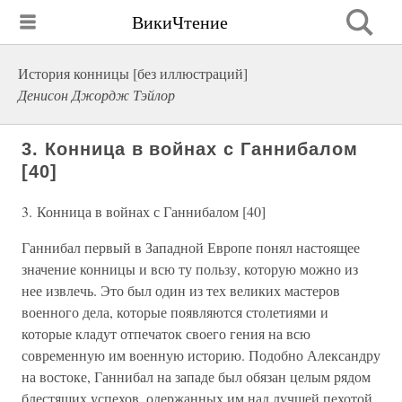
ВикиЧтение
История конницы [без иллюстраций]
Денисон Джордж Тэйлор
3. Конница в войнах с Ганнибалом
[40]
3. Конница в войнах с Ганнибалом [40]
Ганнибал первый в Западной Европе понял настоящее
значение конницы и всю ту пользу, которую можно из
нее извлечь. Это был один из тех великих мастеров
военного дела, которые появляются столетиями и
которые кладут отпечаток своего гения на всю
современную им военную историю. Подобно Александру
на востоке, Ганнибал на западе был обязан целым рядом
блестящих успехов, одержанных им над лучшей пехотой,