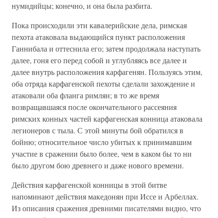
нумидийцы; конечно, и она была разбита.
Пока происходили эти кавалерийские дела, римская
пехота атаковала выдающийся пункт расположения
Ганнибала и оттеснила его; затем продолжала наступать
далее, гоня его перед собой и углубляясь все далее и
далее внутрь расположения карфагенян. Пользуясь этим,
оба отряда карфагенской пехоты сделали захождение и
атаковали оба фланга римлян; в то же время
возвращавшаяся после окончательного рассеяния
римских конных частей карфагенская конница атаковала
легионеров с тыла. С этой минуты бой обратился в
бойню; относительное число убитых к принимавшим
участие в сражении было более, чем в каком бы то ни
было другом бою древнего и даже нового времени.
Действия карфагенской конницы в этой битве
напоминают действия македонян при Иссе и Арбеллах.
Из описания сражения древними писателями видно, что