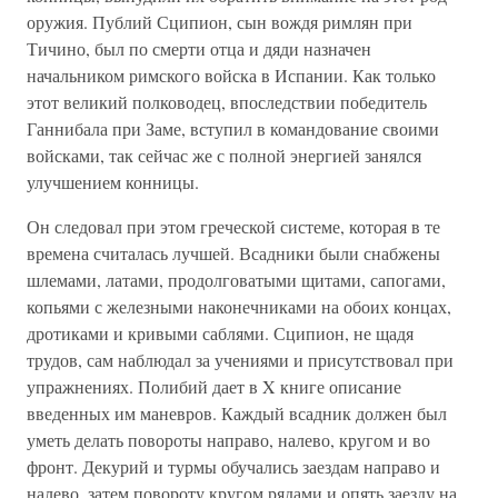
оружия. Публий Сципион, сын вождя римлян при
Тичино, был по смерти отца и дяди назначен
начальником римского войска в Испании. Как только
этот великий полководец, впоследствии победитель
Ганнибала при Заме, вступил в командование своими
войсками, так сейчас же с полной энергией занялся
улучшением конницы.
Он следовал при этом греческой системе, которая в те
времена считалась лучшей. Всадники были снабжены
шлемами, латами, продолговатыми щитами, сапогами,
копьями с железными наконечниками на обоих концах,
дротиками и кривыми саблями. Сципион, не щадя
трудов, сам наблюдал за учениями и присутствовал при
упражнениях. Полибий дает в X книге описание
введенных им маневров. Каждый всадник должен был
уметь делать повороты направо, налево, кругом и во
фронт. Декурий и турмы обучались заездам направо и
налево, затем повороту кругом рядами и опять заезду на