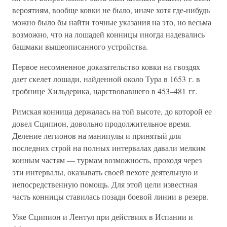
вероятиям, вообще ковки не было, иначе хотя где-нибудь
можно было бы найти точные указания на это, но весьма
возможно, что на лошадей конницы иногда надевались
башмаки вышеописанного устройства.
Первое несомненное доказательство ковки на гвоздях
дает скелет лошади, найденной около Тура в 1653 г. в
гробнице Хильдерика, царствовавшего в 453–481 гг.
Римская конница держалась на той высоте, до которой ее
довел Сципион, довольно продолжительное время.
Деление легионов на манипулы и принятый для
последних строй на полных интервалах давали мелким
конным частям — турмам возможность, проходя через
эти интервалы, оказывать своей пехоте деятельную и
непосредственную помощь. Для этой цели известная
часть конницы ставилась позади боевой линии в резерв.
Уже Сципион и Лентул при действиях в Испании и