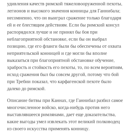
удивления качеств римской тяжеловооруженной пехоты,
легионов и высокого значения конницы для Ганнибала;
несомненно, что он выиграл сражение только благодаря
ей и ее блестящим действиям. Если бы римский консул
распорядился лучше и не принял бы боя при
неблагоприятной обстановке, если бы он выбрал
позицию, где его фланги были бы обеспечены от охвата
неприятельской конницей и где могли бы вполне
выказаться при благоприятной обстановке обучение,
храбрость и стойкость его пехоты, то, по всем вероятиям,
исход сражения был бы совсем другой, потому что бой
при Требии показал, что карфагенской пехоте было
далеко до римской.
Описание битвы при Каннах, где Ганнибал разбил самое
многочисленное войско, когда-нибудь против него
выставлявшееся римлянами, дает еще доказательства,
какие выгоды умел извлекать этот великий полководец
из своего искусства применять конницу.