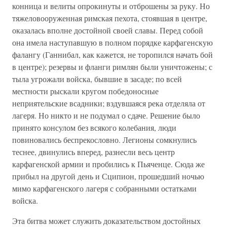
конница и велиты опрокинуты и отброшены за руку. Но
тяжеловооруженная римская пехота, стоявшая в центре,
оказалась вполне достойной своей славы. Перед собой
она имела наступавшую в полном порядке карфагенскую
фалангу (Ганнибал, как кажется, не торопился начать бой
в центре); резервы и фланги римлян были уничтожены; с
тыла угрожали войска, бывшие в засаде; по всей
местности рыскали кругом победоносные
неприятельские всадники; вздувшаяся река отделяла от
лагеря. Но никто и не подумал о сдаче. Решение было
принято консулом без всякого колебания, люди
повиновались беспрекословно. Легионы сомкнулись
теснее, двинулись вперед, разнесли весь центр
карфагенской армии и пробились к Пьяченце. Сюда же
прибыл на другой день и Сципион, прошедший ночью
мимо карфагенского лагеря с собранными остатками
войска.
Эта битва может служить доказательством достойных