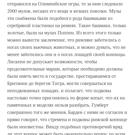
отправился на Олимпийские игры, то за ним следовало
2000 мулов, несших его вещи и везших повозки. Мулы
эти снабжены были подобного рода башмаками из
серебряной пластинки на ремнях. Такие башмаки, только
золотые, были на мулах Поппеи. Из всего этого только
можно вывести заключение, что римляне заботились о
ногах своих вьючных животных, и можно думать, что не
менее заботились они и о ногах лошадей своей конницы.
Лискенн не допускает возможности, чтобы
продолжительные марши, которые необходимо должны
были иметь место в государстве, простиравшемся от
Британии до берегов Тигра, могли совершаться на
неподкованных лошадях, и полагает, что подковы
настолько точно пригонялись по форме копыт, что их на
памятниках и моделях нельзя разобрать. Гумберт
совершенно того же мнения. Барден с ними не согласен и
прямо говорит, что стремена и подковы римской коннице
были неизвестны. Ввиду подобных противоречий вряд
ли этот вопрос может быть окончательно решен; по всем