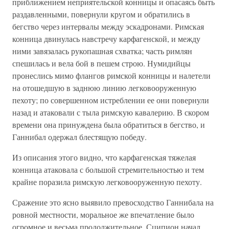
приближением неприятельской конницы и опасаясь быть
раздавленными, повернули кругом и обратились в
бегство через интервалы между эскадронами. Римская
конница двинулась навстречу карфагенской, и между
ними завязалась рукопашная схватка; часть римлян
спешилась и вела бой в пешем строю. Нумидийцы
пронеслись мимо флангов римской конницы и налетели
на отошедшую в заднюю линию легковооруженную
пехоту; по совершенном истреблении ее они повернули
назад и атаковали с тыла римскую кавалерию. В скором
времени она принуждена была обратиться в бегство, и
Ганнибал одержал блестящую победу.
Из описания этого видно, что карфагенская тяжелая
конница атаковала с большой стремительностью и тем
крайне поразила римскую легковооруженную пехоту.
Сражение это ясно выявило превосходство Ганнибала на
ровной местности, моральное же впечатление было
огромное и весьма продолжительное. Сципион начал