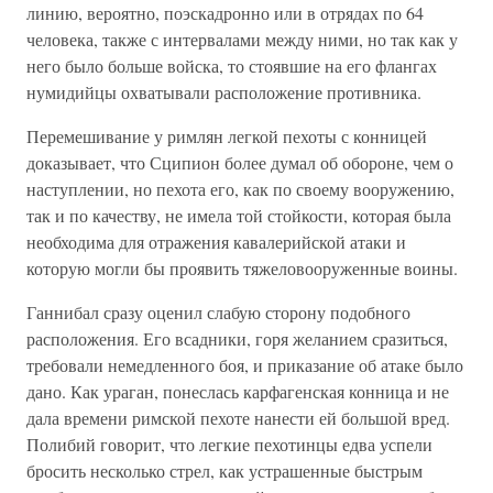
линию, вероятно, поэскадронно или в отрядах по 64
человека, также с интервалами между ними, но так как у
него было больше войска, то стоявшие на его флангах
нумидийцы охватывали расположение противника.
Перемешивание у римлян легкой пехоты с конницей
доказывает, что Сципион более думал об обороне, чем о
наступлении, но пехота его, как по своему вооружению,
так и по качеству, не имела той стойкости, которая была
необходима для отражения кавалерийской атаки и
которую могли бы проявить тяжеловооруженные воины.
Ганнибал сразу оценил слабую сторону подобного
расположения. Его всадники, горя желанием сразиться,
требовали немедленного боя, и приказание об атаке было
дано. Как ураган, понеслась карфагенская конница и не
дала времени римской пехоте нанести ей большой вред.
Полибий говорит, что легкие пехотинцы едва успели
бросить несколько стрел, как устрашенные быстрым