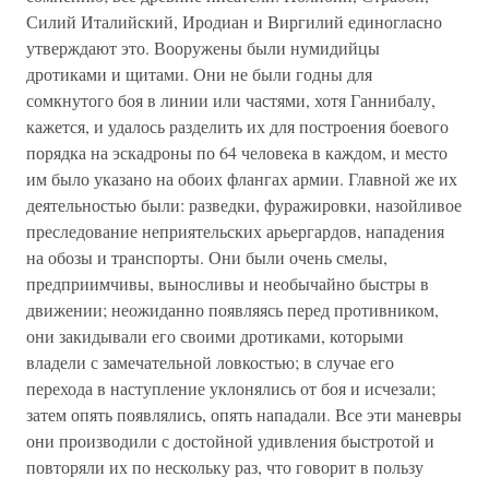
Силий Италийский, Иродиан и Виргилий единогласно
утверждают это. Вооружены были нумидийцы
дротиками и щитами. Они не были годны для
сомкнутого боя в линии или частями, хотя Ганнибалу,
кажется, и удалось разделить их для построения боевого
порядка на эскадроны по 64 человека в каждом, и место
им было указано на обоих флангах армии. Главной же их
деятельностью были: разведки, фуражировки, назойливое
преследование неприятельских арьергардов, нападения
на обозы и транспорты. Они были очень смелы,
предприимчивы, выносливы и необычайно быстры в
движении; неожиданно появляясь перед противником,
они закидывали его своими дротиками, которыми
владели с замечательной ловкостью; в случае его
перехода в наступление уклонялись от боя и исчезали;
затем опять появлялись, опять нападали. Все эти маневры
они производили с достойной удивления быстротой и
повторяли их по нескольку раз, что говорит в пользу