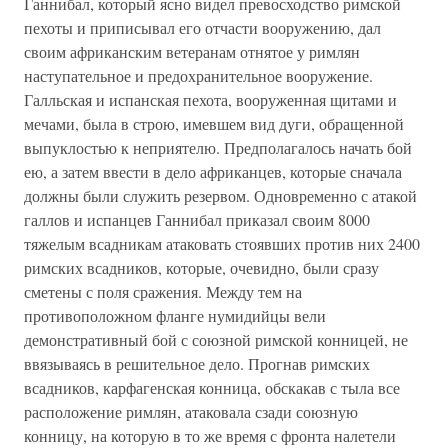
Ганнибал, который ясно видел превосходство римской
пехоты и приписывал его отчасти вооружению, дал
своим африканским ветеранам отнятое у римлян
наступательное и предохранительное вооружение.
Галльская и испанская пехота, вооруженная щитами и
мечами, была в строю, имевшем вид дуги, обращенной
выпуклостью к неприятелю. Предполагалось начать бой
ею, а затем ввести в дело африканцев, которые сначала
должны были служить резервом. Одновременно с атакой
галлов и испанцев Ганнибал приказал своим 8000
тяжелым всадникам атаковать стоявших против них 2400
римских всадников, которые, очевидно, были сразу
сметены с поля сражения. Между тем на
противоположном фланге нумидийцы вели
демонстративный бой с союзной римской конницей, не
ввязываясь в решительное дело. Прогнав римских
всадников, карфагенская конница, обскакав с тыла все
расположение римлян, атаковала сзади союзную
конницу, на которую в то же время с фронта налетели