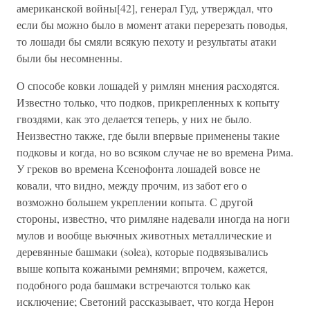
американской войны[42], генерал Гуд, утверждал, что
если бы можно было в момент атаки перерезать поводья,
то лошади бы смяли всякую пехоту и результаты атаки
были бы несомненны.
О способе ковки лошадей у римлян мнения расходятся.
Известно только, что подков, прикрепленных к копыту
гвоздями, как это делается теперь, у них не было.
Неизвестно также, где были впервые применены такие
подковы и когда, но во всяком случае не во времена Рима.
У греков во времена Ксенофонта лошадей вовсе не
ковали, что видно, между прочим, из забот его о
возможно большем укреплении копыта. С другой
стороны, известно, что римляне надевали иногда на ноги
мулов и вообще вьючных животных металлические и
деревянные башмаки (solea), которые подвязывались
выше копыта кожаными ремнями; впрочем, кажется,
подобного рода башмаки встречаются только как
исключение; Светоний рассказывает, что когда Нерон