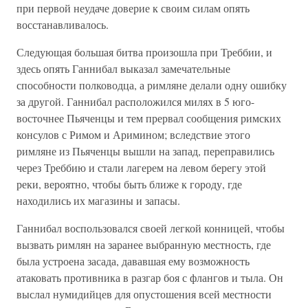
при первой неудаче доверие к своим силам опять
восстанавливалось.
Следующая большая битва произошла при Треббии, и
здесь опять Ганнибал выказал замечательные
способности полководца, а римляне делали одну ошибку
за другой. Ганнибал расположился милях в 5 юго-
восточнее Пьяченцы и тем прервал сообщения римских
консулов с Римом и Аримином; вследствие этого
римляне из Пьяченцы вышли на запад, переправились
через Треббию и стали лагерем на левом берегу этой
реки, вероятно, чтобы быть ближе к городу, где
находились их магазины и запасы.
Ганнибал воспользовался своей легкой конницей, чтобы
вызвать римлян на заранее выбранную местность, где
была устроена засада, дававшая ему возможность
атаковать противника в разгар боя с флангов и тыла. Он
выслал нумидийцев для опустошения всей местности