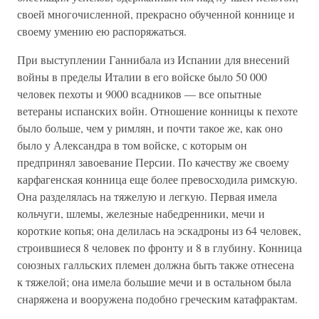
своей многочисленной, прекрасно обученной коннице и
своему умению ею распоряжаться.
При выступлении Ганнибала из Испании для внесений
войны в пределы Италии в его войске было 50 000
человек пехоты и 9000 всадников — все опытные
ветераны испанских войн. Отношение конницы к пехоте
было больше, чем у римлян, и почти такое же, как оно
было у Александра в том войске, с которым он
предпринял завоевание Персии. По качеству же своему
карфагенская конница еще более превосходила римскую.
Она разделялась на тяжелую и легкую. Первая имела
кольчуги, шлемы, железные набедренники, мечи и
короткие копья; она делилась на эскадроны из 64 человек,
строившиеся 8 человек по фронту и 8 в глубину. Конница
союзных галльских племен должна быть также отнесена
к тяжелой; она имела большие мечи и в остальном была
снаряжена и вооружена подобно греческим катафрактам.