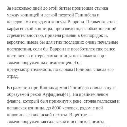
За несколько дней до этой битвы произошла стычка
между конницей и легкой пехотой Ганнибала и
передовыми отрядами консула Варрона. Первая же атака
карфагенской конницы, произведенная с обыкновенной
стремительностью, привела римлян в беспорядок и,
вероятно, имела бы для этих последних очень печальные
последствия, если бы Варрон не позаботился еще ранее
поставить в интервалах конницы несколько когорт
тяжеловооруженных пехотинцев. Эта
предусмотрительность, по словам Полибия, спасла его
отряд.
В сражении при Каннах армия Ганнибала стояла в дуге,
образуемой рекой Ауфидием[41]. На крайнем левом
фланге, который был примкнут к реке, стояла галльская и
испанская конница, до 8000 человек, рядом с ней
половина африканской пехоты. В центре —
тяжеловооруженная галльская и испанская пехота,