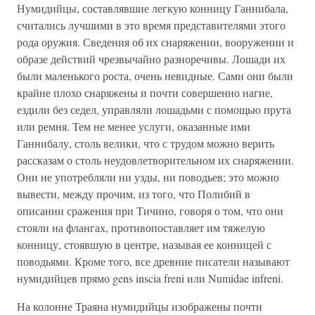
Нумидийцы, составлявшие легкую конницу Ганнибала,
считались лучшими в это время представителями этого
рода оружия. Сведения об их снаряжении, вооружении и
образе действий чрезвычайно разноречивы. Лошади их
были маленького роста, очень невидные. Сами они были
крайне плохо снаряжены и почти совершенно нагие,
ездили без седел, управляли лошадьми с помощью прута
или ремня. Тем не менее услуги, оказанные ими
Ганнибалу, столь велики, что с трудом можно верить
рассказам о столь неудовлетворительном их снаряжении.
Они не употребляли ни узды, ни поводьев; это можно
вывести, между прочим, из того, что Полибий в
описании сражения при Тичино, говоря о том, что они
стояли на флангах, противопоставляет им тяжелую
конницу, стоявшую в центре, называя ее конницей с
поводьями. Кроме того, все древние писатели называют
нумидийцев прямо gens inscia freni или Numidae infreni.
На колонне Траяна нумидийцы изображены почти