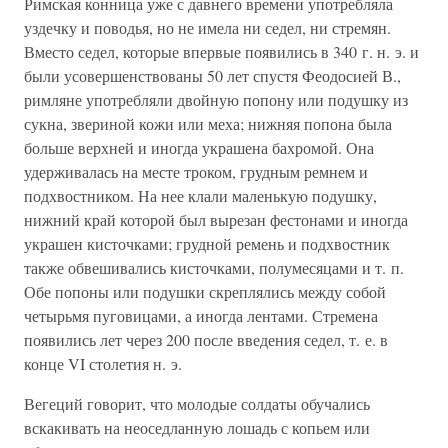
Римская конница уже с давнего времени употребляла
уздечку и поводья, но не имела ни седел, ни стремян.
Вместо седел, которые впервые появились в 340 г. н. э. и
были усовершенствованы 50 лет спустя Феодосией В.,
римляне употребляли двойную попону или подушку из
сукна, звериной кожи или меха; нижняя попона была
больше верхней и иногда украшена бахромой. Она
удерживалась на месте троком, грудным ремнем и
подхвостником. На нее клали маленькую подушку,
нижний край которой был вырезан фестонами и иногда
украшен кисточками; грудной ремень и подхвостник
также обвешивались кисточками, полумесяцами и т. п.
Обе попоны или подушки скреплялись между собой
четырьмя пуговицами, а иногда лентами. Стремена
появились лет через 200 после введения седел, т. е. в
конце VI столетия н. э.
Вегеций говорит, что молодые солдаты обучались
вскакивать на неоседланную лошадь с копьем или