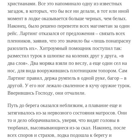
христианами. Все это напоминало одну из известных
загадок, в которых, что бы все ни делали, в тот или иной
момент в лодке оказывается больше черных, чем белых.
Наконец, было решено перевезти всех магометан за один
рейс. Лартинг отказался от предложения – связать всех
пленников, заявив, что это значило бы «лишь понапрасну
разозлить их». Хитроумный помощник поступил так:
разместил турок в шлюпке на коленях друг у друга, «в
два слоя». Два моряка взяли по веслу, а еще один сел на
нос, для вида вооружившись плотницким топором. Сам
Лартинг правил, держа румпель в одной руке, багор – в
другой. У его ног лежало сваленное в кучу оружие турок.
Вверившись Господу, они отчалили.
Путь до берега оказался неблизким, а плавание еще и
затягивалось из-за нервозного состояния матросов. Они
то и дело оборачивались, уверяя, что видят головы в
тюрбанах, высовывающиеся из-за скал. Наконец, после
всех споров и страхов, лодка подошла к берегу и