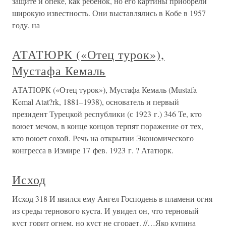
защите и опеке, как ребенок, но его картины приобрели
широкую известность. Они выставлялись в Кобе в 1957
году, на
АТАТЮРК («Отец турок»),
Мустафа Кемаль
АТАТЮРК («Отец турок»), Мустафа Кемаль (Mustafa
Kemal Atat?rk, 1881–1938), основатель и первый
президент Турецкой республики (с 1923 г.) 346 Те, кто
воюет мечом, в конце концов терпят поражение от тех,
кто воюет сохой. Речь на открытии Экономического
конгресса в Измире 17 фев. 1923 г. ? Ататюрк.
Исход
Исход 318 И явился ему Ангел Господень в пламени огня
из среды тернового куста. И увидел он, что терновый
куст горит огнем, но куст не сгорает. //…Яко купина