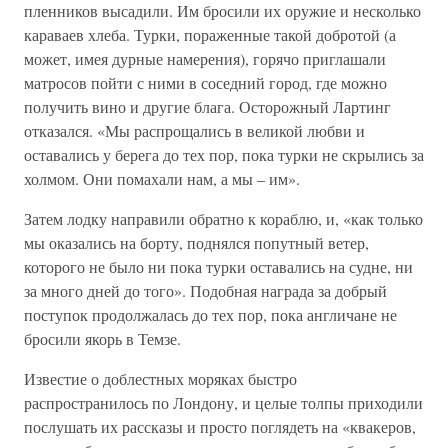
пленников высадили. Им бросили их оружие и несколько
караваев хлеба. Турки, пораженные такой добротой (а
может, имея дурные намерения), горячо приглашали
матросов пойти с ними в соседний город, где можно
получить вино и другие блага. Осторожный Лартинг
отказался. «Мы распрощались в великой любви и
оставались у берега до тех пор, пока турки не скрылись за
холмом. Они помахали нам, а мы – им».
Затем лодку направили обратно к кораблю, и, «как только
мы оказались на борту, поднялся попутный ветер,
которого не было ни пока турки оставались на судне, ни
за много дней до того». Подобная награда за добрый
поступок продолжалась до тех пор, пока англичане не
бросили якорь в Темзе.
Известие о доблестных моряках быстро
распространилось по Лондону, и целые толпы приходили
послушать их рассказы и просто поглядеть на «квакеров,