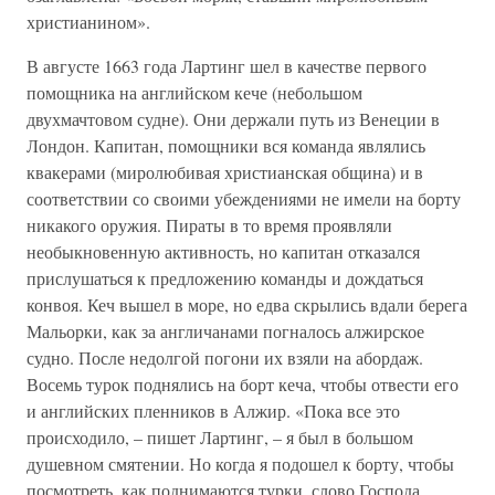
христианином».
В августе 1663 года Лартинг шел в качестве первого
помощника на английском кече (небольшом
двухмачтовом судне). Они держали путь из Венеции в
Лондон. Капитан, помощники вся команда являлись
квакерами (миролюбивая христианская община) и в
соответствии со своими убеждениями не имели на борту
никакого оружия. Пираты в то время проявляли
необыкновенную активность, но капитан отказался
прислушаться к предложению команды и дождаться
конвоя. Кеч вышел в море, но едва скрылись вдали берега
Мальорки, как за англичанами погналось алжирское
судно. После недолгой погони их взяли на абордаж.
Восемь турок поднялись на борт кеча, чтобы отвести его
и английских пленников в Алжир. «Пока все это
происходило, – пишет Лартинг, – я был в большом
душевном смятении. Но когда я подошел к борту, чтобы
посмотреть, как поднимаются турки, слово Господа