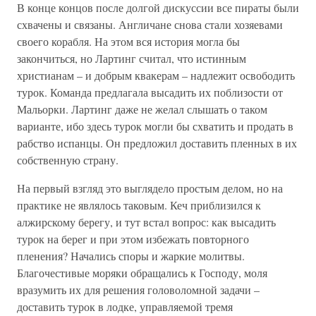
В конце концов после долгой дискуссии все пираты были
схвачены и связаны. Англичане снова стали хозяевами
своего корабля. На этом вся история могла бы
закончиться, но Лартинг считал, что истинным
христианам – и добрым квакерам – надлежит освободить
турок. Команда предлагала высадить их поблизости от
Мальорки. Лартинг даже не желал слышать о таком
варианте, ибо здесь турок могли бы схватить и продать в
рабство испанцы. Он предложил доставить пленных в их
собственную страну.
На первый взгляд это выглядело простым делом, но на
практике не являлось таковым. Кеч приблизился к
алжирскому берегу, и тут встал вопрос: как высадить
турок на берег и при этом избежать повторного
пленения? Начались споры и жаркие молитвы.
Благочестивые моряки обращались к Господу, моля
вразумить их для решения головоломной задачи –
доставить турок в лодке, управляемой тремя