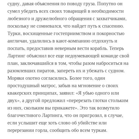
судну, давая объяснения по поводу груза. Попутно он
сумел убедить всех своих товарищей в необходимости
любезного и дружелюбного обращения с захватчиками,
поскольку не сомневался, что найдет путь к спасению.
Турки, восхищенные гостеприимством и покорностью
англичан, удалились в кают-компанию отдохнуть и
поспать, предоставив неверным вести корабль. Теперь
Лартинг объяснил все еще недоумевающей команде свой
план, заключавшийся в том, чтобы разом наброситься на
разомлевших пиратов, запереть их и убежать с судном.
Моряки охотно согласились. Более того, один
простодушный матрос, забыв на мгновение о своих
квакерских принципах, заявил: «Я убью одного или
двух», а другой предложил «перерезать глотки стольким
из них, скольким вы прикажете». Это так возмутило
благочестивого Лартинга, что он пригрозил, в случае,
если услышит еще хоть слово об убийстве или
перерезании горла, сообщить обо всем туркам.