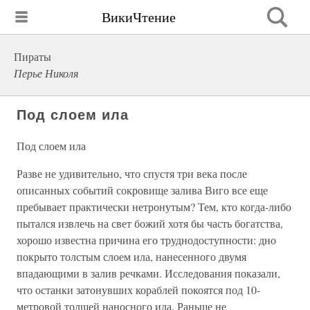
ВикиЧтение
Пираты
Перье Николя
Под слоем ила
Под слоем ила
Разве не удивительно, что спустя три века после
описанных событий сокровище залива Виго все еще
пребывает практически нетронутым? Тем, кто когда-либо
пытался извлечь на свет божий хотя бы часть богатства,
хорошо известна причина его труднодоступности: дно
покрыто толстым слоем ила, нанесенного двумя
впадающими в залив речками. Исследования показали,
что останки затонувших кораблей покоятся под 10-
метровой толщей наносного ила. Раньше не