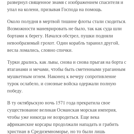
развернул священное знамя с изображением спасителя и
упал на колени, призывая Господа на помощь.
Около полудня в мертвой тишине флоты стали сходиться.
Возможности маневрировать не было, так как суда шли
бортами к берегу. Начался обстрел, пушки подняли
невообразимый грохот. Один корабль таранил другой,
весла ломались, словно спички.
Турки дрались, как львы, снова и снова прыгая на борта с
ятаганами и мечами, чтобы быть сметенными ураганным
мушкетным огнем. Наконец к вечеру сопротивление
турок ослабело, и союзные войска одержали полную
победу.
В ту октябрьскую ночь 1571 года прекратила свое
существование великая Османская морская империя,
чтобы уже никогда не возродиться. Еще века
африканские корсары продолжали нападать и грабить
христиан в Средиземноморье, но то были лишь