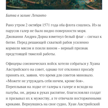
Битва в заливе Лепанто
Рано утром 2 октября 1571 года оба флота сошлись. Из-за
парусов галер не было видно поверхности моря.
Джованни Андреа Дориа взметнул белый флаг – сигнал к
битве. Перед решающей схваткой рабов усиленно
кормили мясом и поили вином – верный признак
предстоящей тяжелой работы.
Офицеры союзнических войск хотели собраться у Хуана
Австрийского на совет, однако тот отклонил просьбу
принять их, заявив, что время для советов миновало.
«Можете не утруждать себя ничем, кроме боя».
Переплывая на лодке от галеры к галере и всходя на
палубы, он, держа в руках распятие, благословлял солдат
и призывал их к мужеству, а те отвечали восторженными
криками. Вернувшись на свое судно, Хуан Австрийский