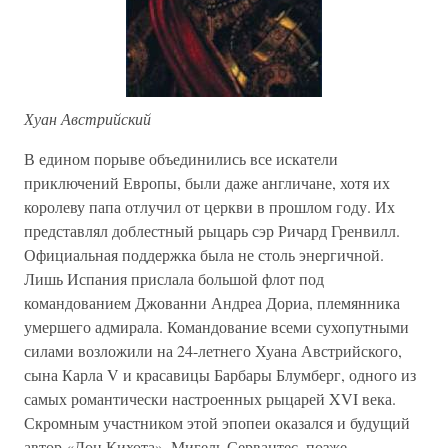
Хуан Австрийский
В едином порыве объединились все искатели
приключений Европы, были даже англичане, хотя их
королеву папа отлучил от церкви в прошлом году. Их
представлял доблестный рыцарь сэр Ричард Гренвилл.
Официальная поддержка была не столь энергичной.
Лишь Испания прислала большой флот под
командованием Джованни Андреа Дориа, племянника
умершего адмирала. Командование всеми сухопутными
силами возложили на 24-летнего Хуана Австрийского,
сына Карла V и красавицы Барбары Блумберг, одного из
самых романтически настроенных рыцарей XVI века.
Скромным участником этой эпопеи оказался и будущий
автор «Дон Кихота», Мигель Сервантес, позже