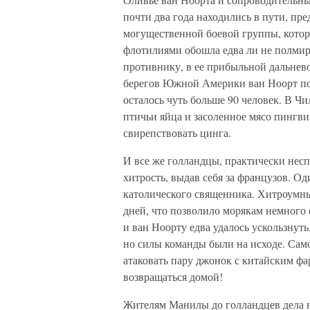
почти два года находились в пути, пр
могущественной боевой группы, котор
флотилиями обошла едва ли не полмир
противнику, в ее прибыльной дальнев
берегов Южной Америки ван Ноорт пот
осталось чуть больше 90 человек. В Чи
птичьи яйца и засоленное мясо пингвин
свирепствовать цинга.
И все же голландцы, практически нес
хитрость, выдав себя за французов. О
католического священника. Хитроумны
дней, что позволило морякам немного 
и ван Ноорту едва удалось ускользнуть
но силы команды были на исходе. Само
атаковать пару джонок с китайским ф
возвращаться домой!
Жителям Манилы до голландцев дела н