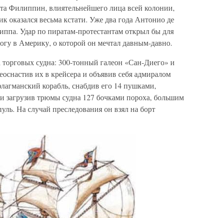
ета Филиппин, влиятельнейшего лица всей колонии,
 оказался весьма кстати. Уже два года Антонио де
иппа. Удар по пиратам-протестантам открыл бы для
орогу в Америку, о которой он мечтал давным-давно.
а торговых судна: 300-тонный галеон «Сан-Диего» и
еоснастив их в крейсера и объявив себя адмиралом
лагманский корабль, снабдив его 14 пушками,
и загрузив трюмы судна 127 бочками пороха, большим
ль. На случай преследования он взял на борт