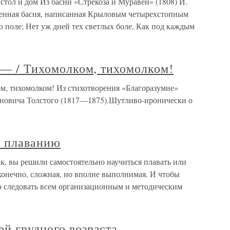
 стол и дом Из басни «Стрекоза и Муравей» (1808) И.
венная басня, написанная Крыловым четырехстопным
о поле; Нет уж дней тех светлых боле, Как под каждым
ь — / Тихомолком, тихомолком!
ом, тихомолком! Из стихотворения «Благоразумие»
иновича Толстого (1817—1875).Шутливо-иронически о
ю плаванию
, вы решили самостоятельно научиться плавать или
 конечно, сложная, но вполне выполнимая. И чтобы
ко следовать всем организационным и методическим
й грудного возраста