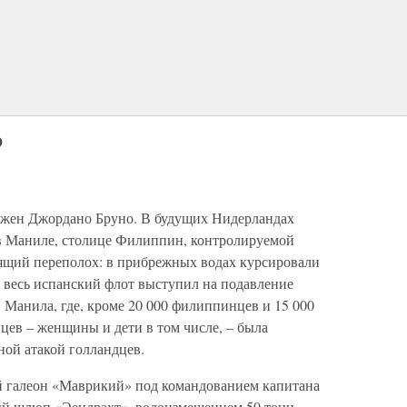
ю
жжен Джордано Бруно. В будущих Нидерландах
в Маниле, столице Филиппин, контролируемой
оящий переполох: в прибрежных водах курсировали
да весь испанский флот выступил на подавление
 Манила, где, кроме 20 000 филиппинцев и 15 000
цев – женщины и дети в том числе, – была
ной атакой голландцев.
 галеон «Маврикий» под командованием капитана
ый шлюп «Эендрахт», водоизмещением 50 тонн, –