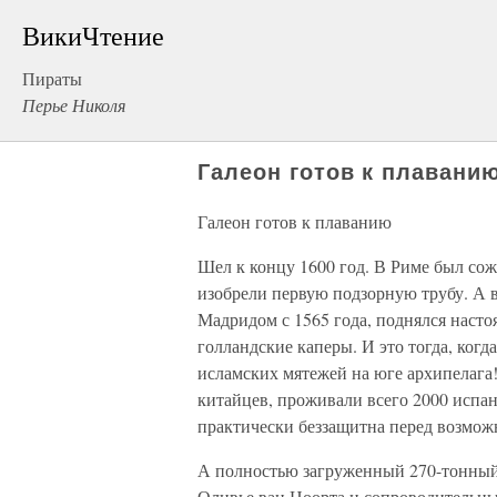
ВикиЧтение
Пираты
Перье Николя
Галеон готов к плавани
Галеон готов к плаванию
Шел к концу 1600 год. В Риме был со
изобрели первую подзорную трубу. А 
Мадридом с 1565 года, поднялся наст
голландские каперы. И это тогда, ког
исламских мятежей на юге архипелага!
китайцев, проживали всего 2000 испан
практически беззащитна перед возмож
А полностью загруженный 270-тонный
Оливье ван Ноорта и сопроводительн