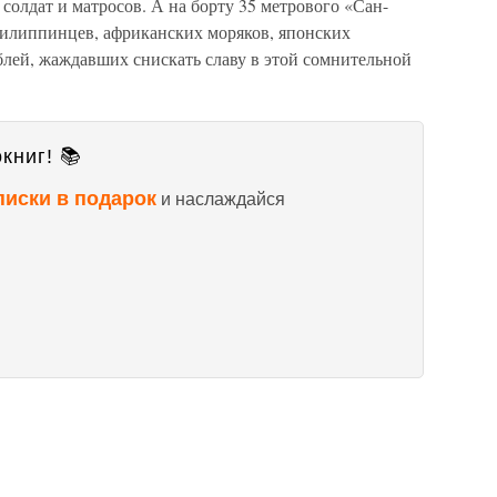
солдат и матросов. А на борту 35 метрового «Сан-
 филиппинцев, африканских моряков, японских
блей, жаждавших снискать славу в этой сомнительной
книг! 📚
писки в подарок
и наслаждайся