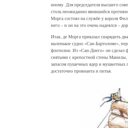
иному. Для председателя высшего сов
столь неожиданно явившийся противник
Морга состоял на службе у короля Фил
него – и он на это очень надеялся – д
Итак, де Морга приказал снарядить дв
маленькое судно «Сан-Бартоломе», пер
флотилии. Из «Сан-Диего» он сделал ф
снятыми с крепостной стены Манилы, 
запасом пушечных ядер и мушкетных пу
достаточно провианта и питья.