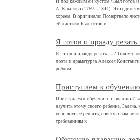
И под каждым ей кустом / Был готов и
А. Крылова (1769—1844). Это единст
хореем. В оригинале: Помертвело чист
ей листком Был готов и
Я готов и правду резат
Я готов и правду резать — / Тихомолк
поэта и драматурга Алексея Констант
робком
Приступаем к обучени
Приступаем к обучению плаванию Итак
научить этому своего ребенка. Задача,
успешнее ее решить, советую вам чет
требованиям к
Обучение плаванию дете