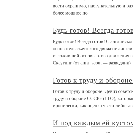
вести охранную, наступательную и ра
более мощное по
Будь готов! Всегда гото
Будь готов! Всегда готов! С английског
основатель скаутского движения англ
изложивший основы этого движения в 
Скаутинг (от англ. scout — разведчик)
Готов к труду и обороне
Готов к труду и обороне! Девиз совет
труду и обороне СССР» (ГТО), который
иронически, как оценка чьего-либо за
И под каждым ей кустом