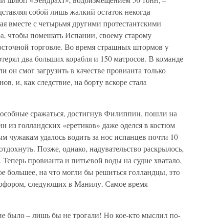
едставляя собой лишь жалкий остаток некогда
ая вместе с четырьмя другими протестантскими
а, чтобы помешать Испании, своему старому
осточной торговле. Во время страшных штормов у
ерял два больших корабля и 150 матросов. В команде
ли он смог загрузить в качестве провианта только
ов, и, как следствие, на борту вскоре стала
пособные сражаться, достигнув Филиппин, пошли на
дин из голландских «еретиков» даже оделся в костюм
м чужакам удалось водить за нос испанцев почти 10
отдохнуть. Позже, однако, надувательство раскрылось,
. Теперь провианта и питьевой воды на судне хватало,
е большее, на что могли бы решиться голландцы, это
арфором, следующих в Манилу. Самое время
е было – лишь бы не трогали! Но кое-кто мыслил по-