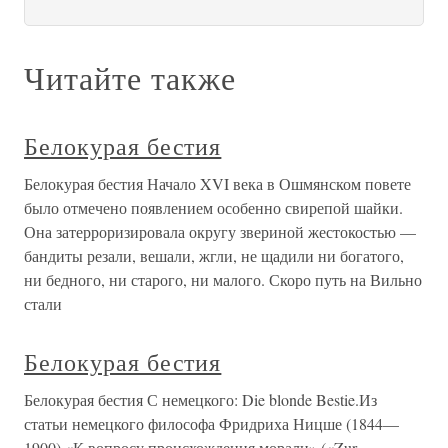
Читайте также
Белокурая бестия
Белокурая бестия Начало XVI века в Ошмянском повете
было отмечено появлением особенно свирепой шайки.
Она затерроризировала округу звериной жестокостью —
бандиты резали, вешали, жгли, не щадили ни богатого,
ни бедного, ни старого, ни малого. Скоро путь на Вильно
стали
Белокурая бестия
Белокурая бестия С немецкого: Die blonde Bestie.Из
статьи немецкого философа Фридриха Ницше (1844—
1900) «К вопросу происхождения морали» («Zur