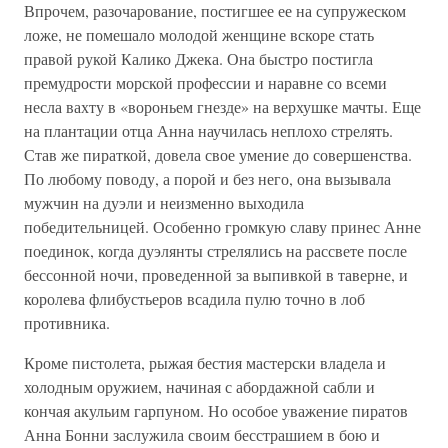
Впрочем, разочарование, постигшее ее на супружеском
ложе, не помешало молодой женщине вскоре стать
правой рукой Калико Джека. Она быстро постигла
премудрости морской профессии и наравне со всеми
несла вахту в «вороньем гнезде» на верхушке мачты. Еще
на плантации отца Анна научилась неплохо стрелять.
Став же пираткой, довела свое умение до совершенства.
По любому поводу, а порой и без него, она вызывала
мужчин на дуэли и неизменно выходила
победительницей. Особенно громкую славу принес Анне
поединок, когда дуэлянты стрелялись на рассвете после
бессонной ночи, проведенной за выпивкой в таверне, и
королева флибустьеров всадила пулю точно в лоб
противника.
Кроме пистолета, рыжая бестия мастерски владела и
холодным оружием, начиная с абордажной сабли и
кончая акульим гарпуном. Но особое уважение пиратов
Анна Бонни заслужила своим бесстрашием в бою и