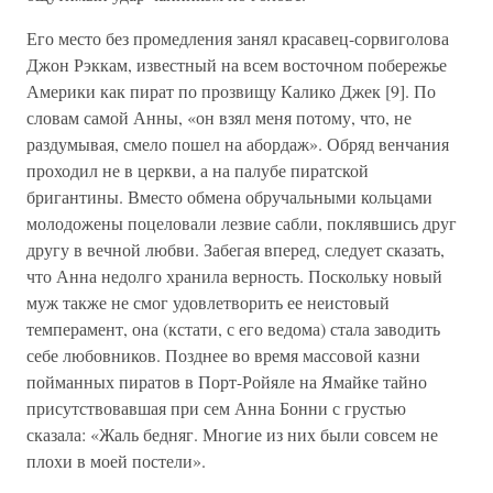
Его место без промедления занял красавец-сорвиголова
Джон Рэккам, известный на всем восточном побережье
Америки как пират по прозвищу Калико Джек [9]. По
словам самой Анны, «он взял меня потому, что, не
раздумывая, смело пошел на абордаж». Обряд венчания
проходил не в церкви, а на палубе пиратской
бригантины. Вместо обмена обручальными кольцами
молодожены поцеловали лезвие сабли, поклявшись друг
другу в вечной любви. Забегая вперед, следует сказать,
что Анна недолго хранила верность. Поскольку новый
муж также не смог удовлетворить ее неистовый
темперамент, она (кстати, с его ведома) стала заводить
себе любовников. Позднее во время массовой казни
пойманных пиратов в Порт-Ройяле на Ямайке тайно
присутствовавшая при сем Анна Бонни с грустью
сказала: «Жаль бедняг. Многие из них были совсем не
плохи в моей постели».