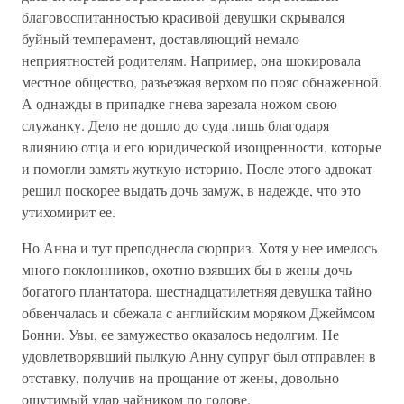
благовоспитанностью красивой девушки скрывался
буйный темперамент, доставляющий немало
неприятностей родителям. Например, она шокировала
местное общество, разъезжая верхом по пояс обнаженной.
А однажды в припадке гнева зарезала ножом свою
служанку. Дело не дошло до суда лишь благодаря
влиянию отца и его юридической изощренности, которые
и помогли замять жуткую историю. После этого адвокат
решил поскорее выдать дочь замуж, в надежде, что это
утихомирит ее.
Но Анна и тут преподнесла сюрприз. Хотя у нее имелось
много поклонников, охотно взявших бы в жены дочь
богатого плантатора, шестнадцатилетняя девушка тайно
обвенчалась и сбежала с английским моряком Джеймсом
Бонни. Увы, ее замужество оказалось недолгим. Не
удовлетворявший пылкую Анну супруг был отправлен в
отставку, получив на прощание от жены, довольно
ощутимый удар чайником по голове.