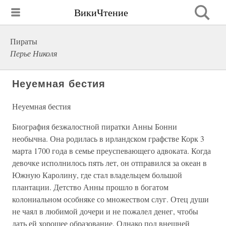
ВикиЧтение
Пираты
Перье Николя
Неуемная бестия
Неуемная бестия
Биография безжалостной пиратки Анны Бонни
необычна. Она родилась в ирландском графстве Корк 3
марта 1700 года в семье преуспевающего адвоката. Когда
девочке исполнилось пять лет, он отправился за океан в
Южную Каролину, где стал владельцем большой
плантации. Детство Анны прошло в богатом
колониальном особняке со множеством слуг. Отец души
не чаял в любимой дочери и не пожалел денег, чтобы
дать ей хорошее образование. Однако под внешней