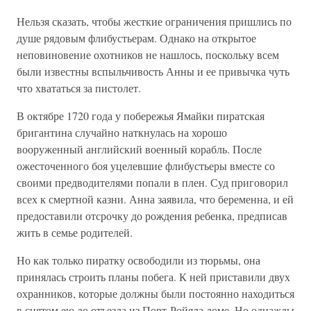
Нельзя сказать, чтобы жесткие ограничения пришлись по
душе рядовым флибустьерам. Однако на открытое
неповиновение охотников не нашлось, поскольку всем
были известны вспыльчивость Анны и ее привычка чуть
что хвататься за пистолет.
В октябре 1720 года у побережья Ямайки пиратская
бригантина случайно наткнулась на хорошо
вооруженный английский военный корабль. После
ожесточенного боя уцелевшие флибустьеры вместе со
своими предводителями попали в плен. Суд приговорил
всех к смертной казни. Анна заявила, что беременна, и ей
предоставили отсрочку до рождения ребенка, предписав
жить в семье родителей.
Но как только пиратку освободили из тюрьмы, она
принялась строить планы побега. К ней приставили двух
охранников, которые должны были постоянно находиться
в снятом ею до отъезда из Порт-Ройяла доме. Но однажды