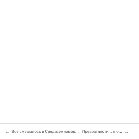
←
→
Все смешалось в Средиземноморье…
Превратности… любви