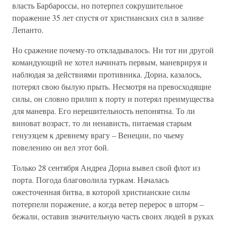
власть Барбароссы, но потерпел сокрушительное
поражение 35 лет спустя от христианских сил в заливе
Лепанто.
Но сражение почему-то откладывалось. Ни тот ни другой
командующий не хотел начинать первым, маневрируя и
наблюдая за действиями противника. Дориа, казалось,
потерял свою былую прыть. Несмотря на превосходящие
силы, он словно прилип к порту и потерял преимущества
для маневра. Его нерешительность непонятна. То ли
виноват возраст, то ли ненависть, питаемая старым
генуэзцем к древнему врагу – Венеции, по чьему
повелению он вел этот бой.
Только 28 сентября Андреа Дориа вывел свой флот из
порта. Погода благоволила туркам. Началась
ожесточенная битва, в которой христианские силы
потерпели поражение, а когда ветер перерос в шторм –
бежали, оставив значительную часть своих людей в руках