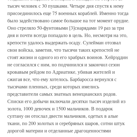
тысяч человек с 30 пушками. Четыре дня спустя к нему
присоединилось еще 75 военных кораблей. Именно тогда
было задействовано самое большое на тот момент орудие.
Оно стреляло 50-фунтовыми [3]снарядами 19 раз за три
дня и почти всегда попадало в цель. Но, несмотря на это,
крепости удалось выдержать осаду. Сулейман отозвал
свои войска, заметив, что тысячи таких крепостей не
стоят жизни и одного из его храбрых воинов. Хейрэддин
не согласился с ним, но подчинился и закончил сезон
кровавым рейдом по Адриатике, убивая жителей и
сжигая все, что ему хотелось. Барбаросса вернулся с
тысячами пленных, среди которых имелись
представители самых знатных венецианских родов.
Списки его добычи включали десятки тысяч изделий из
золота, 1000 девочек и 1500 мальчиков. В подарок
султану он отослал двести мальчиков, одетых в алые
ткани, по 200 золотых и серебряных шаров, сотни штук
дорогой материи и отделанные драгоценностями