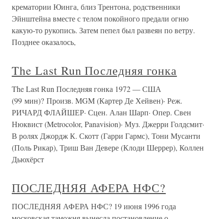
крематории Юинга, близ Трентона, родственники
Эйнштейна вместе с телом покойного предали огню
какую-то рукопись. Затем пепел был развеян по ветру.
Позднее оказалось,
The Last Run Последняя гонка
The Last Run Последняя гонка 1972 — США
(99 мин)? Произв. MGM (Картер Де Хейвен)· Реж.
РИЧАРД ФЛАЙШЕР· Сцен. Алан Шарп· Опер. Свен
Нюквист (Metrocolor, Panavision)· Муз. Джерри Голдсмит·
В ролях Джордж К. Скотт (Гарри Гармс), Тони Мусанти
(Поль Рикар), Триш Ван Девере (Клоди Шеррер), Коллен
Дьюхёрст
ПОСЛЕДНЯЯ АФЕРА НФС?
ПОСЛЕДНЯЯ АФЕРА НФС? 19 июня 1996 года
московская таможня вынесла постановление о