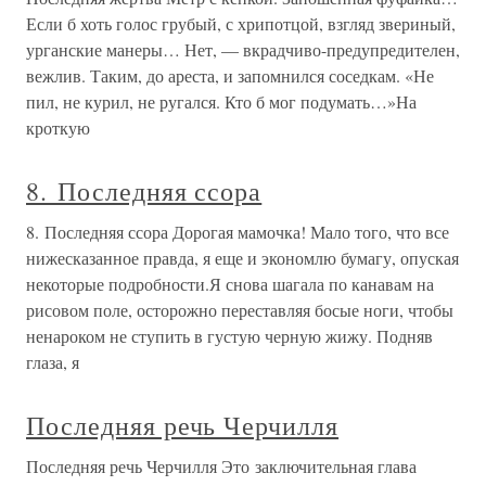
Если б хоть голос грубый, с хрипотцой, взгляд звериный,
урганские манеры… Нет, — вкрадчиво-предупредителен,
вежлив. Таким, до ареста, и запомнился соседкам. «Не
пил, не курил, не ругался. Кто б мог подумать…»На
кроткую
8. Последняя ссора
8. Последняя ссора Дорогая мамочка! Мало того, что все
нижесказанное правда, я еще и экономлю бумагу, опуская
некоторые подробности.Я снова шагала по канавам на
рисовом поле, осторожно переставляя босые ноги, чтобы
ненароком не ступить в густую черную жижу. Подняв
глаза, я
Последняя речь Черчилля
Последняя речь Черчилля Это заключительная глава