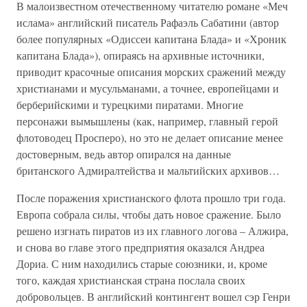
В малоизвестном отечественному читателю романе «Меч
ислама» английский писатель Рафаэль Сабатини (автор
более популярных «Одиссеи капитана Блада» и «Хроник
капитана Блада»), опираясь на архивные источники,
приводит красочные описания морских сражений между
христианами и мусульманами, а точнее, европейцами и
берберийскими и турецкими пиратами. Многие
персонажи вымышлены (как, например, главный герой
флотоводец Просперо), но это не делает описание менее
достоверным, ведь автор опирался на данные
британского Адмиралтейства и мальтийских архивов…
После поражения христианского флота прошло три года.
Европа собрала силы, чтобы дать новое сражение. Было
решено изгнать пиратов из их главного логова – Алжира,
и снова во главе этого предприятия оказался Андреа
Дориа. С ним находились старые союзники, и, кроме
того, каждая христианская страна послала своих
добровольцев. В английский контингент вошел сэр Генри