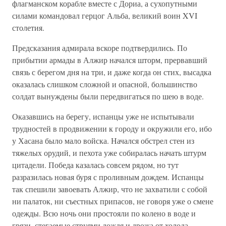
флагманском корабле вместе с Дориа, а сухопутными
силами командовал герцог Альба, великий воин XVI
столетия.
Предсказания адмирала вскоре подтвердились. По
прибытии армады в Алжир начался шторм, прервавший
связь с берегом дня на три, и даже когда он стих, высадка
оказалась слишком сложной и опасной, большинство
солдат вынуждены были передвигаться по шею в воде.
Оказавшись на берегу, испанцы уже не испытывали
трудностей в продвижении к городу и окружили его, ибо
у Хасана было мало войска. Начался обстрел стен из
тяжелых орудий, и пехота уже собиралась начать штурм
цитадели. Победа казалась совсем рядом, но тут
разразилась новая буря с проливным дождем. Испанцы
так спешили завоевать Алжир, что не захватили с собой
ни палаток, ни съестных припасов, не говоря уже о смене
одежды. Всю ночь они простояли по колено в воде и
грязи, стегаемые струями дождя и дрожа от холода.