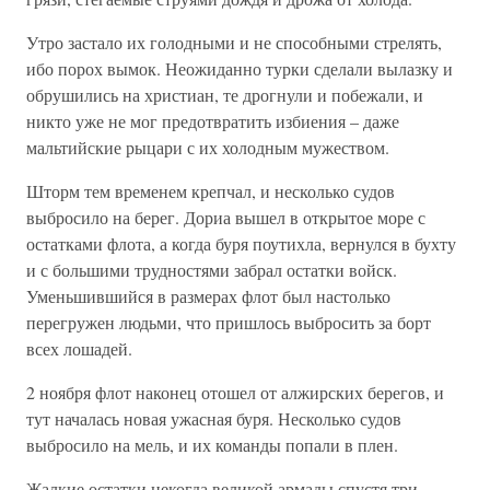
Утро застало их голодными и не способными стрелять,
ибо порох вымок. Неожиданно турки сделали вылазку и
обрушились на христиан, те дрогнули и побежали, и
никто уже не мог предотвратить избиения – даже
мальтийские рыцари с их холодным мужеством.
Шторм тем временем крепчал, и несколько судов
выбросило на берег. Дориа вышел в открытое море с
остатками флота, а когда буря поутихла, вернулся в бухту
и с большими трудностями забрал остатки войск.
Уменьшившийся в размерах флот был настолько
перегружен людьми, что пришлось выбросить за борт
всех лошадей.
2 ноября флот наконец отошел от алжирских берегов, и
тут началась новая ужасная буря. Несколько судов
выбросило на мель, и их команды попали в плен.
Жалкие остатки некогда великой армады спустя три