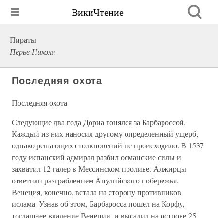
ВикиЧтение
Пираты
Перье Николя
Последняя охота
Последняя охота
Следующие два года Дориа гонялся за Барбароссой.
Каждый из них наносил другому определенный ущерб,
однако решающих столкновений не происходило. В 1537
году испанский адмирал разбил османские силы и
захватил 12 галер в Мессинском проливе. Алжирцы
ответили разграблением Апулийского побережья.
Венеция, конечно, встала на сторону противников
ислама. Узнав об этом, Барбаросса пошел на Корфу,
тогдашнее владение Венеции, и высадил на острове 25