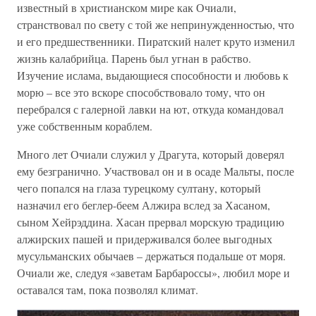
известный в христианском мире как Очиали,
странствовал по свету с той же непринужденностью, что
и его предшественники. Пиратский налет круто изменил
жизнь калабрийца. Парень был угнан в рабство.
Изучение ислама, выдающиеся способности и любовь к
морю – все это вскоре способствовало тому, что он
перебрался с галерной лавки на ют, откуда командовал
уже собственным кораблем.
Много лет Очиали служил у Драгута, который доверял
ему безгранично. Участвовал он и в осаде Мальты, после
чего попался на глаза турецкому султану, который
назначил его беглер-беем Алжира вслед за Хасаном,
сыном Хейрэддина. Хасан прервал морскую традицию
алжирских пашей и придерживался более выгодных
мусульманских обычаев – держаться подальше от моря.
Очиали же, следуя «заветам Барбароссы», любил море и
оставался там, пока позволял климат.