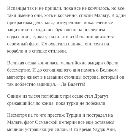
Испанцы так и не пришли, пока все не кончилось, но все-
таки именно они, хоть и косвенно, спасли Мальту. В один
прекрасным день, когда изнуренные, покалеченные
защитники находились буквально на последнем
издыхании, турки узнали, что из Испании движется
огромный флот. Их охватила паника, они сели на
корабли и в спешке отплыли.
Великая осада кончилась, мальтийские рыцари обрели
бессмертие. И до сегодняшнего дня память о Великом
магистре живет в названии столицы острова, который он
так доблестно защищал, – Ла-Валетта!
Одним из тысяч погибших при осаде стал Драгут,
сражавшийся до конца, пока турки не побежали.
Несмотря на то что престиж Турции и пострадал на
Мальте, флот Османской империи все еще оставался
мощной устрашающей силой. В то время Улудж Али,