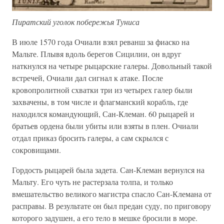
Пиратский уголок побережья Туниса
В июле 1570 года Очиали взял реванш за фиаско на
Мальте. Плывя вдоль берегов Сицилии, он вдруг
наткнулся на четыре рыцарские галеры. Довольный такой
встречей, Очиали дал сигнал к атаке. После
кровопролитной схватки три из четырех галер были
захвачены, в том числе и флагманский корабль, где
находился командующий, Сан-Клеман. 60 рыцарей и
братьев ордена были убиты или взяты в плен. Очиали
отдал приказ бросить галеры, а сам скрылся с
сокровищами.
Гордость рыцарей была задета. Сан-Клеман вернулся на
Мальту. Его чуть не растерзала толпа, и только
вмешательство великого магистра спасло Сан-Клемана от
расправы. В результате он был предан суду, по приговору
которого задушен, а его тело в мешке бросили в море.