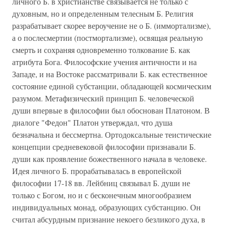
личного Б. в христианстве связывается не только с
духовным, но и определенным телесным Б. Религия
разрабатывает скорее вероучение не о Б. (иммортализме),
а о послесмертии (постмортализме), освящая реальную
смерть и сохраняя одновременно толкование Б. как
атрибута Бога. Философские учения античности и на
Западе, и на Востоке рассматривали Б. как естественное
состояние единой субстанции, обладающей космическим
разумом. Метафизический принцип Б. человеческой
души впервые в философии был обоснован Платоном. В
диалоге "Федон" Платон утверждал, что душа
безначальна и бессмертна. Ортодоксальные теистические
концепции средневековой философии признавали Б.
души как проявление божественного начала в человеке.
Идея личного Б. прорабатывалась в европейской
философии 17-18 вв. Лейбниц связывал Б. души не
только с Богом, но и с бесконечным многообразием
индивидуальных монад, образующих субстанцию. Он
считал абсурдным признание некоего безликого духа, в