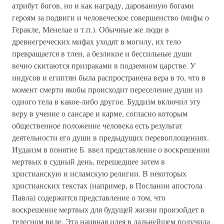
атрибут богов, но и как награду, дарованную богами
героям за подвиги и человеческое совершенство (мифы о
Геракле, Менелае и т.п.). Обычные же люди в
древнегреческих мифах уходят в могилу, их тело
превращается в тлен, а безликие и бессильные души
вечно скитаются призраками в подземном царстве. У
индусов и египтян была распространена вера в то, что в
момент смерти якобы происходит переселение души из
одного тела в какое-либо другое. Буддизм включил эту
веру в учение о сансаре и карме, согласно которым
общественное положение человека есть результат
деятельности его души в предыдущих перевоплощениях.
Иудаизм в понятие Б. ввел представление о воскрешении
мертвых в судный день, перешедшее затем в
христианскую и исламскую религии. В некоторых
христианских текстах (например, в Послании апостола
Павла) содержится представление о том, что
воскрешение мертвых для будущей жизни произойдет в
телесном виде. Эта наивная идея в дальнейшем получила