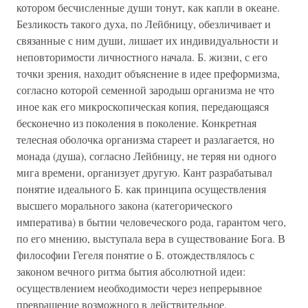
котором бесчисленные души тонут, как капли в океане.
Безликость такого духа, по Лейбницу, обезличивает и
связанные с ним души, лишает их индивидуальности и
неповторимости личностного начала. Б. жизни, с его
точки зрения, находит объяснение в идее преформизма,
согласно которой семенной зародыш организма не что
иное как его микроскопическая копия, передающаяся
бесконечно из поколения в поколение. Конкретная
телесная оболочка организма стареет и разлагается, но
монада (душа), согласно Лейбницу, не теряя ни одного
мига времени, организует другую. Кант разрабатывал
понятие идеального Б. как принципа осуществления
высшего морального закона (категорического
императива) в бытии человеческого рода, гарантом чего,
по его мнению, выступала вера в существование Бога. В
философии Гегеля понятие о Б. отождествлялось с
законом вечного ритма бытия абсолютной идеи:
осуществлением необходимости через непрерывное
превращение возможного в действительное.