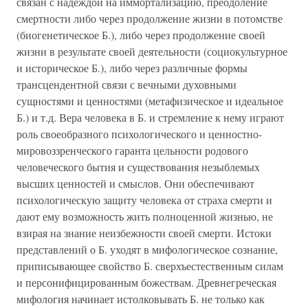
связан с надеждой на иммортализацию, преодоление
смертности либо через продолжение жизни в потомстве
(биогенетическое Б.), либо через продолжение своей
жизни в результате своей деятельности (социокультурное
и историческое Б.), либо через различные формы
трансцендентной связи с вечными духовными
сущностями и ценностями (метафизическое и идеальное
Б.) и т.д. Вера человека в Б. и стремление к нему играют
роль своеобразного психологического и ценностно-
мировоззренческого гаранта цельности родового
человеческого бытия и существования незыблемых
высших ценностей и смыслов. Они обеспечивают
психологическую защиту человека от страха смерти и
дают ему возможность жить полноценной жизнью, не
взирая на знание неизбежности своей смерти. Истоки
представлений о Б. уходят в мифологическое сознание,
приписывающее свойство Б. сверхъестественным силам
и персонифицированным божествам. Древнегреческая
мифология начинает истолковывать Б. не только как