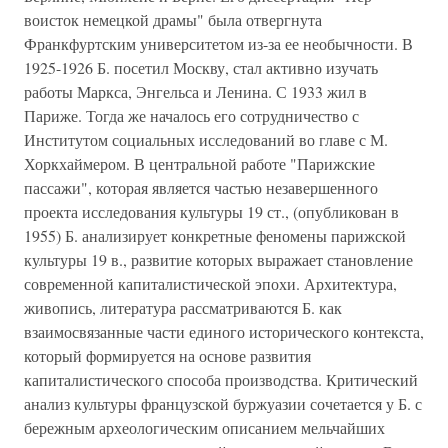
воисток немецкой драмы" была отвергнута
Франкфуртским университетом из-за ее необычности. В
1925-1926 Б. посетил Москву, стал активно изучать
работы Маркса, Энгельса и Ленина. С 1933 жил в
Париже. Тогда же началось его сотрудничество с
Институтом социальных исследований во главе с М.
Хоркхаймером. В центральной работе "Парижские
пассажи", которая является частью незавершенного
проекта исследования культуры 19 ст., (опубликован в
1955) Б. анализирует конкретные феномены парижской
культуры 19 в., развитие которых выражает становление
современной капиталистической эпохи. Архитектура,
живопись, литература рассматриваются Б. как
взаимосвязанные части единого исторического контекста,
который формируется на основе развития
капиталистического способа производства. Критический
анализ культуры французской буржуазии сочетается у Б. с
бережным археологическим описанием мельчайших